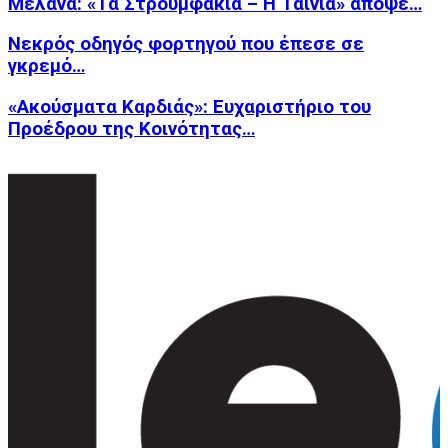
Μελανά: «Τα Στρουμφάκια – Η Ταινία» απόψε…
Νεκρός οδηγός φορτηγού που έπεσε σε
γκρεμό…
«Ακούσματα Καρδιάς»: Ευχαριστήριο του
Προέδρου της Κοινότητας…