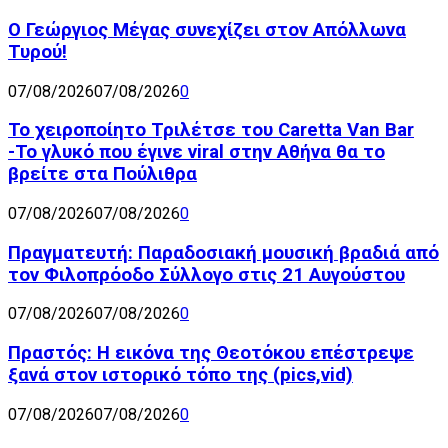
Ο Γεώργιος Μέγας συνεχίζει στον Απόλλωνα
Τυρού!
07/08/2026
07/08/2026
0
Το χειροποίητο Τριλέτσε του Caretta Van Bar
-Το γλυκό που έγινε viral στην Αθήνα θα το
βρείτε στα Πούλιθρα
07/08/2026
07/08/2026
0
Πραγματευτή: Παραδοσιακή μουσική βραδιά από
τον Φιλοπρόοδο Σύλλογο στις 21 Αυγούστου
07/08/2026
07/08/2026
0
Πραστός: Η εικόνα της Θεοτόκου επέστρεψε
ξανά στον ιστορικό τόπο της (pics,vid)
07/08/2026
07/08/2026
0