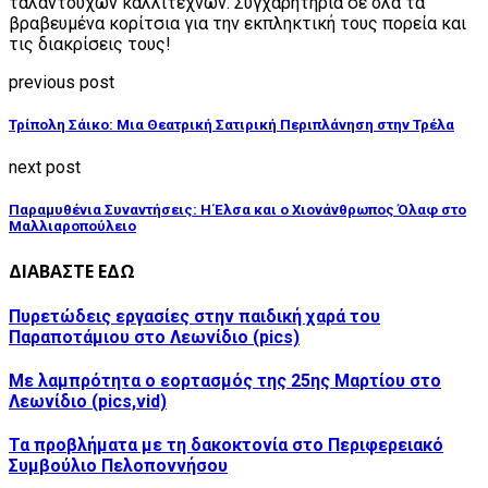
ταλαντούχων καλλιτεχνών. Συγχαρητήρια σε όλα τα
βραβευμένα κορίτσια για την εκπληκτική τους πορεία και
τις διακρίσεις τους!
previous post
Τρίπολη Σάικο: Μια Θεατρική Σατιρική Περιπλάνηση στην Τρέλα
next post
Παραμυθένια Συναντήσεις: Η Έλσα και ο Χιονάνθρωπος Όλαφ στο
Μαλλιαροπούλειο
ΔΙΑΒΑΣΤΕ ΕΔΩ
Πυρετώδεις εργασίες στην παιδική χαρά του
Παραποτάμιου στο Λεωνίδιο (pics)
Με λαμπρότητα ο εορτασμός της 25ης Μαρτίου στο
Λεωνίδιο (pics,vid)
Τα προβλήματα με τη δακοκτονία στο Περιφερειακό
Συμβούλιο Πελοποννήσου