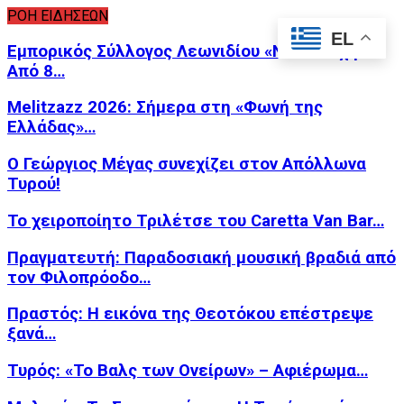
ΡΟΗ ΕΙΔΗΣΕΩΝ
EL
Εμπορικός Σύλλογος Λεωνιδίου «Νέα Εποχή»:
Από 8…
Melitzazz 2026: Σήμερα στη «Φωνή της
Ελλάδας»…
Ο Γεώργιος Μέγας συνεχίζει στον Απόλλωνα
Τυρού!
Το χειροποίητο Τριλέτσε του Caretta Van Bar…
Πραγματευτή: Παραδοσιακή μουσική βραδιά από
τον Φιλοπρόοδο…
Πραστός: Η εικόνα της Θεοτόκου επέστρεψε
ξανά…
Τυρός: «Το Βαλς των Ονείρων» – Αφιέρωμα…