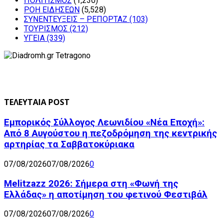
ΠΟΛΙΤΙΣΜΟΣ
(1,230)
ΡΟΗ ΕΙΔΗΣΕΩΝ
(5,528)
ΣΥΝΕΝΤΕΥΞΕΙΣ – ΡΕΠΟΡΤΑΖ
(103)
ΤΟΥΡΙΣΜΟΣ
(212)
ΥΓΕΙΑ
(339)
ΤΕΛΕΥΤΑΙΑ POST
Εμπορικός Σύλλογος Λεωνιδίου «Νέα Εποχή»:
Από 8 Αυγούστου η πεζοδρόμηση της κεντρικής
αρτηρίας τα Σαββατοκύριακα
07/08/2026
07/08/2026
0
Melitzazz 2026: Σήμερα στη «Φωνή της
Ελλάδας» η αποτίμηση του φετινού Φεστιβάλ
07/08/2026
07/08/2026
0