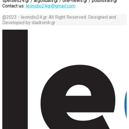
spetses24.gr / argolidatv.gr / one-news.gr / poulithratv.gr
Contact us:
leonidio24gr@gmail.com
@2023 - leonidio24.gr. All Right Reserved. Designed and
Developed by diadromh.gr