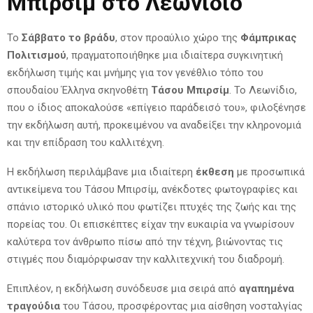
Μπιρσίμ στο Λεωνίδιο
Το
Σάββατο το βράδυ
, στον προαύλιο χώρο της
Φάμπρικας
Πολιτισμού
, πραγματοποιήθηκε μια ιδιαίτερα συγκινητική
εκδήλωση τιμής και μνήμης για τον γενέθλιο τόπο του
σπουδαίου Έλληνα σκηνοθέτη
Τάσου Μπιρσίμ
. Το Λεωνίδιο,
που ο ίδιος αποκαλούσε «επίγειο παράδεισό του», φιλοξένησε
την εκδήλωση αυτή, προκειμένου να αναδείξει την κληρονομιά
και την επίδραση του καλλιτέχνη.
Η εκδήλωση περιλάμβανε μια ιδιαίτερη
έκθεση
με προσωπικά
αντικείμενα του Τάσου Μπιρσίμ, ανέκδοτες φωτογραφίες και
σπάνιο ιστορικό υλικό που φωτίζει πτυχές της ζωής και της
πορείας του. Οι επισκέπτες είχαν την ευκαιρία να γνωρίσουν
καλύτερα τον άνθρωπο πίσω από την τέχνη, βιώνοντας τις
στιγμές που διαμόρφωσαν την καλλιτεχνική του διαδρομή.
Επιπλέον, η εκδήλωση συνόδευσε μια σειρά από
αγαπημένα
τραγούδια
του Τάσου, προσφέροντας μια αίσθηση νοσταλγίας