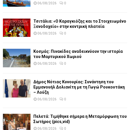
06/08/2026
0
Τσιτάλια: «Ο Καραγκιόζης και το Στοιχειωμένο
Ξενοδοχείο» στην κεντρική πλατεία
06/08/2026
0
Κοσμάς: Πινακίδες αναδεικνύουν την ιστορία
του Μαρτυρικού Χωριού
06/08/2026
0
Δήμος Νότιας Κυνουρίας: Συνάντηση του
Εμμανουήλ Δολιανίτη με τη Γωγώ Ρουκουτάκη
– Λούζη
06/08/2026
0
Πελετά: Τιμήθηκε σήμερα η Μεταμόρφωση του
Σωτήρος (pics,vid)
06/08/2026
0