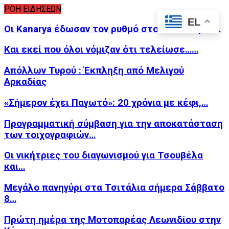
ΡΟΗ ΕΙΔΗΣΕΩΝ
EL
Οι Kanarya έδωσαν τον ρυθμό στον «Φλοίσβο»…
Και εκεί που όλοι νόμιζαν ότι τελείωσε……
Απόλλων Τυρού : Έκπληξη από Μελιγού
Αρκαδίας
«Σήμερον έχει Παγωτό»: 20 χρόνια με κέφι,…
Προγραμματική σύμβαση για την αποκατάσταση
των τοιχογραφιών…
Οι νικήτριες του διαγωνισμού για Τσουβέλα
και…
Μεγάλο πανηγύρι στα Τσιτάλια σήμερα Σάββατο
8…
Πρώτη ημέρα της Μοτοπαρέας Λεωνιδίου στην