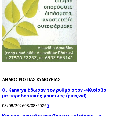
ΔΗΜΟΣ ΝΟΤΙΑΣ ΚΥΝΟΥΡΙΑΣ
Οι Kanarya έδωσαν τον ρυθμό στον «Φλοίσβο»
με παραδοσιακές μουσικές (pics,vid)
08/08/2026
08/08/2026
0