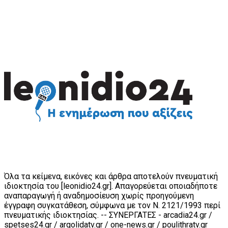
Όλα τα κείμενα, εικόνες και άρθρα αποτελούν πνευματική
ιδιοκτησία του [leonidio24.gr]. Απαγορεύεται οποιαδήποτε
αναπαραγωγή ή αναδημοσίευση χωρίς προηγούμενη
έγγραφη συγκατάθεση, σύμφωνα με τον Ν. 2121/1993 περί
πνευματικής ιδιοκτησίας. -- ΣΥΝΕΡΓΑΤΕΣ - arcadia24.gr /
spetses24.gr / argolidatv.gr / one-news.gr / poulithratv.gr