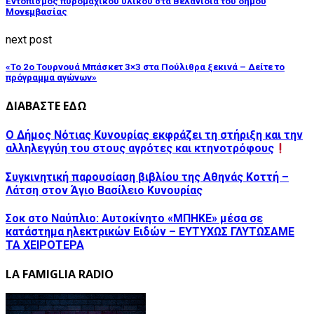
Εντοπισμός πυρομαχικού υλικού στα Βελανίδια του δήμου
Μονεμβασίας
next post
«Το 2ο Τουρνουά Μπάσκετ 3×3 στα Πούλιθρα ξεκινά – Δείτε το
πρόγραμμα αγώνων»
ΔΙΑΒΑΣΤΕ ΕΔΩ
Ο Δήμος Νότιας Κυνουρίας εκφράζει τη στήριξη και την
αλληλεγγύη του στους αγρότες και κτηνοτρόφους
Συγκινητική παρουσίαση βιβλίου της Αθηνάς Κοττή –
Λάτση στον Άγιο Βασίλειο Κυνουρίας
Σοκ στο Ναύπλιο: Αυτοκίνητο «ΜΠΗΚΕ» μέσα σε
κατάστημα ηλεκτρικών Ειδών – ΕΥΤΥΧΩΣ ΓΛΥΤΩΣΑΜΕ
ΤΑ ΧΕΙΡΟΤΕΡΑ
LA FAMIGLIA RADIO