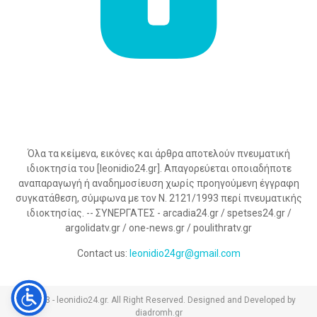
Όλα τα κείμενα, εικόνες και άρθρα αποτελούν πνευματική
ιδιοκτησία του [leonidio24.gr]. Απαγορεύεται οποιαδήποτε
αναπαραγωγή ή αναδημοσίευση χωρίς προηγούμενη έγγραφη
συγκατάθεση, σύμφωνα με τον Ν. 2121/1993 περί πνευματικής
ιδιοκτησίας. -- ΣΥΝΕΡΓΑΤΕΣ - arcadia24.gr / spetses24.gr /
argolidatv.gr / one-news.gr / poulithratv.gr
Contact us:
leonidio24gr@gmail.com
@2023 - leonidio24.gr. All Right Reserved. Designed and Developed by
diadromh.gr