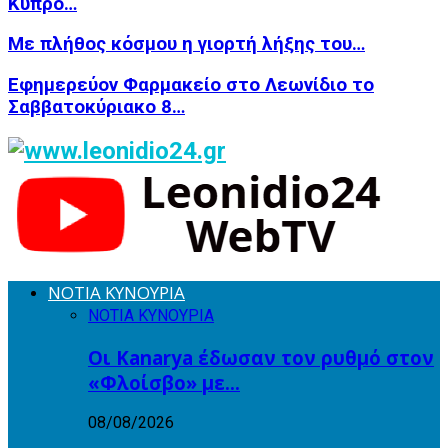
Κύπρο…
Με πλήθος κόσμου η γιορτή λήξης του…
Εφημερεύον Φαρμακείο στο Λεωνίδιο το
Σαββατοκύριακο 8…
ΝΟΤΙΑ ΚΥΝΟΥΡΙΑ
ΝΟΤΙΑ ΚΥΝΟΥΡΙΑ
Οι Kanarya έδωσαν τον ρυθμό στον
«Φλοίσβο» με…
08/08/2026