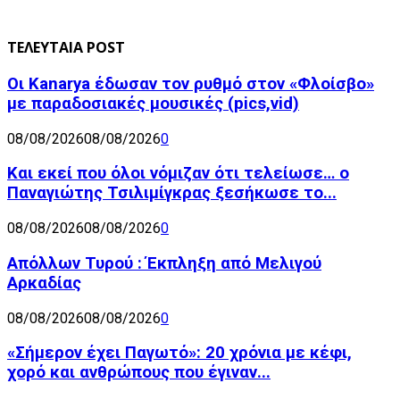
ΤΕΛΕΥΤΑΙΑ POST
Οι Kanarya έδωσαν τον ρυθμό στον «Φλοίσβο»
με παραδοσιακές μουσικές (pics,vid)
08/08/2026
08/08/2026
0
Και εκεί που όλοι νόμιζαν ότι τελείωσε… ο
Παναγιώτης Τσιλιμίγκρας ξεσήκωσε το...
08/08/2026
08/08/2026
0
Απόλλων Τυρού : Έκπληξη από Μελιγού
Αρκαδίας
08/08/2026
08/08/2026
0
«Σήμερον έχει Παγωτό»: 20 χρόνια με κέφι,
χορό και ανθρώπους που έγιναν...