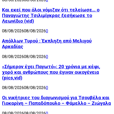
Και εκεί που όλοι νόμιζαν ότι τελείωσε… ο
Παναγιώτης Τσιλιμίγκρας ξεσήκωσε το
Λεωνίδιο (vid)
08/08/2026
08/08/2026
0
Απόλλων Τυρού : Έκπληξη από Μελιγού
Αρκαδίας
08/08/2026
08/08/2026
0
«Σήμερον έχει Παγωτό»: 20 χρόνια με κέφι,
χορό και ανθρώπους που έγιναν οικογένεια
(pics,vid)
08/08/2026
08/08/2026
0
Οι νικήτριες του διαγωνισμού για Τσουβέλα και
Γιοκαρίνη – Παπαδόπουλο – Φάμελλο – Ζιώγαλα
08/08/2026
08/08/2026
0