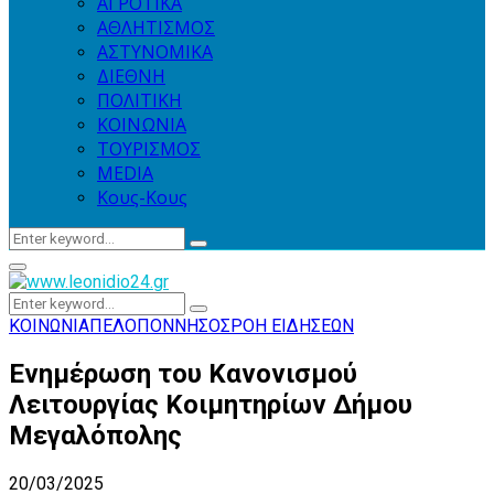
ΑΓΡΟΤΙΚΑ
ΑΘΛΗΤΙΣΜΟΣ
ΑΣΤΥΝΟΜΙΚΑ
ΔΙΕΘΝΗ
ΠΟΛΙΤΙΚΗ
ΚΟΙΝΩΝΙΑ
ΤΟΥΡΙΣΜΟΣ
MEDIA
Κους-Κους
Search
Search
for:
Primary
Menu
Search
Search
for:
ΚΟΙΝΩΝΙΑ
ΠΕΛΟΠΟΝΝΗΣΟΣ
ΡΟΗ ΕΙΔΗΣΕΩΝ
Ενημέρωση του Κανονισμού
Λειτουργίας Κοιμητηρίων Δήμου
Μεγαλόπολης
20/03/2025