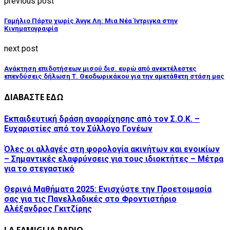
previous post
Γαμήλιο Πάρτυ χωρίς Άνγκ Λη: Μια Νέα Ίντριγκα στην
Κινηματογραφία
next post
Ανάκτηση επιδοτήσεων μισού δισ. ευρώ από ανεκτέλεστες
επενδύσεις δήλωση Τ. Θεοδωρικάκου για την αμετάθετη στάση μας
ΔΙΑΒΑΣΤΕ ΕΔΩ
Εκπαιδευτική δράση αναρρίχησης από τον Σ.Ο.Κ. –
Ευχαριστίες από τον Σύλλογο Γονέων
Όλες οι αλλαγές στη φορολογία ακινήτων και ενοικίων
– Σημαντικές ελαφρύνσεις για τους ιδιοκτήτες – Μέτρα
για το στεγαστικό
Θερινά Μαθήματα 2025: Ενισχύστε την Προετοιμασία
σας για τις Πανελλαδικές στο Φροντιστήριο
Αλέξανδρος Γκιτζίρης