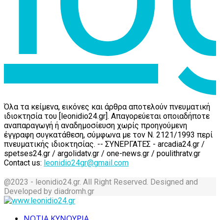
Όλα τα κείμενα, εικόνες και άρθρα αποτελούν πνευματική
ιδιοκτησία του [leonidio24.gr]. Απαγορεύεται οποιαδήποτε
αναπαραγωγή ή αναδημοσίευση χωρίς προηγούμενη
έγγραφη συγκατάθεση, σύμφωνα με τον Ν. 2121/1993 περί
πνευματικής ιδιοκτησίας. -- ΣΥΝΕΡΓΑΤΕΣ - arcadia24.gr /
spetses24.gr / argolidatv.gr / one-news.gr / poulithratv.gr
Contact us:
leonidio24gr@gmail.com
@2023 - leonidio24.gr. All Right Reserved. Designed and
Developed by diadromh.gr
Facebook
Twitter
Instagram
Pinterest
Tumblr
Youtube
ΝΟΤΙΑ ΚΥΝΟΥΡΙΑ