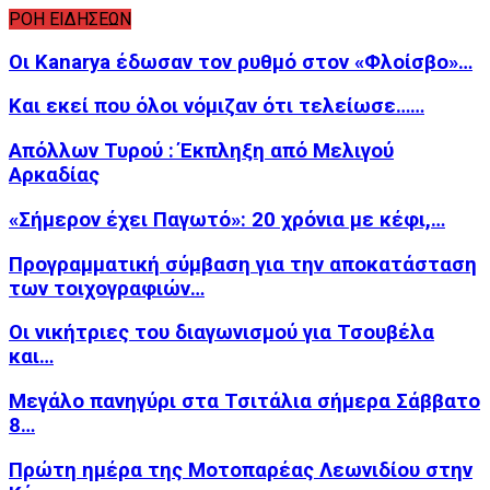
ΡΟΗ ΕΙΔΗΣΕΩΝ
Οι Kanarya έδωσαν τον ρυθμό στον «Φλοίσβο»…
Και εκεί που όλοι νόμιζαν ότι τελείωσε……
Απόλλων Τυρού : Έκπληξη από Μελιγού
Αρκαδίας
«Σήμερον έχει Παγωτό»: 20 χρόνια με κέφι,…
Προγραμματική σύμβαση για την αποκατάσταση
των τοιχογραφιών…
Οι νικήτριες του διαγωνισμού για Τσουβέλα
και…
Μεγάλο πανηγύρι στα Τσιτάλια σήμερα Σάββατο
8…
Πρώτη ημέρα της Μοτοπαρέας Λεωνιδίου στην