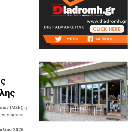
ης
λης
σεων (ΜΣΕ)
, η
ία αποσκοπεί
ουλίου 2025
,