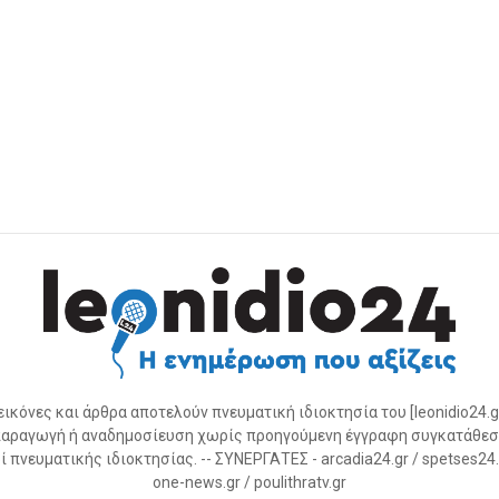
 εικόνες και άρθρα αποτελούν πνευματική ιδιοκτησία του [leonidio24.g
αραγωγή ή αναδημοσίευση χωρίς προηγούμενη έγγραφη συγκατάθεσ
 πνευματικής ιδιοκτησίας. -- ΣΥΝΕΡΓΑΤΕΣ - arcadia24.gr / spetses24.gr
one-news.gr / poulithratv.gr