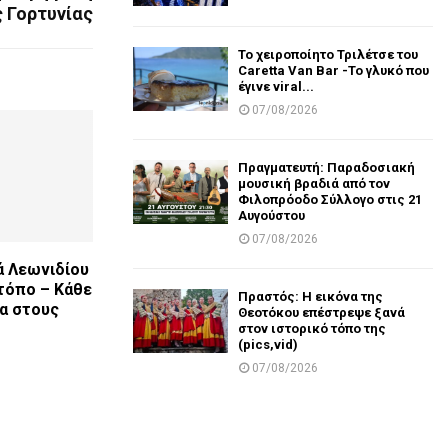
 Γορτυνίας
Το χειροποίητο Τριλέτσε του
Caretta Van Bar -Το γλυκό που
έγινε viral...
07/08/2026
Πραγματευτή: Παραδοσιακή
μουσική βραδιά από τον
Φιλοπρόοδο Σύλλογο στις 21
Αυγούστου
07/08/2026
ά Λεωνιδίου
 τόπο – Κάθε
Πραστός: Η εικόνα της
α στους
Θεοτόκου επέστρεψε ξανά
στον ιστορικό τόπο της
(pics,vid)
07/08/2026