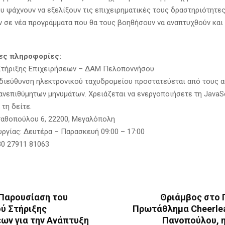
υ ψάχνουν να εξελίξουν τις επιχειρηματικές τους δραστηριότητες
 σε νέα προγράμματα που θα τους βοηθήσουν να αναπτυχθούν και
ες πληροφορίες:
Στήριξης Επιχειρήσεων – ΔΑΜ Πελοποννήσου
η διεύθυνση ηλεκτρονικού ταχυδρομείου προστατεύεται από τους 
νεπιθύμητων μηνυμάτων. Χρειάζεται να ενεργοποιήσετε τη JavaScr
τη δείτε.
ταθοπούλου 6, 22200, Μεγαλόπολη
υργίας: Δευτέρα – Παρασκευή 09:00 – 17:00
0 27911 81063
 Παρουσίαση του
Θριάμβος στο 
ύ Στήριξης
Πρωτάθλημα Cheerlea
εων για την Ανάπτυξη
Πανοπούλου, 