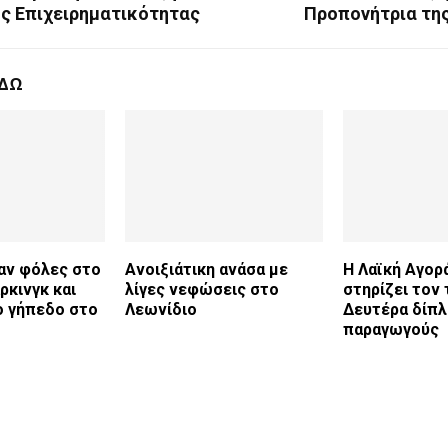
ής Επιχειρηματικότητας
Προπονήτρια της
ΕΔΩ
αν φόλες στο
Ανοιξιάτικη ανάσα με
Η Λαϊκή Αγορ
ρκινγκ και
λίγες νεφώσεις στο
στηρίζει τον
ο γήπεδο στο
Λεωνίδιο
Δευτέρα δίπλ
παραγωγούς