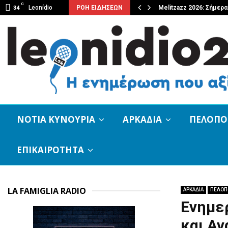
C
ο των ευχών…
Leonídio
ΡΟΗ ΕΙΔΗΣΕΩΝ
Melitzazz 2026: Σήμερ
34
ΝΟΤΙΑ ΚΥΝΟΥΡΙΑ
ΑΡΚΑΔΙΑ
ΠΕΛΟΠ
ΕΠΙΚΑΙΡΟΤΗΤΑ
LA FAMIGLIA RADIO
ΑΡΚΑΔΙΑ
ΠΕΛΟΠ
Ενημε
και Α