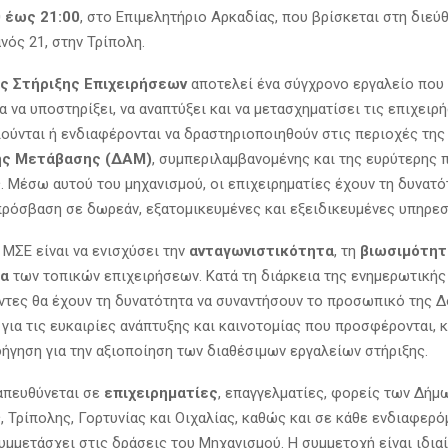
0 έως 21:00
, στο Επιμελητήριο Αρκαδίας, που βρίσκεται στη διεύ
νός 21, στην Τρίπολη.
ς Στήριξης Επιχειρήσεων
αποτελεί ένα σύγχρονο εργαλείο που 
α να υποστηρίξει, να αναπτύξει και να μετασχηματίσει τις επιχειρ
ούνται ή ενδιαφέρονται να δραστηριοποιηθούν στις περιοχές τη
ής Μετάβασης (ΔΑΜ)
, συμπεριλαμβανομένης και της ευρύτερης 
 Μέσω αυτού του μηχανισμού, οι επιχειρηματίες έχουν τη δυνατό
ρόσβαση σε δωρεάν, εξατομικευμένες και εξειδικευμένες υπηρεσ
 ΜΣΕ είναι να ενισχύσει την
ανταγωνιστικότητα
, τη
βιωσιμότητ
α
των τοπικών επιχειρήσεων. Κατά τη διάρκεια της ενημερωτική
ντες θα έχουν τη δυνατότητα να συναντήσουν το προσωπικό της Δ
για τις ευκαιρίες ανάπτυξης και καινοτομίας που προσφέρονται, 
ήγηση για την αξιοποίηση των διαθέσιμων εργαλείων στήριξης.
απευθύνεται σε
επιχειρηματίες
, επαγγελματίες, φορείς των Δήμ
 Τρίπολης, Γορτυνίας και Οιχαλίας, καθώς και σε κάθε ενδιαφερ
συμμετάσχει στις δράσεις του Μηχανισμού. Η συμμετοχή είναι ιδια