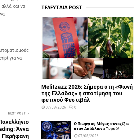
 αλλά και να
ΤΕΛΕΥΤΑΙΑ POST
 να
αυτοματισμούς
ipt για να
Melitzazz 2026: Σήμερα στη «Φωνή
της Ελλάδας» η αποτίμηση του
φετινού Φεστιβάλ
07/08/2026
0
NEXT POST
Πανελλήνιο
Ο Γεώργιος Μέγας συνεχίζει
ding: Άννα
στον Απόλλωνα Τυρού!
η Περήφανη
07/08/2026