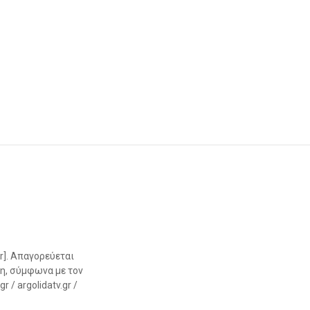
r]. Απαγορεύεται
η, σύμφωνα με τον
 / argolidatv.gr /