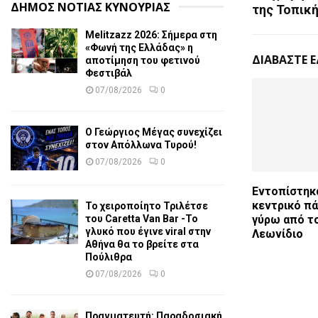
ΔΗΜΟΣ ΝΟΤΙΑΣ ΚΥΝΟΥΡΙΑΣ
της Τοπικ
Melitzazz 2026: Σήμερα στη
«Φωνή της Ελλάδας» η
ΔΙΑΒΑΣΤΕ 
αποτίμηση του φετινού
Φεστιβάλ
07/08/2026
0
Ο Γεώργιος Μέγας συνεχίζει
στον Απόλλωνα Τυρού!
07/08/2026
0
Εντοπίστηκ
κεντρικό πά
Το χειροποίητο Τριλέτσε
του Caretta Van Bar -Το
γύρω από τ
γλυκό που έγινε viral στην
Λεωνίδιο
Αθήνα θα το βρείτε στα
Πούλιθρα
07/08/2026
0
Πραγματευτή: Παραδοσιακή