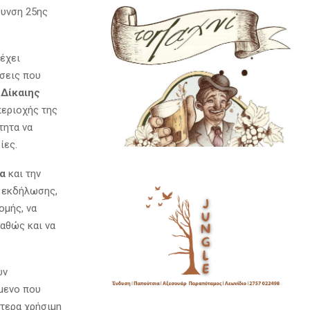
θυνση 25ης
έχει
ήσεις που
ς
Δίκαιης
περιοχής της
τητα να
ίες.
α
και την
ς εκδήλωσης,
ομής, να
καθώς και να
ων
όμενο που
ίτερα χρήσιμη