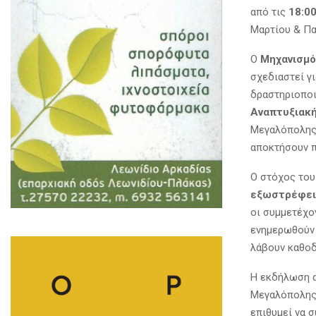
από τις
18:0
Μαρτίου & Πα
Ο
Μηχανισμό
σχεδιαστεί γι
δραστηριοποι
Αναπτυξιακ
Μεγαλόπολης.
αποκτήσουν π
Ο στόχος του
εξωστρέφει
οι συμμετέχο
ενημερωθούν 
λάβουν καθοδ
Η εκδήλωση 
Μεγαλόπολης,
επιθυμεί να 