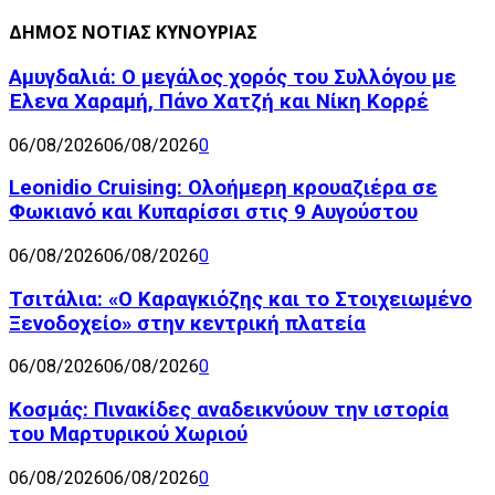
ΔΗΜΟΣ ΝΟΤΙΑΣ ΚΥΝΟΥΡΙΑΣ
Αμυγδαλιά: Ο μεγάλος χορός του Συλλόγου με
Έλενα Χαραμή, Πάνο Χατζή και Νίκη Κορρέ
06/08/2026
06/08/2026
0
Leonidio Cruising: Ολοήμερη κρουαζιέρα σε
Φωκιανό και Κυπαρίσσι στις 9 Αυγούστου
06/08/2026
06/08/2026
0
Τσιτάλια: «Ο Καραγκιόζης και το Στοιχειωμένο
Ξενοδοχείο» στην κεντρική πλατεία
06/08/2026
06/08/2026
0
Κοσμάς: Πινακίδες αναδεικνύουν την ιστορία
του Μαρτυρικού Χωριού
06/08/2026
06/08/2026
0