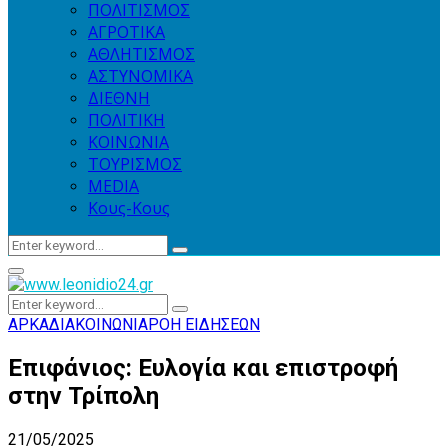
ΠΟΛΙΤΙΣΜΟΣ
ΑΓΡΟΤΙΚΑ
ΑΘΛΗΤΙΣΜΟΣ
ΑΣΤΥΝΟΜΙΚΑ
ΔΙΕΘΝΗ
ΠΟΛΙΤΙΚΗ
ΚΟΙΝΩΝΙΑ
ΤΟΥΡΙΣΜΟΣ
MEDIA
Κους-Κους
Search
Search
for:
Primary
Menu
Search
Search
for:
ΑΡΚΑΔΙΑ
ΚΟΙΝΩΝΙΑ
ΡΟΗ ΕΙΔΗΣΕΩΝ
Επιφάνιος: Ευλογία και επιστροφή
στην Τρίπολη
21/05/2025