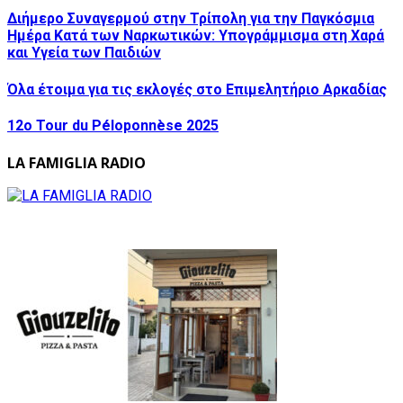
Διήμερο Συναγερμού στην Τρίπολη για την Παγκόσμια
Ημέρα Κατά των Ναρκωτικών: Υπογράμμισμα στη Χαρά
και Υγεία των Παιδιών
Όλα έτοιμα για τις εκλογές στο Επιμελητήριο Αρκαδίας
12ο Tour du Péloponnèse 2025
LA FAMIGLIA RADIO