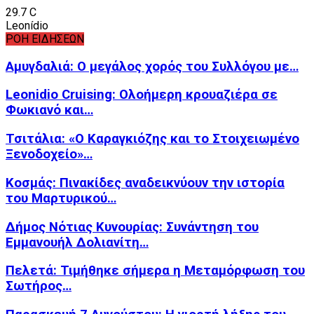
29.7
C
Leonídio
ΡΟΗ ΕΙΔΗΣΕΩΝ
Αμυγδαλιά: Ο μεγάλος χορός του Συλλόγου με…
Leonidio Cruising: Ολοήμερη κρουαζιέρα σε
Φωκιανό και…
Τσιτάλια: «Ο Καραγκιόζης και το Στοιχειωμένο
Ξενοδοχείο»…
Κοσμάς: Πινακίδες αναδεικνύουν την ιστορία
του Μαρτυρικού…
Δήμος Νότιας Κυνουρίας: Συνάντηση του
Εμμανουήλ Δολιανίτη…
Πελετά: Τιμήθηκε σήμερα η Μεταμόρφωση του
Σωτήρος…