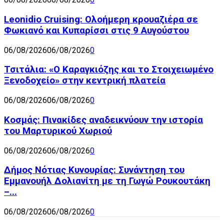
Leonidio Cruising: Ολοήμερη κρουαζιέρα σε
Φωκιανό και Κυπαρίσσι στις 9 Αυγούστου
06/08/2026
06/08/2026
0
Τσιτάλια: «Ο Καραγκιόζης και το Στοιχειωμένο
Ξενοδοχείο» στην κεντρική πλατεία
06/08/2026
06/08/2026
0
Κοσμάς: Πινακίδες αναδεικνύουν την ιστορία
του Μαρτυρικού Χωριού
06/08/2026
06/08/2026
0
Δήμος Νότιας Κυνουρίας: Συνάντηση του
Εμμανουήλ Δολιανίτη με τη Γωγώ Ρουκουτάκη
–...
06/08/2026
06/08/2026
0