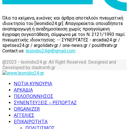
Όλα τα κείμενα, εικόνες και άρθρα αποτελούν πνευματική
ιδιοκτησία του [leonidio24.gr]. Απαγορεύεται οποιαδήποτε
αναπαραγωγή ή αναδημοσίευση χωρίς προηγούμενη
έγγραφη συγκατάθεση, σύμφωνα με τον Ν. 2121/1993 περί
πνευματικής ιδιοκτησίας. -- ΣΥΝΕΡΓΑΤΕΣ - arcadia24.gr /
spetses24.gr / argolidatv.gr / one-news.gr / poulithratv.gr
Contact us:
leonidio24gr@gmail.com
@2023 - leonidio24.gr. All Right Reserved. Designed and
Developed by diadromh.gr
Facebook
Twitter
Instagram
Pinterest
Tumblr
Youtube
ΝΟΤΙΑ ΚΥΝΟΥΡΙΑ
ΑΡΚΑΔΙΑ
ΠΕΛΟΠΟΝΝΗΣΟΣ
ΣΥΝΕΝΤΕΥΞΕΙΣ – ΡΕΠΟΡΤΑΖ
ORGANIZER
ΑΓΓΕΛΙΕΣ
ΕΠΙΚΑΙΡΟΤΗΤΑ
ΠΟΛΙΤΙΣΜΟΣ