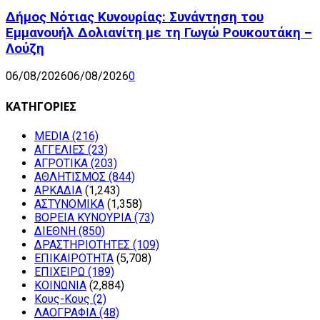
Δήμος Νότιας Κυνουρίας: Συνάντηση του
Εμμανουήλ Δολιανίτη με τη Γωγώ Ρουκουτάκη –
Λούζη
06/08/2026
06/08/2026
0
ΚΑΤΗΓΟΡΙΕΣ
MEDIA
(216)
ΑΓΓΕΛΙΕΣ
(23)
ΑΓΡΟΤΙΚΑ
(203)
ΑΘΛΗΤΙΣΜΟΣ
(844)
ΑΡΚΑΔΙΑ
(1,243)
ΑΣΤΥΝΟΜΙΚΑ
(1,358)
ΒΟΡΕΙΑ ΚΥΝΟΥΡΙΑ
(73)
ΔΙΕΘΝΗ
(850)
ΔΡΑΣΤΗΡΙΟΤΗΤΕΣ
(109)
ΕΠΙΚΑΙΡΟΤΗΤΑ
(5,708)
ΕΠΙΧΕΙΡΩ
(189)
ΚΟΙΝΩΝΙΑ
(2,884)
Κους-Κους
(2)
ΛΑΟΓΡΑΦΙΑ
(48)