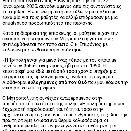
Επισκοπείο Μαντινείας – Κυνουρίας, την Τρίτη 22
Ιανουαρίου 2025, συνοδευόμενος από τις συντονίστριες
του ομίλου. Η επίσκεψη αυτή αποτέλεσε μια πολύτιμη
ευκαιρία για τους μαθητές να αλληλεπιδράσουν με μια
σημαίνουσα προσωπικότητα της περιοχής.
Κατά τη διάρκεια της επίσκεψης, οι μαθητές είχαν την
ευκαιρία να ρωτήσουν τον Μητροπολίτη για το πώς
αντιλαμβάνεται τον τόπο αυτό. Ο κ. Επιφάνιος με
καλοσύνη και ενθουσιασμό απάντησε:
«Η Τρίπολη είναι για μένα ένας τόπος με τον οποίο με
συνδέουν βαθιές αναμνήσεις, ήδη από το 1990. Η
επιστροφή μου εδώ μετά από τόσα χρόνια υπήρξε μια
ευχάριστη και, ομολογουμένως, ανέλπιστη συγκυρία.
Αισθάνομαι
ευλογημένος από τον Θεό
που μου έδωσε την
ευκαιρία να επιστρέψω.»
Ο Μητροπολίτης συνέχισε αναφερόμενος στην
παραδοσιακή ταυτότητα της πόλης: «Η πόλη διατηρεί μια
ξεχωριστή παραδοσιακή ταυτότητα, τόσο στην
αρχιτεκτονική της όσο και στους ανθρώπους της. Από την
πρώτη στιγμή ένιωσα ένα θερμό καλωσόρισμα· οι
άνθρωποι με πλησίασαν με ευγένεια και αγάπη και μου