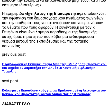
έδωσαν την ευκαιρία να επικοινωνήσω μαζί τους, κάτι που
εκτίμησα ιδιαιτέρως.»
Η εφημερίδα
«Ιχνηλάτες της Επικαιρότητας»
αποδεικνύει
την αφύπνιση του δημοσιογραφικού πνεύματος των νέων
και την επιθυμία τους να κατανοήσουν και να ερευνήσουν
τα θέματα που τους αφορούν. Η συνέντευξη με τον κ.
Επιφάνιο είναι ένα λαμπρό παράδειγμα της δυναμικής
αυτής δραστηριότητας που κόβει μία ενδιαφέρουσα
γέφυρα μεταξύ της εκπαίδευσης και της τοπικής
κοινωνίας.
previous post
Περιβαλλοντική Εκπαίδευση για Μαθητές: Μία Δράση Προσωπικού
και Δημόσιου Χαρακτήρα στη Δημόσια Κεντρική Βιβλιοθήκη
Τρίπολης
next post
Κάλεσμα σε Εκπαιδευτικούς για την Εμπλουτισμένη Λειτουργία του
Κοινωνικού Φροντιστηρίου του Δήμου Νότιας Κυνουρίας
ΔΙΑΒΑΣΤΕ ΕΔΩ