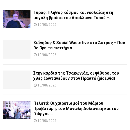
Τυρός: Πλήθος κόσμου και νεολαίας στη
μεγάλη βραδιά του Απόλλωνα Τυρού –...
10/08/2026
Χαΐνηδες & Social Waste live στο Άστρος – Πού
θα βρείτε εισιτήρια...
10/08/2026
Στην καρδιά της Τσακωνιάς, οι ψίθυροι του
χθες ζωντανεύουν στον Πραστό (pics,vid)
10/08/2026
Πελετά: Οι χαιρετισμοί του Μάριου
Προβατάρη, του Μανώλη Δολιανίτη και του
Γιώργου...
10/08/2026