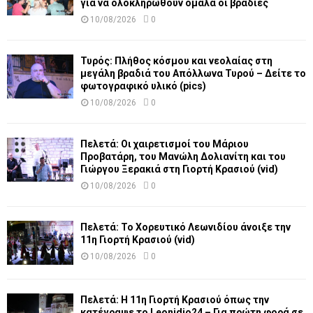
για να ολοκληρωθούν ομαλά οι βραδιές
10/08/2026
0
Τυρός: Πλήθος κόσμου και νεολαίας στη
μεγάλη βραδιά του Απόλλωνα Τυρού – Δείτε το
φωτογραφικό υλικό (pics)
10/08/2026
0
Πελετά: Οι χαιρετισμοί του Μάριου
Προβατάρη, του Μανώλη Δολιανίτη και του
Γιώργου Ξερακιά στη Γιορτή Κρασιού (vid)
10/08/2026
0
Πελετά: Το Χορευτικό Λεωνιδίου άνοιξε την
11η Γιορτή Κρασιού (vid)
10/08/2026
0
Πελετά: Η 11η Γιορτή Κρασιού όπως την
κατέγραψε το Leonidio24 – Για πρώτη φορά σε