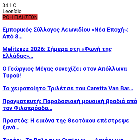
34.1
C
Leonídio
ΡΟΗ ΕΙΔΗΣΕΩΝ
Εμπορικός Σύλλογος Λεωνιδίου «Νέα Εποχή»:
Από 8…
Melitzazz 2026: Σήμερα στη «Φωνή της
Ελλάδας»…
Ο Γεώργιος Μέγας συνεχίζει στον Απόλλωνα
Τυρού!
Το χειροποίητο Τριλέτσε του Caretta Van Bar…
Πραγματευτή: Παραδοσιακή μουσική βραδιά από
τον Φιλοπρόοδο…
Πραστός: Η εικόνα της Θεοτόκου επέστρεψε
ξανά…