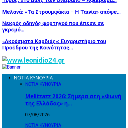
Τυρός: «Το Βαλς των Ονείρων» – Αφιέρωμα…
Μελανά: «Τα Στρουμφάκια – Η Ταινία» απόψε…
Νεκρός οδηγός φορτηγού που έπεσε σε
γκρεμό…
«Ακούσματα Καρδιάς»: Ευχαριστήριο του
Προέδρου της Κοινότητας…
ΝΟΤΙΑ ΚΥΝΟΥΡΙΑ
ΝΟΤΙΑ ΚΥΝΟΥΡΙΑ
Melitzazz 2026: Σήμερα στη «Φωνή
της Ελλάδας» η…
07/08/2026
ΝΟΤΙΑ ΚΥΝΟΥΡΙΑ