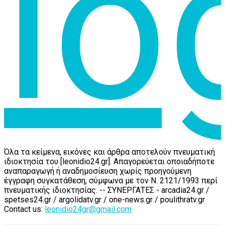
Όλα τα κείμενα, εικόνες και άρθρα αποτελούν πνευματική
ιδιοκτησία του [leonidio24.gr]. Απαγορεύεται οποιαδήποτε
αναπαραγωγή ή αναδημοσίευση χωρίς προηγούμενη
έγγραφη συγκατάθεση, σύμφωνα με τον Ν. 2121/1993 περί
πνευματικής ιδιοκτησίας. -- ΣΥΝΕΡΓΑΤΕΣ - arcadia24.gr /
spetses24.gr / argolidatv.gr / one-news.gr / poulithratv.gr
Contact us:
leonidio24gr@gmail.com