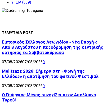
ΥΓΕΙΑ
(339)
ΤΕΛΕΥΤΑΙΑ POST
Εμπορικός Σύλλογος Λεωνιδίου «Νέα Εποχή»:
Από 8 Αυγούστου η πεζοδρόμηση της κεντρικής
αρτηρίας τα Σαββατοκύριακα
07/08/2026
07/08/2026
0
Melitzazz 2026: Σήμερα στη «Φωνή της
Ελλάδας» η αποτίμηση του φετινού Φεστιβάλ
07/08/2026
07/08/2026
0
Ο Γεώργιος Μέγας συνεχίζει στον Απόλλωνα
Τυρού!