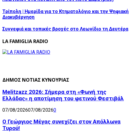
Τρίπολη | Ημερίδα για το Κτηματολόγιο και την Ψηφιακή
Διακυβέρνηση
Συννεφιά και τοπικές βροχές στο Λεωνίδιο τη Δευτέρα
LA FAMIGLIA RADIO
ΔΗΜΟΣ ΝΟΤΙΑΣ ΚΥΝΟΥΡΙΑΣ
Melitzazz 2026: Σήμερα στη «Φωνή της
Ελλάδας» η αποτίμηση του φετινού Φεστιβάλ
07/08/2026
07/08/2026
0
Ο Γεώργιος Μέγας συνεχίζει στον Απόλλωνα
Τυρού!