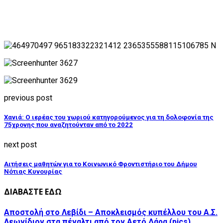
previous post
Χανιά: Ο ιερέας του χωριού κατηγορούμενος για τη δολοφονία της
75χρονης που αναζητούνταν από το 2022
next post
Αιτήσεις μαθητών για το Κοινωνικό Φροντιστήριο του Δήμου
Νότιας Κυνουρίας
ΔΙΑΒΑΣΤΕ ΕΔΩ
Αποστολή στο Λεβίδι – Αποκλεισμός κυπέλλου του Α.Σ.
Λεωνίδιον στα πέναλτι από τον Αετό Δάρα (pics)