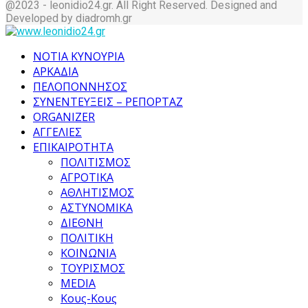
@2023 - leonidio24.gr. All Right Reserved. Designed and
Developed by diadromh.gr
Facebook
Twitter
Instagram
Pinterest
Tumblr
Youtube
ΝΟΤΙΑ ΚΥΝΟΥΡΙΑ
ΑΡΚΑΔΙΑ
ΠΕΛΟΠΟΝΝΗΣΟΣ
ΣΥΝΕΝΤΕΥΞΕΙΣ – ΡΕΠΟΡΤΑΖ
ORGANIZER
ΑΓΓΕΛΙΕΣ
ΕΠΙΚΑΙΡΟΤΗΤΑ
ΠΟΛΙΤΙΣΜΟΣ
ΑΓΡΟΤΙΚΑ
ΑΘΛΗΤΙΣΜΟΣ
ΑΣΤΥΝΟΜΙΚΑ
ΔΙΕΘΝΗ
ΠΟΛΙΤΙΚΗ
ΚΟΙΝΩΝΙΑ
ΤΟΥΡΙΣΜΟΣ
MEDIA
Κους-Κους