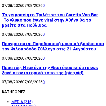
07/08/2026
07/08/2026
0
Το χειροποίητο Τριλέτσε του Caretta Van Bar
-Το γλυκό που έγινε viral στην Αθήνα θα το
βρείτε στα Πούλιθρα
07/08/2026
07/08/2026
0
Πραγματευτή: Παραδοσιακή μουσική βραδιά από
τον Φιλοπρόοδο Σύλλογο στις 21 Αυγούστου
07/08/2026
07/08/2026
0
Πραστός: Η εικόνα της Θεοτόκου επέστρεψε
ξανά στον ιστορικό τόπο της (pics,vid)
07/08/2026
07/08/2026
0
ΚΑΤΗΓΟΡΙΕΣ
MEDIA
(216)