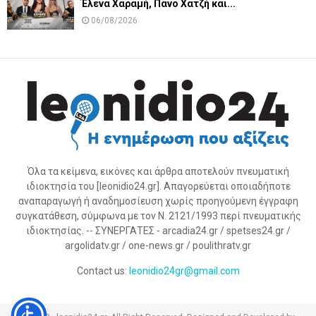
Έλενα Χαραμή, Πάνο Χατζή και...
06/08/2026
Όλα τα κείμενα, εικόνες και άρθρα αποτελούν πνευματική
ιδιοκτησία του [leonidio24.gr]. Απαγορεύεται οποιαδήποτε
αναπαραγωγή ή αναδημοσίευση χωρίς προηγούμενη έγγραφη
συγκατάθεση, σύμφωνα με τον Ν. 2121/1993 περί πνευματικής
ιδιοκτησίας. -- ΣΥΝΕΡΓΑΤΕΣ - arcadia24.gr / spetses24.gr /
argolidatv.gr / one-news.gr / poulithratv.gr
Contact us:
leonidio24gr@gmail.com