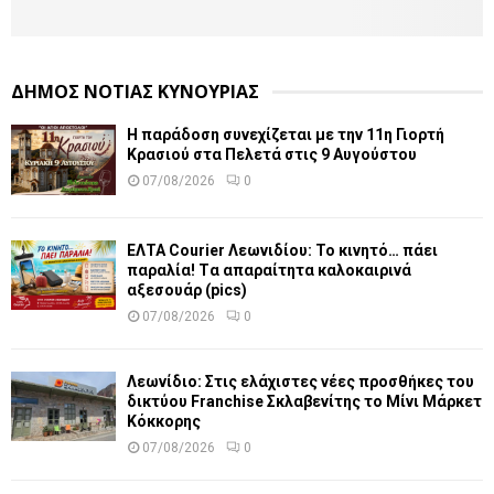
ΔΗΜΟΣ ΝΟΤΙΑΣ ΚΥΝΟΥΡΙΑΣ
Η παράδοση συνεχίζεται με την 11η Γιορτή
Κρασιού στα Πελετά στις 9 Αυγούστου
07/08/2026
0
ΕΛΤΑ Courier Λεωνιδίου: Το κινητό… πάει
παραλία! Tα απαραίτητα καλοκαιρινά
αξεσουάρ (pics)
07/08/2026
0
Λεωνίδιο: Στις ελάχιστες νέες προσθήκες του
δικτύου Franchise Σκλαβενίτης το Μίνι Μάρκετ
Κόκκορης
07/08/2026
0