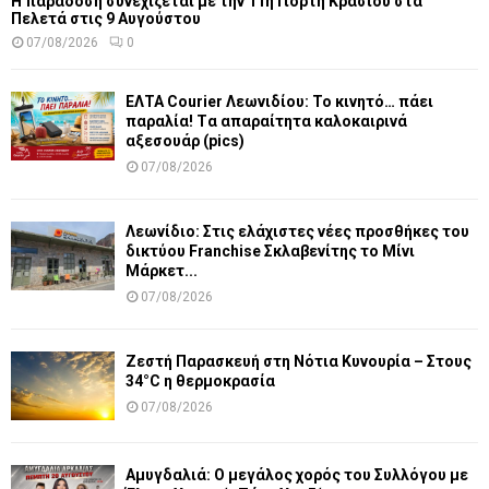
Η παράδοση συνεχίζεται με την 11η Γιορτή Κρασιού στα
Πελετά στις 9 Αυγούστου
07/08/2026
0
ΕΛΤΑ Courier Λεωνιδίου: Το κινητό… πάει
παραλία! Tα απαραίτητα καλοκαιρινά
αξεσουάρ (pics)
07/08/2026
Λεωνίδιο: Στις ελάχιστες νέες προσθήκες του
δικτύου Franchise Σκλαβενίτης το Μίνι
Μάρκετ...
07/08/2026
Ζεστή Παρασκευή στη Νότια Κυνουρία – Στους
34°C η θερμοκρασία
07/08/2026
Αμυγδαλιά: Ο μεγάλος χορός του Συλλόγου με