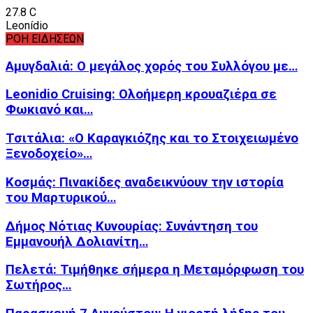
27.8
C
Leonídio
ΡΟΗ ΕΙΔΗΣΕΩΝ
Αμυγδαλιά: Ο μεγάλος χορός του Συλλόγου με…
Leonidio Cruising: Ολοήμερη κρουαζιέρα σε
Φωκιανό και…
Τσιτάλια: «Ο Καραγκιόζης και το Στοιχειωμένο
Ξενοδοχείο»…
Κοσμάς: Πινακίδες αναδεικνύουν την ιστορία
του Μαρτυρικού…
Δήμος Νότιας Κυνουρίας: Συνάντηση του
Εμμανουήλ Δολιανίτη…
Πελετά: Τιμήθηκε σήμερα η Μεταμόρφωση του
Σωτήρος…