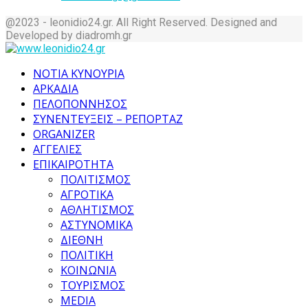
@2023 - leonidio24.gr. All Right Reserved. Designed and
Developed by diadromh.gr
Facebook
Twitter
Instagram
Pinterest
Tumblr
Youtube
ΝΟΤΙΑ ΚΥΝΟΥΡΙΑ
ΑΡΚΑΔΙΑ
ΠΕΛΟΠΟΝΝΗΣΟΣ
ΣΥΝΕΝΤΕΥΞΕΙΣ – ΡΕΠΟΡΤΑΖ
ORGANIZER
ΑΓΓΕΛΙΕΣ
ΕΠΙΚΑΙΡΟΤΗΤΑ
ΠΟΛΙΤΙΣΜΟΣ
ΑΓΡΟΤΙΚΑ
ΑΘΛΗΤΙΣΜΟΣ
ΑΣΤΥΝΟΜΙΚΑ
ΔΙΕΘΝΗ
ΠΟΛΙΤΙΚΗ
ΚΟΙΝΩΝΙΑ
ΤΟΥΡΙΣΜΟΣ
MEDIA