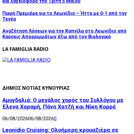
και λαχειοφόρο την Τρίτη 5 Μαΐου
Πικρή Πρεμιέρα για το Λεωνίδιο – Ήττα με 0-1 από την
Τεγέα
Αναζήτηση Λύσεων για την Καπνίλα στο Λεωνίδιο από
Καύσεις Απορριμμάτων έξω από τον Βιολογικό
LA FAMIGLIA RADIO
ΔΗΜΟΣ ΝΟΤΙΑΣ ΚΥΝΟΥΡΙΑΣ
Αμυγδαλιά: Ο μεγάλος χορός του Συλλόγου με
Έλενα Χαραμή, Πάνο Χατζή και Νίκη Κορρέ
06/08/2026
06/08/2026
0
Leonidio Cruising: Ολοήμερη κρουαζιέρα σε