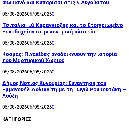
Φωκιανό και Κυπαρίσσι στις 9 Αυγούστου
06/08/2026
06/08/2026
0
Τσιτάλια: «Ο Καραγκιόζης και το Στοιχειωμένο
Ξενοδοχείο» στην κεντρική πλατεία
06/08/2026
06/08/2026
0
Κοσμάς: Πινακίδες αναδεικνύουν την ιστορία
του Μαρτυρικού Χωριού
06/08/2026
06/08/2026
0
Δήμος Νότιας Κυνουρίας: Συνάντηση του
Εμμανουήλ Δολιανίτη με τη Γωγώ Ρουκουτάκη –
Λούζη
06/08/2026
06/08/2026
0
ΚΑΤΗΓΟΡΙΕΣ