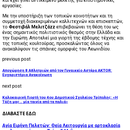
και έχει γίνει αντικείμενο μελέτης για επιστημονικές
εργασίες.
Με την υποστήριξη των τοπικών κοινοτήτων και τη
συμμετοχή διακεκριμένων καλλιτεχνών και επισκεπτών,
το
Φεστιβάλ Μελιτζάzz
επιβεβαιώνει τη θέση του ως
ένας σημαντικός πολιτιστικός θεσμός στην Ελλάδα και
την Ευρώπη. Αποτελεί μια γιορτή της έβδομης τέχνης και
της τοπικής κουλτούρας, προσκαλώντας όλους να
ανακαλύψουν τις σπάνιες ομορφιές του Λεωνιδίου.
previous post
Αποχώρηση 8 Αθλητριών από τον Γυναικείο Αστέρα AKTOR:
Ευχαριστήρια Ανακοίνωση
next post
Καλοκαιρινή Γιορτή του 4ου Δημοτικού Σχολείου Τρίπολης: «Η
Τάξη μας… μία ταινία από τα παλιά»
ΔΙΑΒΑΣΤΕ ΕΔΩ
Αγία Ειρήνη Πελετών: Θεία Λειτουργία με αρτοκλασία