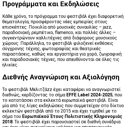
Προγράμματα και Εκδηλώσεις
Κάθε χρόνο, το πρόγραμμα του φεστιβάλ έχει διαφορετική
θεματολογία, προσφέροντας νέες εμπειρίες στους
επισκέπτες. Ποικιλία από μουσικές συναυλίες – jazz,
παραδοσιακή, ρεμπέτικο, flamenco, και πολλές άλλες –
συγκεντρώνουν καλλιτέχνες από διάφορους μουσικούς
χώρους. Παράλληλα, το φεστιβάλ φιλοξενεί εκθέσεις
σύγχρονης τέχνης, φωτογραφίας και θεατρικές
παραστάσεις, καθώς και εργαστήρια για χορό, ζωγραφική
και παραδοσιακές τέχνες, που απευθύνονται σε όλες τις
ηλικίες.
Διεθνής Αναγνώριση και Αξιολόγηση
Το φεστιβάλ Μελιτζάzz έχει καταφέρει να αναγνωριστεί
διεθνώς, κερδίζοντας το σήμα
EFFE Label 2024-2025
, που
το κατατάσσει στα εκλεκτά ευρωπαϊκά φεστιβάλ. Είναι
μία από τις λίγες εκδηλώσεις που συμμετείχαν στο δίκτυο
εκλεκτών φεστιβάλ από το 2015 και έχει τιμηθεί με το
σήμα του
Ευρωπαϊκού Έτους Πολιτιστικής Κληρονομιάς
2018
. Το φεστιβάλ έχει παρουσιαστεί σε διεθνή συνέδρια