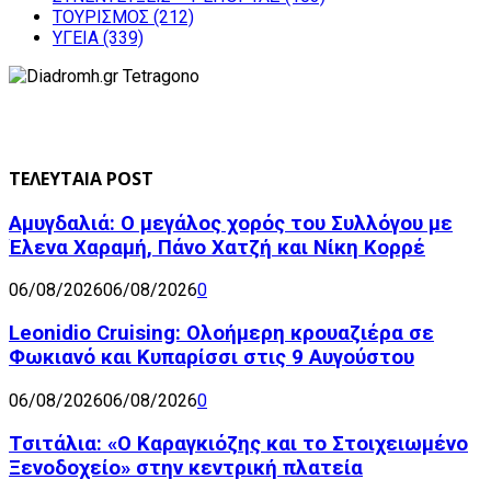
ΤΟΥΡΙΣΜΟΣ
(212)
ΥΓΕΙΑ
(339)
ΤΕΛΕΥΤΑΙΑ POST
Αμυγδαλιά: Ο μεγάλος χορός του Συλλόγου με
Έλενα Χαραμή, Πάνο Χατζή και Νίκη Κορρέ
06/08/2026
06/08/2026
0
Leonidio Cruising: Ολοήμερη κρουαζιέρα σε
Φωκιανό και Κυπαρίσσι στις 9 Αυγούστου
06/08/2026
06/08/2026
0
Τσιτάλια: «Ο Καραγκιόζης και το Στοιχειωμένο
Ξενοδοχείο» στην κεντρική πλατεία