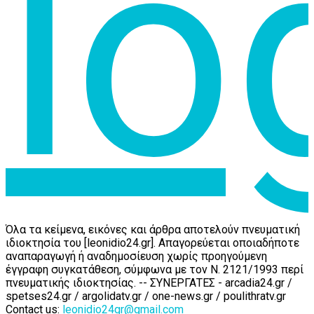
Όλα τα κείμενα, εικόνες και άρθρα αποτελούν πνευματική
ιδιοκτησία του [leonidio24.gr]. Απαγορεύεται οποιαδήποτε
αναπαραγωγή ή αναδημοσίευση χωρίς προηγούμενη
έγγραφη συγκατάθεση, σύμφωνα με τον Ν. 2121/1993 περί
πνευματικής ιδιοκτησίας. -- ΣΥΝΕΡΓΑΤΕΣ - arcadia24.gr /
spetses24.gr / argolidatv.gr / one-news.gr / poulithratv.gr
Contact us:
leonidio24gr@gmail.com