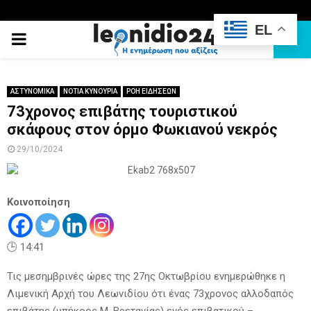
EL
PRIMARY
MENU
ΑΣΤΥΝΟΜΙΚΑ
ΝΟΤΙΑ ΚΥΝΟΥΡΙΑ
ΡΟΗ ΕΙΔΗΣΕΩΝ
73χρονος επιβάτης τουριστικού
σκάφους στον όρμο Φωκιανού νεκρός
29/10/2024
Κοινοποίηση
🕒 14:41
Τις μεσημβρινές ώρες της 27ης Οκτωβρίου ενημερώθηκε η
Λιμενική Αρχή του Λεωνιδίου ότι ένας 73χρονος αλλοδαπός
επιβάτης (υπήκοος Μ. Βρετανίας) ενός επιβατικού –