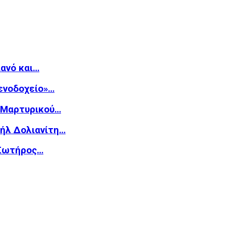
ιανό και…
Ξενοδοχείο»…
υ Μαρτυρικού…
υήλ Δολιανίτη…
 Σωτήρος…