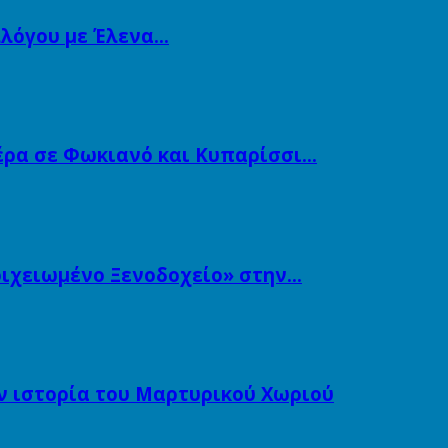
λλόγου με Έλενα…
ιέρα σε Φωκιανό και Κυπαρίσσι…
τοιχειωμένο Ξενοδοχείο» στην…
ν ιστορία του Μαρτυρικού Χωριού