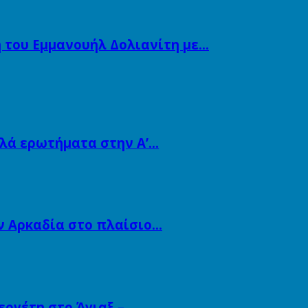
 του Εμμανουήλ Δολιανίτη με…
λλά ερωτήματα στην Α’…
ν Αρκαδία στο πλαίσιο…
εργέτη στο Άγιαξ –…