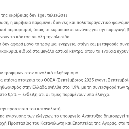
 της ακρίβειας δεν έχει τελειώσει
ίωση, η ακρίβεια παραμένει διεθνές και πολυπαραγοντικό φαινόμε
κοί περιορισμοί, όπως οι ευρωπαϊκοί κανόνες για την παραγωγή 
άνουν το κόστος σε όλη την αλυσίδα.
α δεν αφορά μόνο τα τρόφιμα: ενέργεια, στέγη και μεταφορές συνε
ικοκυριά, ειδικά στα μεγάλα αστικά κέντρα, όπου τα ενοίκια έχου
ων τροφίμων στον συνολικό πληθωρισμό
α ετήσια στοιχεία του ΟΟΣΑ (Σεπτέμβριος 2025 έναντι Σεπτεμβρίο
ηθωρισμός στην Ελλάδα ανήλθε στο 1,9%, με τη συνεισφορά των 
στο 0,3% — ένδειξη ότι οι τιμές παραμένουν υπό έλεγχο.
 την προστασία του καταναλωτή
της ενίσχυσης των ελέγχων, το υπουργείο Ανάπτυξης δημιουργεί τ
ρχή Προστασίας του Καταναλωτή και Εποπτείας της Αγοράς, στα 