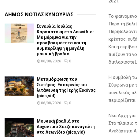
2021.
ΔΗΜΟΣ ΝΟΤΙΑΣ ΚΥΝΟΥΡΙΑΣ
Το φαινόμενο
Παρά τη βελτ
Συναυλία Ιουλίας
Περιβαλλοντι
Καραπατάκη στο Λεωνίδιο:
Με μέριμνα για την
κρέατος, αυξ
προσβασιμότητα και τη
Και η ακρίβει
συμπερίληψη η μεγάλη
μουσική βραδιά
πιέζουν τα νο
06/08/2026
0
διπλασιαστεί.
Η συμβολή τ
Μεταμόρφωση του
Σύμφωνα με τ
Σωτήρος: Εσπερινός και
λιτάνευση της Ιερής Εικόνας
συνολικός πλ
(pics,vid)
περιορίζεται 
06/08/2026
0
Νέα Αρχή για
Μουσική βραδιά στο
Στο πλαίσιο 
Αρχοντικό Χατζηπαναγιώτη
Ανεξάρτητη Α
στο Λεωνίδιο (pics,vid)