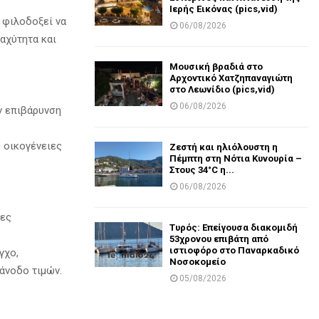
Ιερής Εικόνας (pics,vid)
 φιλοδοξεί να
06/08/2026
αχύτητα και
Μουσική βραδιά στο
Αρχοντικό Χατζηπαναγιώτη
στο Λεωνίδιο (pics,vid)
06/08/2026
ον επιβάρυνση
ς οικογένειες
Ζεστή και ηλιόλουστη η
Πέμπτη στη Νότια Κυνουρία –
Στους 34°C η...
06/08/2026
ίες
Τυρός: Επείγουσα διακομιδή
53χρονου επιβάτη από
ιστιοφόρο στο Παναρκαδικό
γχο,
Νοσοκομείο
 άνοδο τιμών.
05/08/2026