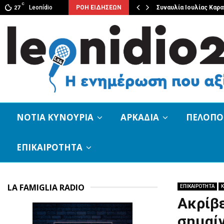
C
Νότιας Κυνουρίας με…
Leonídio
ΡΟΗ ΕΙΔΗΣΕΩΝ
Συναυλία Ιουλίας Καρ
27
ΝΟΤΙΑ ΚΥΝΟΥΡΙΑ
ΑΡΚΑΔΙΑ
ΠΕΛΟΠ
ΕΠΙΚΑΙΡΟΤΗΤΑ
LA FAMIGLIA RADIO
ΕΠΙΚΑΙΡΟΤΗΤΑ
Κ
Ακρίβε
σημαίν