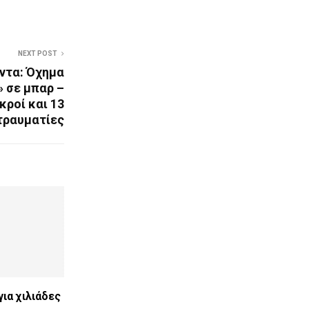
NEXT POST
ντα: Όχημα
 σε μπαρ –
κροί και 13
τραυματίες
ια χιλιάδες