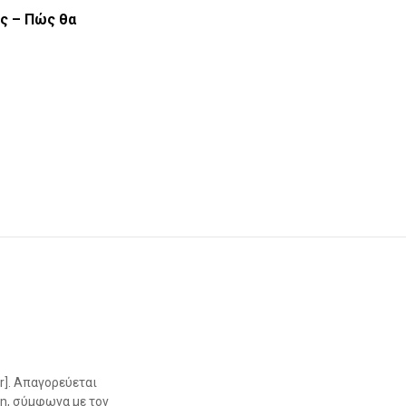
ς – Πώς θα
r]. Απαγορεύεται
η, σύμφωνα με τον