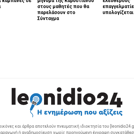
ι καμπάνες σε
μήνυμα της Καρυστιανού
ελεύθερους
α
στους μαθητές που θα
επαγγελματίε
παρελάσουν στο
υπολογίζεται
Σύνταγμα
 εικόνες και άρθρα αποτελούν πνευματική ιδιοκτησία του [leonidio24.g
αραγωγή ή αναδημοσίευση χωρίς προηγούμενη έγγραφη συγκατάθεσ