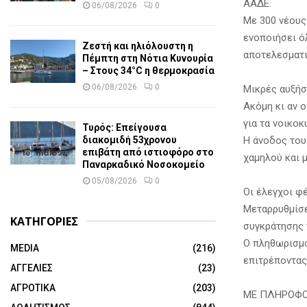
ΑΑΔΕ.
06/08/2026
0
Με 300 νέους
ενοποιήσει ό
Ζεστή και ηλιόλουστη η
αποτελεσματι
Πέμπτη στη Νότια Κυνουρία
– Στους 34°C η θερμοκρασία
06/08/2026
0
Μικρές αυξήσ
Ακόμη κι αν ο
για τα νοικοκ
Τυρός: Επείγουσα
Η άνοδος του
διακομιδή 53χρονου
επιβάτη από ιστιοφόρο στο
χαμηλού και 
Παναρκαδικό Νοσοκομείο
05/08/2026
0
Οι έλεγχοι φ
Μεταρρυθμίσε
ΚΑΤΗΓΟΡΙΕΣ
συγκράτησης 
Ο πληθωρισμό
MEDIA
(216)
επιτρέποντας
ΑΓΓΕΛΙΕΣ
(23)
ΑΓΡΟΤΙΚΑ
(203)
ΜΕ ΠΛΗΡΟΦΟ