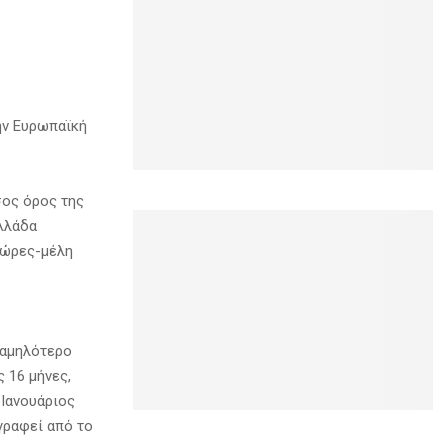
ην Ευρωπαϊκή
σος όρος της
Ελλάδα
 χώρες-μέλη
 χαμηλότερο
 16 μήνες,
 Ιανουάριος
γραφεί από το