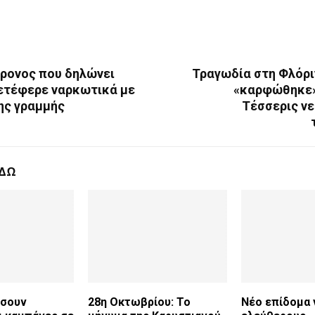
χρονος που δηλώνει
Τραγωδία στη Φλόρι
ετέφερε ναρκωτικά με
«καρφώθηκε»
ης γραμμής
Τέσσερις νε
ΕΔΩ
ήσουν
28η Οκτωβρίου: Το
Νέο επίδομα γ