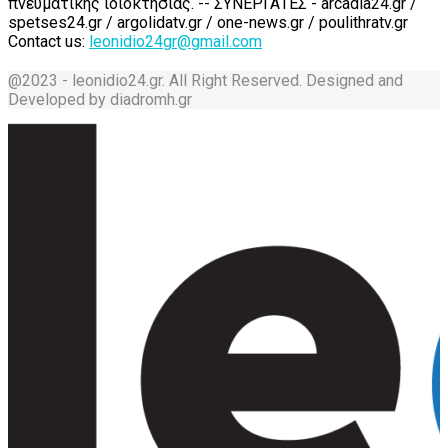
πνευματικής ιδιοκτησίας. -- ΣΥΝΕΡΓΑΤΕΣ - arcadia24.gr /
spetses24.gr / argolidatv.gr / one-news.gr / poulithratv.gr
Contact us:
leonidio24gr@gmail.com
@2023 - leonidio24.gr. All Right Reserved. Designed and
Developed by diadromh.gr