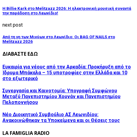
Η Billie Kark στο Melitzazz 2026: Η ηλεκτρονική μουσική συναντά
την παράδοση στο Λεωνίδιο!
next post
Από τη γη των Μινύων στο Λεωνίδιο: Οι BAG OF NAILS στο
Melitzazz 2026
ΔΙΑΒΑΣΤΕ ΕΔΩ
Ευκαιρία για νέους από την Αρκαδία: Προκήρυξη από το
Ίδρυμα Μπάκαλα – 15 υποτροφίες στην Ελλάδα και 10
στο εξωτερικό
Συνεργασία και Καινοτομία: Υπογραφή Συμφώνου
Μεταξύ Πανεπιστημίου Χουνάν και Πανεπιστημίου
Πελοποννήσου
Νέο Διοικητικό Συμβούλιο ΑΣ Λεωνιδίου:
Ανακοινώθηκαν τα Υποκείμενα και οι Θέσεις τους
LA FAMIGLIA RADIO