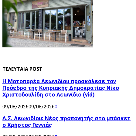
ΤΕΛΕΥΤΑΙΑ POST
Η Μοτοπαρέα Λεωνιδίου προσκάλεσε τον
Πρόεδρο της Κυπριακής Δημοκρατίας Νίκο
Χριστοδουλίδη στο Λεωνίδιο (vid)
09/08/2026
09/08/2026
0
Α.Σ. Λεωνιδίου: Νέος προπονητής στο μπάσκετ
ο Χρήστος Γεννιάς