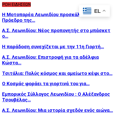
ΡΟΗ ΕΙΔΗΣΕΩΝ
EL
Η Μοτοπαρέα Λεωνιδίου προσκάλεσε τον
Πρόεδρο της…
Α.Σ. Λεωνιδίου: Νέος προπονητής στο μπάσκετ
ο…
Η παράδοση συνεχίζεται με την 11η Γιορτή…
Α.Σ. Λεωνιδίου: Επιστροφή για τα αδέλφια
Κώστα…
Τσιτάλια: Πολύς κόσμος και αμείωτο κέφι στο…
Ο Κοσμάς φοράει τα γιορτινά του για…
Εμπορικός Σύλλογος Λεωνιδίου : Ο Αλέξανδρος
Τσουβέλας…
Α.Σ. Λεωνιδίου: Μια ιστορία σχεδόν ενός αιώνα…