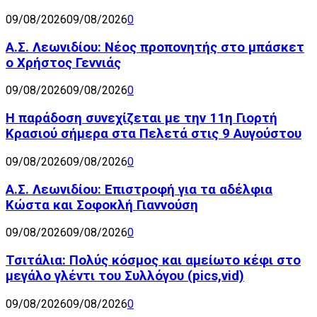
09/08/2026
09/08/2026
0
Α.Σ. Λεωνιδίου: Νέος προπονητής στο μπάσκετ
ο Χρήστος Γεννιάς
09/08/2026
09/08/2026
0
Η παράδοση συνεχίζεται με την 11η Γιορτή
Κρασιού σήμερα στα Πελετά στις 9 Αυγούστου
09/08/2026
09/08/2026
0
Α.Σ. Λεωνιδίου: Επιστροφή για τα αδέλφια
Κώστα και Σοφοκλή Γιαννούση
09/08/2026
09/08/2026
0
Τσιτάλια: Πολύς κόσμος και αμείωτο κέφι στο
μεγάλο γλέντι του Συλλόγου (pics,vid)
09/08/2026
09/08/2026
0