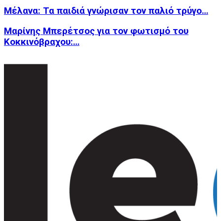
Μέλανα: Τα παιδιά γνώρισαν τον παλιό τρύγο…
Μαρίνης Μπερέτσος για τον φωτισμό του
Κοκκινόβραχου:…