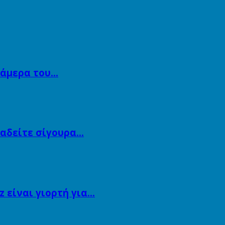
κάμερα του…
αναδείτε σίγουρα…
 είναι γιορτή για…