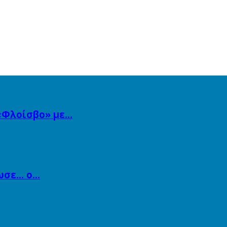
 «Φλοίσβο» με…
ίωσε… ο…