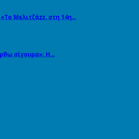
 «Το Μελιτζάzz, στη 14η…
άρθω σίγουρα»: Η…