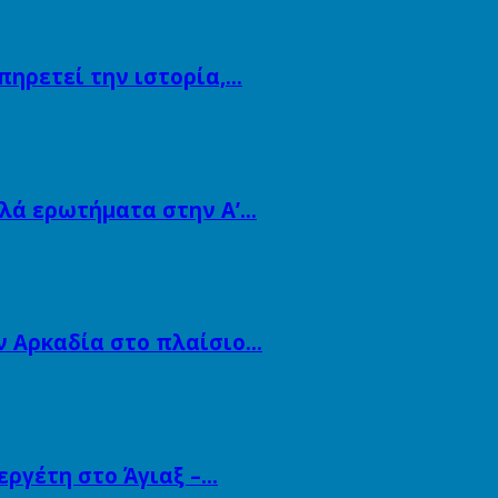
πηρετεί την ιστορία,…
λλά ερωτήματα στην Α’…
ν Αρκαδία στο πλαίσιο…
εργέτη στο Άγιαξ –…