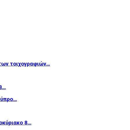
των τοιχογραφιών…
8…
Κύπρο…
οκύριακο 8…