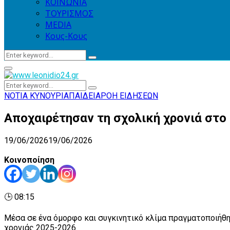
ΚΟΙΝΩΝΙΑ
ΤΟΥΡΙΣΜΟΣ
MEDIA
Κους-Κους
Search
Search
for:
Primary
Menu
Search
Search
for:
ΝΟΤΙΑ ΚΥΝΟΥΡΙΑ
ΠΑΙΔΕΙΑ
ΡΟΗ ΕΙΔΗΣΕΩΝ
Αποχαιρέτησαν τη σχολική χρονιά στο 
19/06/2026
19/06/2026
Κοινοποίηση
🕒 08:15
Μέσα σε ένα όμορφο και συγκινητικό κλίμα πραγματοποιήθη
χρονιάς 2025-2026.