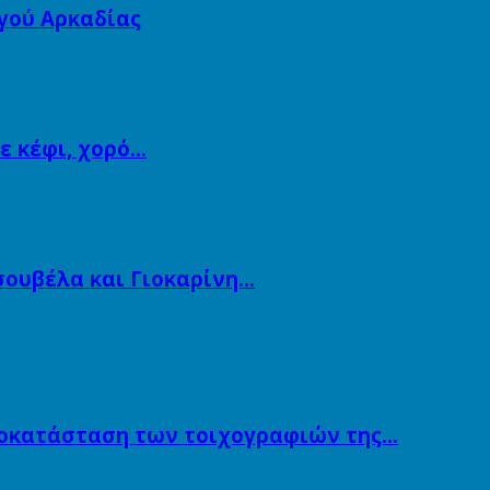
γού Αρκαδίας
ε κέφι, χορό…
Τσουβέλα και Γιοκαρίνη…
ποκατάσταση των τοιχογραφιών της…