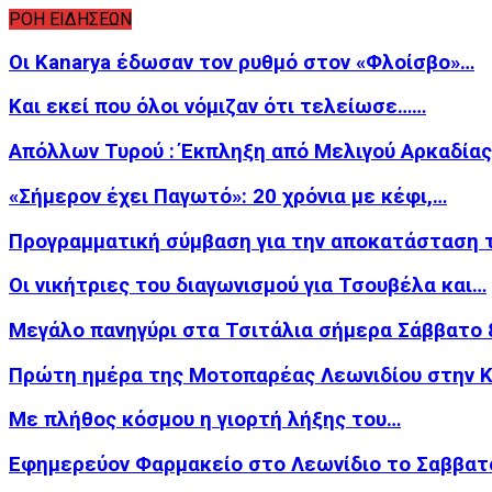
ΡΟΗ ΕΙΔΗΣΕΩΝ
Οι Kanarya έδωσαν τον ρυθμό στον «Φλοίσβο»…
Και εκεί που όλοι νόμιζαν ότι τελείωσε……
Απόλλων Τυρού : Έκπληξη από Μελιγού Αρκαδίας
«Σήμερον έχει Παγωτό»: 20 χρόνια με κέφι,…
Προγραμματική σύμβαση για την αποκατάσταση 
Οι νικήτριες του διαγωνισμού για Τσουβέλα και…
Μεγάλο πανηγύρι στα Τσιτάλια σήμερα Σάββατο 
Πρώτη ημέρα της Μοτοπαρέας Λεωνιδίου στην 
Με πλήθος κόσμου η γιορτή λήξης του…
Εφημερεύον Φαρμακείο στο Λεωνίδιο το Σαββατ