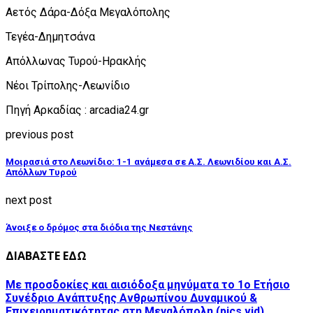
Αετός Δάρα-Δόξα Μεγαλόπολης
Τεγέα-Δημητσάνα
Απόλλωνας Τυρού-Ηρακλής
Νέοι Τρίπολης-Λεωνίδιο
Πηγή Αρκαδίας : arcadia24.gr
previous post
Μοιρασιά στο Λεωνίδιο: 1-1 ανάμεσα σε Α.Σ. Λεωνιδίου και Α.Σ.
Απόλλων Τυρού
next post
Άνοιξε ο δρόμος στα διόδια της Νεστάνης
ΔΙΑΒΑΣΤΕ ΕΔΩ
Με προσδοκίες και αισιόδοξα μηνύματα το 1ο Ετήσιο
Συνέδριο Ανάπτυξης Ανθρωπίνου Δυναμικού &
Επιχειρηματικότητας στη Μεγαλόπολη (pics,vid)