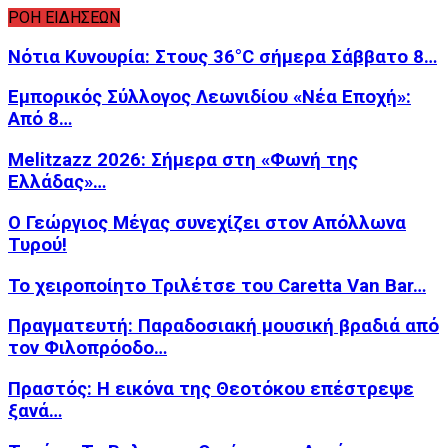
ΡΟΗ ΕΙΔΗΣΕΩΝ
Νότια Κυνουρία: Στους 36°C σήμερα Σάββατο 8…
Εμπορικός Σύλλογος Λεωνιδίου «Νέα Εποχή»:
Από 8…
Melitzazz 2026: Σήμερα στη «Φωνή της
Ελλάδας»…
Ο Γεώργιος Μέγας συνεχίζει στον Απόλλωνα
Τυρού!
Το χειροποίητο Τριλέτσε του Caretta Van Bar…
Πραγματευτή: Παραδοσιακή μουσική βραδιά από
τον Φιλοπρόοδο…
Πραστός: Η εικόνα της Θεοτόκου επέστρεψε
ξανά…