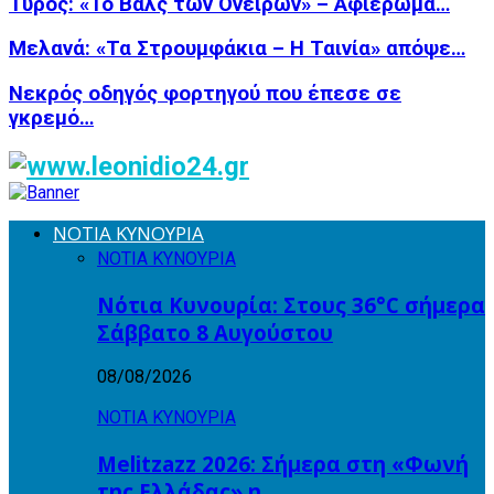
Τυρός: «Το Βαλς των Ονείρων» – Αφιέρωμα…
Μελανά: «Τα Στρουμφάκια – Η Ταινία» απόψε…
Νεκρός οδηγός φορτηγού που έπεσε σε
γκρεμό…
ΝΟΤΙΑ ΚΥΝΟΥΡΙΑ
ΝΟΤΙΑ ΚΥΝΟΥΡΙΑ
Νότια Κυνουρία: Στους 36°C σήμερα
Σάββατο 8 Αυγούστου
08/08/2026
ΝΟΤΙΑ ΚΥΝΟΥΡΙΑ
Melitzazz 2026: Σήμερα στη «Φωνή
της Ελλάδας» η…