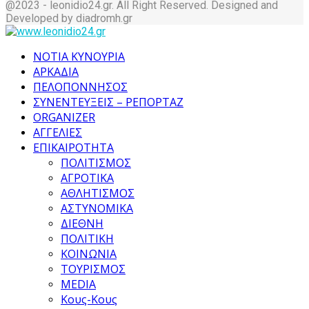
@2023 - leonidio24.gr. All Right Reserved. Designed and
Developed by diadromh.gr
Facebook
Twitter
Instagram
Pinterest
Tumblr
Youtube
ΝΟΤΙΑ ΚΥΝΟΥΡΙΑ
ΑΡΚΑΔΙΑ
ΠΕΛΟΠΟΝΝΗΣΟΣ
ΣΥΝΕΝΤΕΥΞΕΙΣ – ΡΕΠΟΡΤΑΖ
ORGANIZER
ΑΓΓΕΛΙΕΣ
ΕΠΙΚΑΙΡΟΤΗΤΑ
ΠΟΛΙΤΙΣΜΟΣ
ΑΓΡΟΤΙΚΑ
ΑΘΛΗΤΙΣΜΟΣ
ΑΣΤΥΝΟΜΙΚΑ
ΔΙΕΘΝΗ
ΠΟΛΙΤΙΚΗ
ΚΟΙΝΩΝΙΑ
ΤΟΥΡΙΣΜΟΣ
MEDIA
Κους-Κους