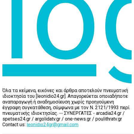
Όλα τα κείμενα, εικόνες και άρθρα αποτελούν πνευματική
ιδιοκτησία του [leonidio24.gr]. Απαγορεύεται οποιαδήποτε
αναπαραγωγή ή αναδημοσίευση χωρίς προηγούμενη
έγγραφη συγκατάθεση, σύμφωνα με τον Ν. 2121/1993 περί
πνευματικής ιδιοκτησίας. -- ΣΥΝΕΡΓΑΤΕΣ - arcadia24.gr /
spetses24.gr / argolidatv.gr / one-news.gr / poulithratv.gr
Contact us:
leonidio24gr@gmail.com