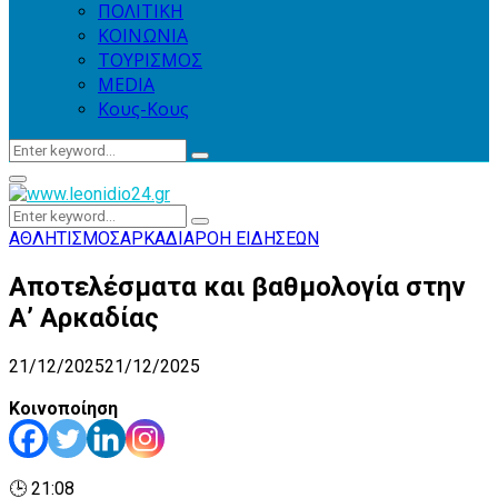
ΠΟΛΙΤΙΚΗ
ΚΟΙΝΩΝΙΑ
ΤΟΥΡΙΣΜΟΣ
MEDIA
Κους-Κους
Search
Search
for:
Primary
Menu
Search
Search
for:
ΑΘΛΗΤΙΣΜΟΣ
ΑΡΚΑΔΙΑ
ΡΟΗ ΕΙΔΗΣΕΩΝ
Αποτελέσματα και βαθμολογία στην
Α’ Αρκαδίας
21/12/2025
21/12/2025
Κοινοποίηση
🕒 21:08