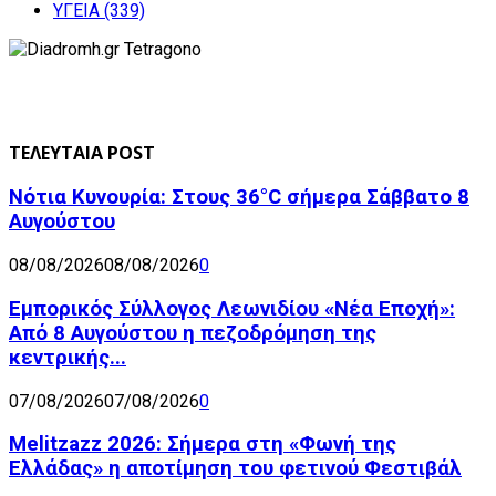
ΥΓΕΙΑ
(339)
ΤΕΛΕΥΤΑΙΑ POST
Νότια Κυνουρία: Στους 36°C σήμερα Σάββατο 8
Αυγούστου
08/08/2026
08/08/2026
0
Εμπορικός Σύλλογος Λεωνιδίου «Νέα Εποχή»:
Από 8 Αυγούστου η πεζοδρόμηση της
κεντρικής...
07/08/2026
07/08/2026
0
Melitzazz 2026: Σήμερα στη «Φωνή της
Ελλάδας» η αποτίμηση του φετινού Φεστιβάλ