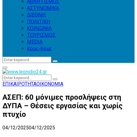
ΑΘΛΗΤΙΣΜΟΣ
ΑΣΤΥΝΟΜΙΚΑ
ΔΙΕΘΝΗ
ΠΟΛΙΤΙΚΗ
ΚΟΙΝΩΝΙΑ
ΤΟΥΡΙΣΜΟΣ
MEDIA
Κους-Κους
Search
Search
for:
Primary
Menu
Search
Search
for:
ΕΠΙΚΑΙΡΟΤΗΤΑ
ΟΙΚΟΝΟΜΙΑ
ΑΣΕΠ: 60 μόνιμες προσλήψεις στη
ΔΥΠΑ – Θέσεις εργασίας και χωρίς
πτυχίο
04/12/2025
04/12/2025