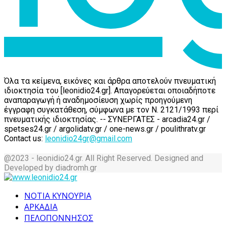
Όλα τα κείμενα, εικόνες και άρθρα αποτελούν πνευματική
ιδιοκτησία του [leonidio24.gr]. Απαγορεύεται οποιαδήποτε
αναπαραγωγή ή αναδημοσίευση χωρίς προηγούμενη
έγγραφη συγκατάθεση, σύμφωνα με τον Ν. 2121/1993 περί
πνευματικής ιδιοκτησίας. -- ΣΥΝΕΡΓΑΤΕΣ - arcadia24.gr /
spetses24.gr / argolidatv.gr / one-news.gr / poulithratv.gr
Contact us:
leonidio24gr@gmail.com
@2023 - leonidio24.gr. All Right Reserved. Designed and
Developed by diadromh.gr
Facebook
Twitter
Instagram
Pinterest
Tumblr
Youtube
ΝΟΤΙΑ ΚΥΝΟΥΡΙΑ
ΑΡΚΑΔΙΑ
ΠΕΛΟΠΟΝΝΗΣΟΣ