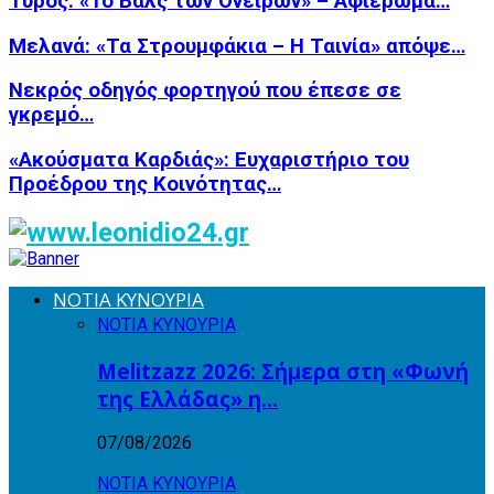
Τυρός: «Το Βαλς των Ονείρων» – Αφιέρωμα…
Μελανά: «Τα Στρουμφάκια – Η Ταινία» απόψε…
Νεκρός οδηγός φορτηγού που έπεσε σε
γκρεμό…
«Ακούσματα Καρδιάς»: Ευχαριστήριο του
Προέδρου της Κοινότητας…
ΝΟΤΙΑ ΚΥΝΟΥΡΙΑ
ΝΟΤΙΑ ΚΥΝΟΥΡΙΑ
Melitzazz 2026: Σήμερα στη «Φωνή
της Ελλάδας» η…
07/08/2026
ΝΟΤΙΑ ΚΥΝΟΥΡΙΑ