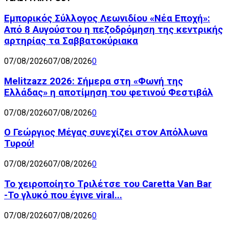
Εμπορικός Σύλλογος Λεωνιδίου «Νέα Εποχή»:
Από 8 Αυγούστου η πεζοδρόμηση της κεντρικής
αρτηρίας τα Σαββατοκύριακα
07/08/2026
07/08/2026
0
Melitzazz 2026: Σήμερα στη «Φωνή της
Ελλάδας» η αποτίμηση του φετινού Φεστιβάλ
07/08/2026
07/08/2026
0
Ο Γεώργιος Μέγας συνεχίζει στον Απόλλωνα
Τυρού!
07/08/2026
07/08/2026
0
Το χειροποίητο Τριλέτσε του Caretta Van Bar
-Το γλυκό που έγινε viral...
07/08/2026
07/08/2026
0