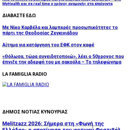
MyHealth και σε real time ο χρόνος αναμονής στα επείγοντα
ΔΙΑΒΑΣΤΕ ΕΔΩ
Με Νίκο Καρβέλα και λαμπερές προσωπικότητες το
πάρτι της Θεοδοσίας Ζεγκινιάδου
Αίτημα για κατάργηση του ΕΦΚ στον καφέ
«Θόλωσα, τώρα συνειδητοποιώ», λέει ο 50χρονος που
έπνιξε την αδερφή του με σακούλα – Το τηλεφώνημα
LA FAMIGLIA RADIO
ΔΗΜΟΣ ΝΟΤΙΑΣ ΚΥΝΟΥΡΙΑΣ
Melitzazz 2026: Σήμερα στη «Φωνή της
Ελλάδας» η αποτίμηση του φετινού Φεστιβάλ