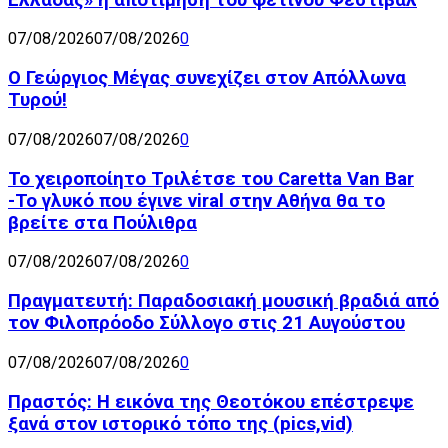
07/08/2026
07/08/2026
0
Ο Γεώργιος Μέγας συνεχίζει στον Απόλλωνα
Τυρού!
07/08/2026
07/08/2026
0
Το χειροποίητο Τριλέτσε του Caretta Van Bar
-Το γλυκό που έγινε viral στην Αθήνα θα το
βρείτε στα Πούλιθρα
07/08/2026
07/08/2026
0
Πραγματευτή: Παραδοσιακή μουσική βραδιά από
τον Φιλοπρόοδο Σύλλογο στις 21 Αυγούστου
07/08/2026
07/08/2026
0
Πραστός: Η εικόνα της Θεοτόκου επέστρεψε
ξανά στον ιστορικό τόπο της (pics,vid)