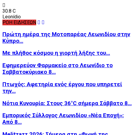
30.8
C
Leonídio
ΡΟΗ ΕΙΔΗΣΕΩΝ
Πρώτη ημέρα της Μοτοπαρέας Λεωνιδίου στην
Κύπρο…
Με πλήθος κόσμου η γιορτή λήξης του…
Εφημερεύον Φαρμακείο στο Λεωνίδιο το
Σαββατοκύριακο 8…
Πτωχός: Αφετηρία ενός έργου που υπηρετεί
την…
Νότια Κυνουρία: Στους 36°C σήμερα Σάββατο 8…
Εμπορικός Σύλλογος Λεωνιδίου «Νέα Εποχή»:
Από 8…
Melitzazz 2026: Σήμερα στη «Φωνή της