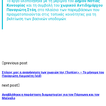
Το έργο υλοποιήθηκε με τη μέριμνα του
Δήμου Νότιας
Κυνουρίας
και τη συμβολή του
χωρικού Αντιδημάρχου
Παναγιώτη Στόη
, στο πλαίσιο των παρεμβάσεων που
πραγματοποιούνται στις τοπικές κοινότητες για τη
βελτίωση των βασικών υποδομών.
previous post
Στόχος μας η αναγέννηση των χωριών της Γλυπίας» – Το μήνυμα του
Παναγιώτη Λειμονίτη (vid)
next post
Αναβλήθηκε η παράσταση διαμαρτυρίας για τον Πάρνωνα και τον
Μαίναλο