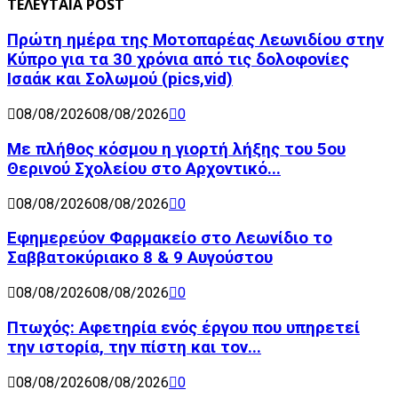
ΤΕΛΕΥΤΑΙΑ POST
Πρώτη ημέρα της Μοτοπαρέας Λεωνιδίου στην
Κύπρο για τα 30 χρόνια από τις δολοφονίες
Ισαάκ και Σολωμού (pics,vid)
08/08/2026
08/08/2026
0
Με πλήθος κόσμου η γιορτή λήξης του 5ου
Θερινού Σχολείου στο Αρχοντικό...
08/08/2026
08/08/2026
0
Εφημερεύον Φαρμακείο στο Λεωνίδιο το
Σαββατοκύριακο 8 & 9 Αυγούστου
08/08/2026
08/08/2026
0
Πτωχός: Αφετηρία ενός έργου που υπηρετεί
την ιστορία, την πίστη και τον...
08/08/2026
08/08/2026
0