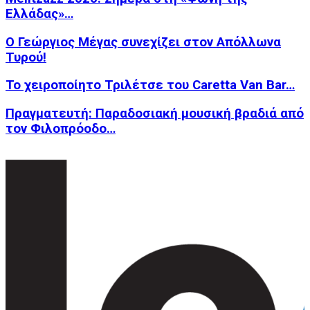
Ελλάδας»…
Ο Γεώργιος Μέγας συνεχίζει στον Απόλλωνα
Τυρού!
Το χειροποίητο Τριλέτσε του Caretta Van Bar…
Πραγματευτή: Παραδοσιακή μουσική βραδιά από
τον Φιλοπρόοδο…