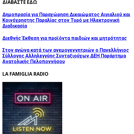
ΔΙΑΒΑΣΤΕ ΕΔΩ
Δημοπρασία για Παραχώρηση Δικαιώματος Αιγιαλιού και
Κοινόχρηστης Παραλίας στον Τυρό με Ηλεκτρονική
Διαδικασία
Διεθνής Έκθεση για προϊόντα παιδιών και μητρότητας
Στον αγώνα κατά των ανεμογεννητριών ο Πανελλήνιος
Σύλλογος Αλληλεγγύης Συνταξιούχων ΔΕΗ Παράρτημα
Ανατολικής Πελοποννήσου
LA FAMIGLIA RADIO