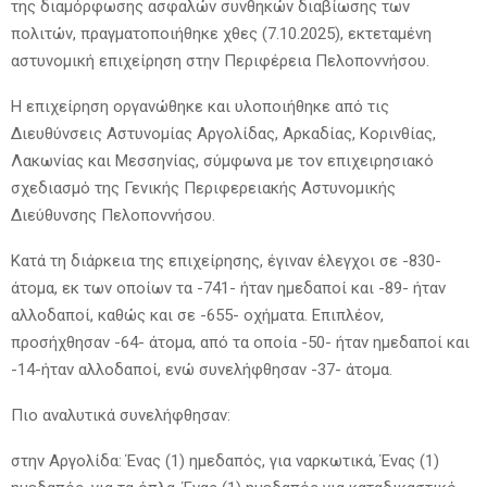
της διαμόρφωσης ασφαλών συνθηκών διαβίωσης των
πολιτών, πραγματοποιήθηκε χθες (7.10.2025), εκτεταμένη
αστυνομική επιχείρηση στην Περιφέρεια Πελοποννήσου.
Η επιχείρηση οργανώθηκε και υλοποιήθηκε από τις
Διευθύνσεις Αστυνομίας Αργολίδας, Αρκαδίας, Κορινθίας,
Λακωνίας και Μεσσηνίας, σύμφωνα με τον επιχειρησιακό
σχεδιασμό της Γενικής Περιφερειακής Αστυνομικής
Διεύθυνσης Πελοποννήσου.
Κατά τη διάρκεια της επιχείρησης, έγιναν έλεγχοι σε -830-
άτομα, εκ των οποίων τα -741- ήταν ημεδαποί και -89- ήταν
αλλοδαποί, καθώς και σε -655- οχήματα. Επιπλέον,
προσήχθησαν -64- άτομα, από τα οποία -50- ήταν ημεδαποί και
-14-ήταν αλλοδαποί, ενώ συνελήφθησαν -37- άτομα.
Πιο αναλυτικά συνελήφθησαν:
στην Αργολίδα: Ένας (1) ημεδαπός, για ναρκωτικά, Ένας (1)