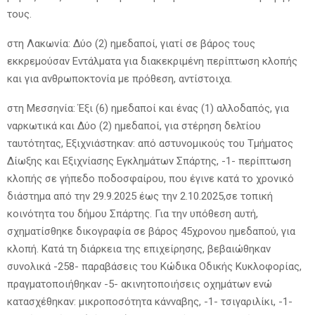
τους.
στη Λακωνία: Δύο (2) ημεδαποί, γιατί σε βάρος τους
εκκρεμούσαν Εντάλματα για διακεκριμένη περίπτωση κλοπής
και για ανθρωποκτονία με πρόθεση, αντίστοιχα.
στη Μεσσηνία: Έξι (6) ημεδαποί και ένας (1) αλλοδαπός, για
ναρκωτικά και Δύο (2) ημεδαποί, για στέρηση δελτίου
ταυτότητας, Εξιχνιάστηκαν: από αστυνομικούς του Τμήματος
Δίωξης και Εξιχνίασης Εγκλημάτων Σπάρτης, -1- περίπτωση
κλοπής σε γήπεδο ποδοσφαίρου, που έγινε κατά το χρονικό
διάστημα από την 29.9.2025 έως την 2.10.2025,σε τοπική
κοινότητα του δήμου Σπάρτης. Για την υπόθεση αυτή,
σχηματίσθηκε δικογραφία σε βάρος 45χρονου ημεδαπού, για
κλοπή. Κατά τη διάρκεια της επιχείρησης, βεβαιώθηκαν
συνολικά -258- παραβάσεις του Κώδικα Οδικής Κυκλοφορίας,
πραγματοποιήθηκαν -5- ακινητοποιήσεις οχημάτων ενώ
κατασχέθηκαν: μικροποσότητα κάνναβης, -1- τσιγαριλίκι, -1-