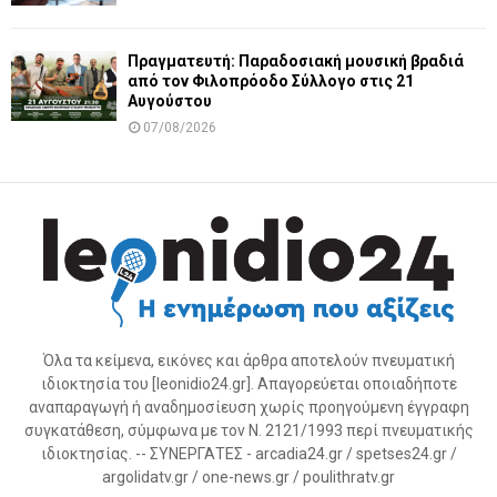
Πραγματευτή: Παραδοσιακή μουσική βραδιά
από τον Φιλοπρόοδο Σύλλογο στις 21
Αυγούστου
07/08/2026
Όλα τα κείμενα, εικόνες και άρθρα αποτελούν πνευματική
ιδιοκτησία του [leonidio24.gr]. Απαγορεύεται οποιαδήποτε
αναπαραγωγή ή αναδημοσίευση χωρίς προηγούμενη έγγραφη
συγκατάθεση, σύμφωνα με τον Ν. 2121/1993 περί πνευματικής
ιδιοκτησίας. -- ΣΥΝΕΡΓΑΤΕΣ - arcadia24.gr / spetses24.gr /
argolidatv.gr / one-news.gr / poulithratv.gr