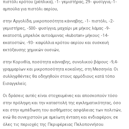
πιστόλι κρότου (ρέπλικα), -1- γεμιστήρας, 29- φυσίγγια,-1-
αμπούλα για πιστόλι αερίου,
στην Αργολίδα, μικροποσότητα κάνναβης, -1- πιστόλι, -2-
γεμιστήρες, -500- φυσίγγια, μαχαίρι με μήκος λάμας -9-
εκατοστά, μπρελόκ αυτοάμυνας «kubotan» μήκους -14-
εκατοστών, -93- καψύλλια κρότου αερίου και συσκευή
εκτόξευσης χημικών ουσιών,
στην Κορινθία, ποσότητα κάνναβης, συνολικού βάρους -9,4-
γραμμαρίων και μικροποσότητα κοκαΐνης, στη Μεσσηνία. Οι
συλληφθέντες θα οδηγηθούν στους αρμόδιους κατά τόπο
Εισαγγελείς.
Οι δράσεις αυτές είναι στοχευμένες και αποσκοπούν τόσο
στην πρόληψη και την καταστολή της εγκληματικότητας, όσο
και στην εμπέδωση του αισθήματος ασφάλειας των πολιτών,
ενώ θα συνεχιστούν με αμείωτη ένταση και ενδιαφέρον, σε
όλες τις περιοχές της Περιφέρειας Πελοποννήσου.