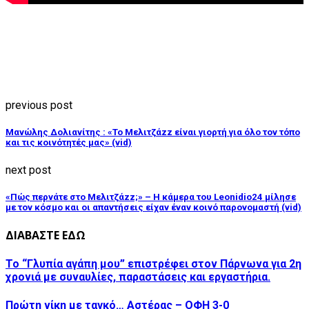
previous post
Μανώλης Δολιανίτης : «Το Μελιτζάzz είναι γιορτή για όλο τον τόπο
και τις κοινότητές μας» (vid)
next post
«Πώς περνάτε στο Μελιτζάzz;» – Η κάμερα του Leonidio24 μίλησε
με τον κόσμο και οι απαντήσεις είχαν έναν κοινό παρονομαστή (vid)
ΔΙΑΒΑΣΤΕ ΕΔΩ
Το “Γλυπία αγάπη μου” επιστρέφει στον Πάρνωνα για 2η
χρονιά με συναυλίες, παραστάσεις και εργαστήρια.
Πρώτη νίκη με ταγκό… Αστέρας – ΟΦΗ 3-0