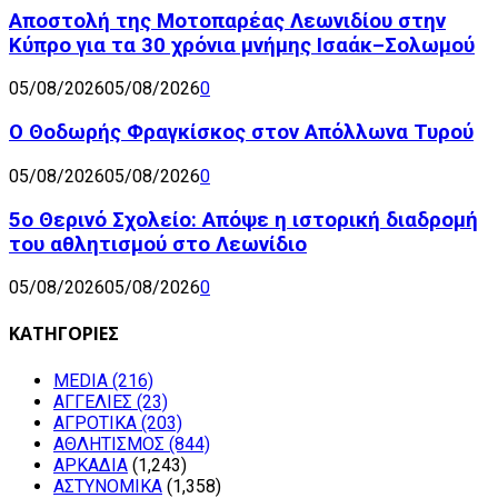
Αποστολή της Μοτοπαρέας Λεωνιδίου στην
Κύπρο για τα 30 χρόνια μνήμης Ισαάκ–Σολωμού
05/08/2026
05/08/2026
0
Ο Θοδωρής Φραγκίσκος στον Απόλλωνα Τυρού
05/08/2026
05/08/2026
0
5ο Θερινό Σχολείο: Απόψε η ιστορική διαδρομή
του αθλητισμού στο Λεωνίδιο
05/08/2026
05/08/2026
0
ΚΑΤΗΓΟΡΙΕΣ
MEDIA
(216)
ΑΓΓΕΛΙΕΣ
(23)
ΑΓΡΟΤΙΚΑ
(203)
ΑΘΛΗΤΙΣΜΟΣ
(844)
ΑΡΚΑΔΙΑ
(1,243)
ΑΣΤΥΝΟΜΙΚΑ
(1,358)