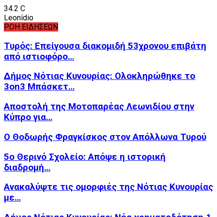
34.2
C
Leonídio
ΡΟΗ ΕΙΔΗΣΕΩΝ
Τυρός: Επείγουσα διακομιδή 53χρονου επιβάτη
από ιστιοφόρο…
Δήμος Νότιας Κυνουρίας: Ολοκληρώθηκε το
3on3 Μπάσκετ…
Αποστολή της Μοτοπαρέας Λεωνιδίου στην
Κύπρο για…
Ο Θοδωρής Φραγκίσκος στον Απόλλωνα Τυρού
5ο Θερινό Σχολείο: Απόψε η ιστορική
διαδρομή…
Ανακαλύψτε τις ομορφιές της Νότιας Κυνουρίας
με…