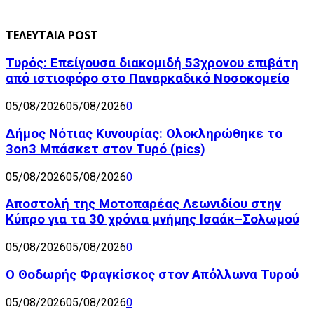
ΤΕΛΕΥΤΑΙΑ POST
Τυρός: Επείγουσα διακομιδή 53χρονου επιβάτη
από ιστιοφόρο στο Παναρκαδικό Νοσοκομείο
05/08/2026
05/08/2026
0
Δήμος Νότιας Κυνουρίας: Ολοκληρώθηκε το
3on3 Μπάσκετ στον Τυρό (pics)
05/08/2026
05/08/2026
0
Αποστολή της Μοτοπαρέας Λεωνιδίου στην
Κύπρο για τα 30 χρόνια μνήμης Ισαάκ–Σολωμού
05/08/2026
05/08/2026
0
Ο Θοδωρής Φραγκίσκος στον Απόλλωνα Τυρού
05/08/2026
05/08/2026
0