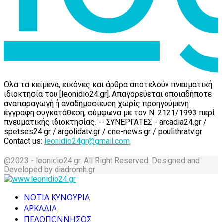
Όλα τα κείμενα, εικόνες και άρθρα αποτελούν πνευματική
ιδιοκτησία του [leonidio24.gr]. Απαγορεύεται οποιαδήποτε
αναπαραγωγή ή αναδημοσίευση χωρίς προηγούμενη
έγγραφη συγκατάθεση, σύμφωνα με τον Ν. 2121/1993 περί
πνευματικής ιδιοκτησίας. -- ΣΥΝΕΡΓΑΤΕΣ - arcadia24.gr /
spetses24.gr / argolidatv.gr / one-news.gr / poulithratv.gr
Contact us:
leonidio24gr@gmail.com
@2023 - leonidio24.gr. All Right Reserved. Designed and
Developed by diadromh.gr
Facebook
Twitter
Instagram
Pinterest
Tumblr
Youtube
ΝΟΤΙΑ ΚΥΝΟΥΡΙΑ
ΑΡΚΑΔΙΑ
ΠΕΛΟΠΟΝΝΗΣΟΣ