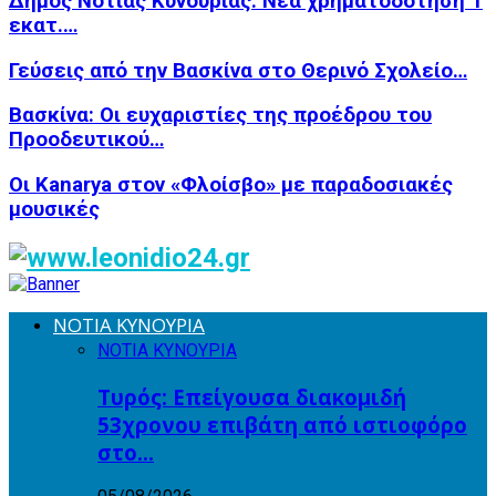
Δήμος Νότιας Κυνουρίας: Νέα χρηματοδότηση 1
εκατ.…
Γεύσεις από την Βασκίνα στο Θερινό Σχολείο…
Βασκίνα: Οι ευχαριστίες της προέδρου του
Προοδευτικού…
Οι Kanarya στον «Φλοίσβο» με παραδοσιακές
μουσικές
ΝΟΤΙΑ ΚΥΝΟΥΡΙΑ
ΝΟΤΙΑ ΚΥΝΟΥΡΙΑ
Τυρός: Επείγουσα διακομιδή
53χρονου επιβάτη από ιστιοφόρο
στο…