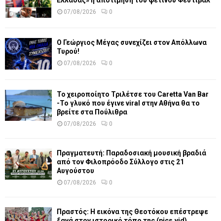
Ελλάδας» η αποτίμηση του φετινού Φεστιβάλ
07/08/2026
0
Ο Γεώργιος Μέγας συνεχίζει στον Απόλλωνα
Τυρού!
07/08/2026
0
Το χειροποίητο Τριλέτσε του Caretta Van Bar
-Το γλυκό που έγινε viral στην Αθήνα θα το
βρείτε στα Πούλιθρα
07/08/2026
0
Πραγματευτή: Παραδοσιακή μουσική βραδιά
από τον Φιλοπρόοδο Σύλλογο στις 21
Αυγούστου
07/08/2026
0
Πραστός: Η εικόνα της Θεοτόκου επέστρεψε
ξανά στον ιστορικό τόπο της (pics,vid)