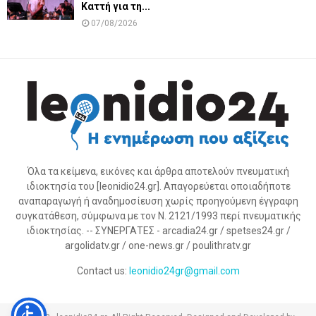
Καττή για τη...
07/08/2026
Όλα τα κείμενα, εικόνες και άρθρα αποτελούν πνευματική
ιδιοκτησία του [leonidio24.gr]. Απαγορεύεται οποιαδήποτε
αναπαραγωγή ή αναδημοσίευση χωρίς προηγούμενη έγγραφη
συγκατάθεση, σύμφωνα με τον Ν. 2121/1993 περί πνευματικής
ιδιοκτησίας. -- ΣΥΝΕΡΓΑΤΕΣ - arcadia24.gr / spetses24.gr /
argolidatv.gr / one-news.gr / poulithratv.gr
Contact us:
leonidio24gr@gmail.com