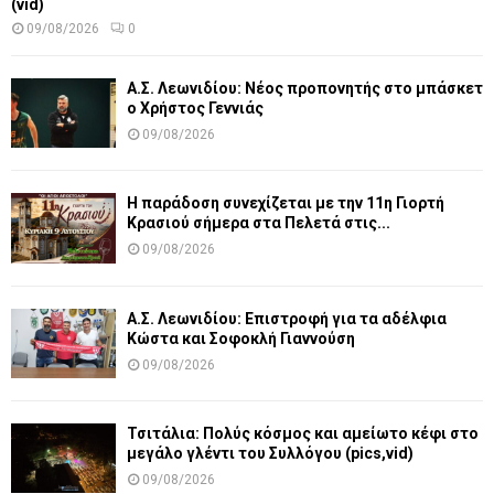
(vid)
09/08/2026
0
Α.Σ. Λεωνιδίου: Νέος προπονητής στο μπάσκετ
ο Χρήστος Γεννιάς
09/08/2026
Η παράδοση συνεχίζεται με την 11η Γιορτή
Κρασιού σήμερα στα Πελετά στις...
09/08/2026
Α.Σ. Λεωνιδίου: Επιστροφή για τα αδέλφια
Κώστα και Σοφοκλή Γιαννούση
09/08/2026
Τσιτάλια: Πολύς κόσμος και αμείωτο κέφι στο
μεγάλο γλέντι του Συλλόγου (pics,vid)
09/08/2026