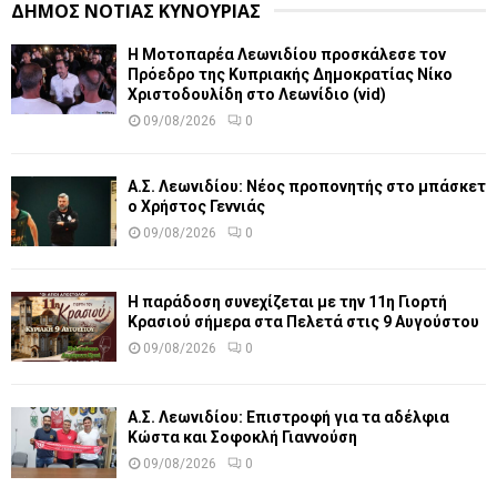
ΔΗΜΟΣ ΝΟΤΙΑΣ ΚΥΝΟΥΡΙΑΣ
Η Μοτοπαρέα Λεωνιδίου προσκάλεσε τον
Πρόεδρο της Κυπριακής Δημοκρατίας Νίκο
Χριστοδουλίδη στο Λεωνίδιο (vid)
09/08/2026
0
Α.Σ. Λεωνιδίου: Νέος προπονητής στο μπάσκετ
ο Χρήστος Γεννιάς
09/08/2026
0
Η παράδοση συνεχίζεται με την 11η Γιορτή
Κρασιού σήμερα στα Πελετά στις 9 Αυγούστου
09/08/2026
0
Α.Σ. Λεωνιδίου: Επιστροφή για τα αδέλφια
Κώστα και Σοφοκλή Γιαννούση
09/08/2026
0