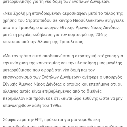
μεταρρύθμισης για τη νέα δομή των Ενόπλων Δυνάμεων.
«Νέα Σχολή μη επανδρωμένων αεροσκαφών μετά το τέλος της
χρήσης του Στρατοπέδου σε κέντρο Νεοσύλλεκτων» εξήγγειλε
από την Τρίπολη, ο υπουργός Εθνικής Άμυνας Νίκος Δένδιας,
μετά τη μεγάλη εκδήλωση για τον εορτασμό της 204ης
επετείου από την Άλωση της Τριπολιτσάς.
«Με τον τρόπο αυτό αποδεικνύεται η στρατηγική στόχευση για
την ενίσχυση της καινοτομίας και την υλοποίηση μιας μεγάλης
μεταρρύθμισης που αφορά στη νέα δομή και τον
εκσυγχρονισμό των Ενόπλων Δυνάμεων» ανέφερε ο υπουργός
Εθνικής Άμυνας Νίκος Δένδιας ο οποίος και επεσήμανε ότι οι
αλλαγές αυτές είναι επιβεβλημένες από το διεθνές
περιβάλλον και πρόσθεσε ότι «είναι ώρα ευθύνης ώστε να μην
επαναληφθούν λάθη του 1996».
Σύμφωνα με την ΕΡΤ, πρόκειται για μία νομοθετική
πρωτοβουλία της κυβέρνησης με την εισαγωγή προς συζήτηση