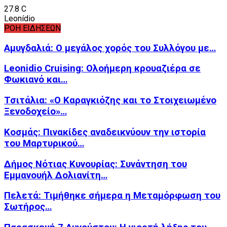
27.8
C
Leonídio
ΡΟΗ ΕΙΔΗΣΕΩΝ
Αμυγδαλιά: Ο μεγάλος χορός του Συλλόγου με…
Leonidio Cruising: Ολοήμερη κρουαζιέρα σε
Φωκιανό και…
Τσιτάλια: «Ο Καραγκιόζης και το Στοιχειωμένο
Ξενοδοχείο»…
Κοσμάς: Πινακίδες αναδεικνύουν την ιστορία
του Μαρτυρικού…
Δήμος Νότιας Κυνουρίας: Συνάντηση του
Εμμανουήλ Δολιανίτη…
Πελετά: Τιμήθηκε σήμερα η Μεταμόρφωση του
Σωτήρος…