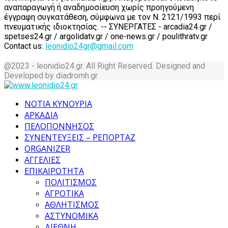
αναπαραγωγή ή αναδημοσίευση χωρίς προηγούμενη
έγγραφη συγκατάθεση, σύμφωνα με τον Ν. 2121/1993 περί
πνευματικής ιδιοκτησίας. -- ΣΥΝΕΡΓΑΤΕΣ - arcadia24.gr /
spetses24.gr / argolidatv.gr / one-news.gr / poulithratv.gr
Contact us:
leonidio24gr@gmail.com
@2023 - leonidio24.gr. All Right Reserved. Designed and
Developed by diadromh.gr
Facebook
Twitter
Instagram
Pinterest
Tumblr
Youtube
ΝΟΤΙΑ ΚΥΝΟΥΡΙΑ
ΑΡΚΑΔΙΑ
ΠΕΛΟΠΟΝΝΗΣΟΣ
ΣΥΝΕΝΤΕΥΞΕΙΣ – ΡΕΠΟΡΤΑΖ
ORGANIZER
ΑΓΓΕΛΙΕΣ
ΕΠΙΚΑΙΡΟΤΗΤΑ
ΠΟΛΙΤΙΣΜΟΣ
ΑΓΡΟΤΙΚΑ
ΑΘΛΗΤΙΣΜΟΣ
ΑΣΤΥΝΟΜΙΚΑ
ΔΙΕΘΝΗ