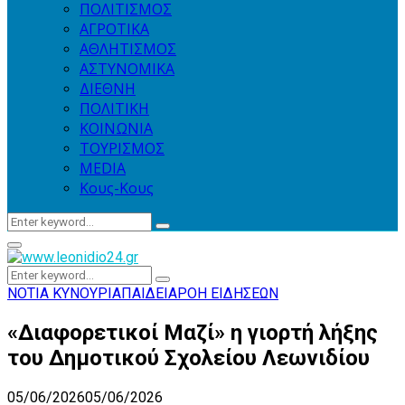
ΠΟΛΙΤΙΣΜΟΣ
ΑΓΡΟΤΙΚΑ
ΑΘΛΗΤΙΣΜΟΣ
ΑΣΤΥΝΟΜΙΚΑ
ΔΙΕΘΝΗ
ΠΟΛΙΤΙΚΗ
ΚΟΙΝΩΝΙΑ
ΤΟΥΡΙΣΜΟΣ
MEDIA
Κους-Κους
Search
Search
for:
Primary
Menu
Search
Search
for:
ΝΟΤΙΑ ΚΥΝΟΥΡΙΑ
ΠΑΙΔΕΙΑ
ΡΟΗ ΕΙΔΗΣΕΩΝ
«Διαφορετικοί Μαζί» η γιορτή λήξης
του Δημοτικού Σχολείου Λεωνιδίου
05/06/2026
05/06/2026