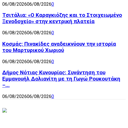
06/08/2026
06/08/2026
0
Τσιτάλια: «Ο Καραγκιόζης και το Στοιχειωμένο
Ξενοδοχείο» στην κεντρική πλατεία
06/08/2026
06/08/2026
0
Κοσμάς: Πινακίδες αναδεικνύουν την ιστορία
του Μαρτυρικού Χωριού
06/08/2026
06/08/2026
0
Δήμος Νότιας Κυνουρίας: Συνάντηση του
Εμμανουήλ Δολιανίτη με τη Γωγώ Ρουκουτάκη
–...
06/08/2026
06/08/2026
0