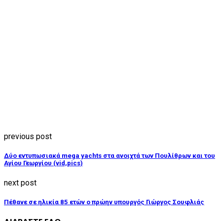
previous post
Δύο εντυπωσιακά mega yachts στα ανοιχτά των Πουλίθρων και του
Αγίου Γεωργίου (vid,pics)
next post
Πέθανε σε ηλικία 85 ετών ο πρώην υπουργός Γιώργος Σουφλιάς