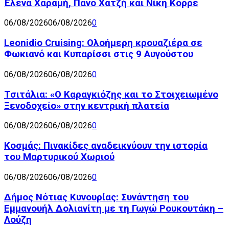
Έλενα Χαραμή, Πάνο Χατζή και Νίκη Κορρέ
06/08/2026
06/08/2026
0
Leonidio Cruising: Ολοήμερη κρουαζιέρα σε
Φωκιανό και Κυπαρίσσι στις 9 Αυγούστου
06/08/2026
06/08/2026
0
Τσιτάλια: «Ο Καραγκιόζης και το Στοιχειωμένο
Ξενοδοχείο» στην κεντρική πλατεία
06/08/2026
06/08/2026
0
Κοσμάς: Πινακίδες αναδεικνύουν την ιστορία
του Μαρτυρικού Χωριού
06/08/2026
06/08/2026
0
Δήμος Νότιας Κυνουρίας: Συνάντηση του
Εμμανουήλ Δολιανίτη με τη Γωγώ Ρουκουτάκη –
Λούζη