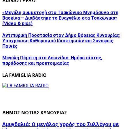
ΔΙΑΒΑΣΤΕ ΕΔΩ
«Μεγάλη συμμετοχή στο Τσακώνικο Μνημόσυνο στη
Βασκίνα – Διαβάστηκε το Ευαγγέλιο στα Τσακώνικα»
(Video & pics)
Αντιπυρική Προστασία στον Δήμο Βόρειας Κυνουρίας:
Υποχρέωση Καθαρισμού Ιδιοκτησιών και Συναφείς
Ποινές
Μεγάλη Πέμπτη στο Λεωνίδιο: Ημέρα πίστης,
παράδοσης και προετοιμασίας
LA FAMIGLIA RADIO
ΔΗΜΟΣ ΝΟΤΙΑΣ ΚΥΝΟΥΡΙΑΣ
Αμυγδαλιά: Ο μεγάλος χορός του Συλλόγου με