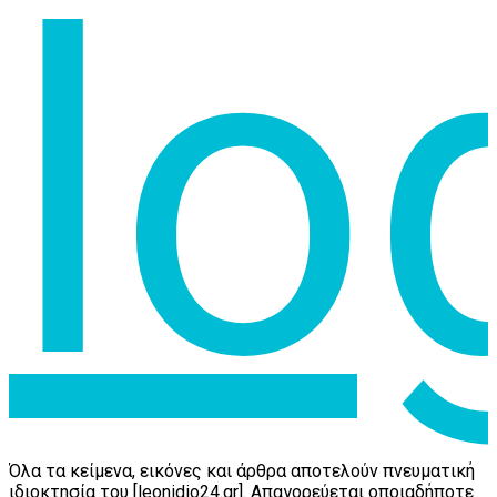
Όλα τα κείμενα, εικόνες και άρθρα αποτελούν πνευματική
ιδιοκτησία του [leonidio24.gr]. Απαγορεύεται οποιαδήποτε