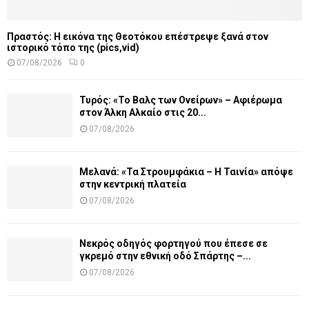
Πραστός: Η εικόνα της Θεοτόκου επέστρεψε ξανά στον
ιστορικό τόπο της (pics,vid)
07/08/2026
0
Τυρός: «Το Βαλς των Ονείρων» – Αφιέρωμα
στον Άλκη Αλκαίο στις 20...
07/08/2026
Μελανά: «Τα Στρουμφάκια – Η Ταινία» απόψε
στην κεντρική πλατεία
07/08/2026
Νεκρός οδηγός φορτηγού που έπεσε σε
γκρεμό στην εθνική οδό Σπάρτης –...
07/08/2026