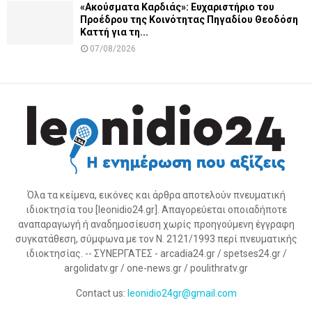
«Ακούσματα Καρδιάς»: Ευχαριστήριο του
Προέδρου της Κοινότητας Πηγαδίου Θεοδόση
Καττή για τη...
07/08/2026
Όλα τα κείμενα, εικόνες και άρθρα αποτελούν πνευματική
ιδιοκτησία του [leonidio24.gr]. Απαγορεύεται οποιαδήποτε
αναπαραγωγή ή αναδημοσίευση χωρίς προηγούμενη έγγραφη
συγκατάθεση, σύμφωνα με τον Ν. 2121/1993 περί πνευματικής
ιδιοκτησίας. -- ΣΥΝΕΡΓΑΤΕΣ - arcadia24.gr / spetses24.gr /
argolidatv.gr / one-news.gr / poulithratv.gr
Contact us:
leonidio24gr@gmail.com