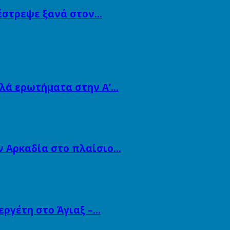
πέστρεψε ξανά στον…
λλά ερωτήματα στην Α’…
ν Αρκαδία στο πλαίσιο…
εργέτη στο Άγιαξ –…