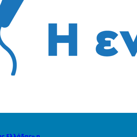
ης Ελλάδας» η…