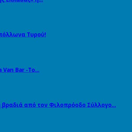
Απόλλωνα Τυρού!
a Van Bar -Το…
ή βραδιά από τον Φιλοπρόοδο Σύλλογο…