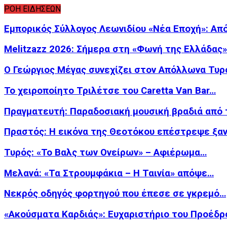
ΡΟΗ ΕΙΔΗΣΕΩΝ
Εμπορικός Σύλλογος Λεωνιδίου «Νέα Εποχή»: Απ
Melitzazz 2026: Σήμερα στη «Φωνή της Ελλάδας
Ο Γεώργιος Μέγας συνεχίζει στον Απόλλωνα Τυρ
Το χειροποίητο Τριλέτσε του Caretta Van Bar…
Πραγματευτή: Παραδοσιακή μουσική βραδιά από
Πραστός: Η εικόνα της Θεοτόκου επέστρεψε ξα
Τυρός: «Το Βαλς των Ονείρων» – Αφιέρωμα…
Μελανά: «Τα Στρουμφάκια – Η Ταινία» απόψε…
Νεκρός οδηγός φορτηγού που έπεσε σε γκρεμό…
«Ακούσματα Καρδιάς»: Ευχαριστήριο του Προέδρ