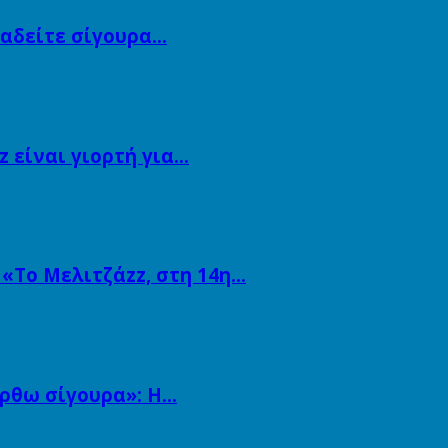
αναδείτε σίγουρα…
 είναι γιορτή για…
 «Το Μελιτζάzz, στη 14η…
άρθω σίγουρα»: Η…