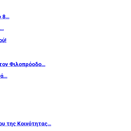
ό 8…
»…
ού!
 τον Φιλοπρόοδο…
νά…
ου της Κοινότητας…