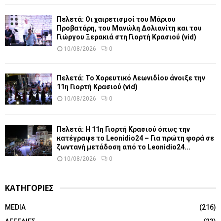
Πελετά: Οι χαιρετισμοί του Μάριου
Προβατάρη, του Μανώλη Δολιανίτη και του
Γιώργου Ξερακιά στη Γιορτή Κρασιού (vid)
10/08/2026
0
Πελετά: Το Χορευτικό Λεωνιδίου άνοιξε την
11η Γιορτή Κρασιού (vid)
10/08/2026
0
Πελετά: Η 11η Γιορτή Κρασιού όπως την
κατέγραψε το Leonidio24 – Για πρώτη φορά σε
ζωντανή μετάδοση από το Leonidio24...
10/08/2026
0
ΚΑΤΗΓΟΡΙΕΣ
MEDIA
(216)