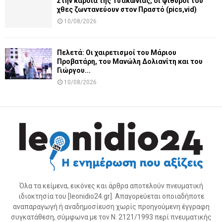
Στην καρδιά της Τσακωνιάς, οι ψίθυροι του
χθες ζωντανεύουν στον Πραστό (pics,vid)
10/08/2026
Πελετά: Οι χαιρετισμοί του Μάριου
Προβατάρη, του Μανώλη Δολιανίτη και του
Γιώργου...
10/08/2026
Όλα τα κείμενα, εικόνες και άρθρα αποτελούν πνευματική
ιδιοκτησία του [leonidio24.gr]. Απαγορεύεται οποιαδήποτε
αναπαραγωγή ή αναδημοσίευση χωρίς προηγούμενη έγγραφη
συγκατάθεση, σύμφωνα με τον Ν. 2121/1993 περί πνευματικής