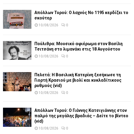
Απόλλων Τυρού: Ο λαχνός Νο 1195 κερδίζει το
σκούτερ
10/08/2026
0
Πούλιθρα: Μουσικό αφιέρωμα στον Βασίλη
Τσιτσάνη στο λιμανάκι στις 18 Αυγούστου
10/08/2026
0
Πελετά: Η Βασιλική Κατερίνη ξεσήκωσε τη
Γιορτή Κρασιού με βιολί και κυκλαδίτικους
ρυθμούς (vid)
10/08/2026
0
Απόλλων Τυρού: Ο Γιάννης Κατσιγιάννης στον
παλμό της μεγάλης βραδιάς – Δείτε το βίντεο
(vid)
10/08/2026
0