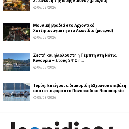
λιτάνευση της Ιερής Εικόνας (pics,vid)
06/08/2026
Μουσική βραδιά στο Αρχοντικό
Χατζηπαναγιώτη στο Λεωνίδιο (pics,vid)
06/08/2026
Ζεστή και ηλιόλουστη η Πέμπτη στη Νότια
Κυνουρία – Στους 34°C η...
06/08/2026
Τυρός: Επείγουσα διακομιδή 53χρονου επιβάτη
από ιστιοφόρο στο Παναρκαδικό Νοσοκομείο
05/08/2026