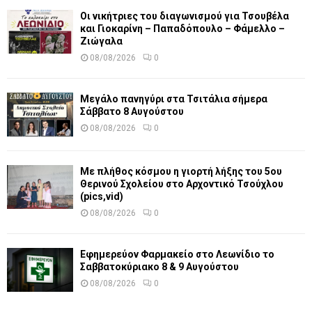
Οι νικήτριες του διαγωνισμού για Τσουβέλα
και Γιοκαρίνη – Παπαδόπουλο – Φάμελλο –
Ζιώγαλα
08/08/2026
0
Μεγάλο πανηγύρι στα Τσιτάλια σήμερα
Σάββατο 8 Αυγούστου
08/08/2026
0
Με πλήθος κόσμου η γιορτή λήξης του 5ου
Θερινού Σχολείου στο Αρχοντικό Τσούχλου
(pics,vid)
08/08/2026
0
Εφημερεύον Φαρμακείο στο Λεωνίδιο το
Σαββατοκύριακο 8 & 9 Αυγούστου
08/08/2026
0