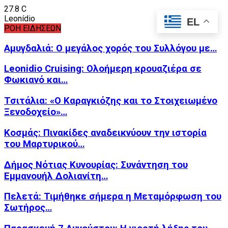
27.8
C
Leonídio
EL
ΡΟΗ ΕΙΔΗΣΕΩΝ
Αμυγδαλιά: Ο μεγάλος χορός του Συλλόγου με…
Leonidio Cruising: Ολοήμερη κρουαζιέρα σε
Φωκιανό και…
Τσιτάλια: «Ο Καραγκιόζης και το Στοιχειωμένο
Ξενοδοχείο»…
Κοσμάς: Πινακίδες αναδεικνύουν την ιστορία
του Μαρτυρικού…
Δήμος Νότιας Κυνουρίας: Συνάντηση του
Εμμανουήλ Δολιανίτη…
Πελετά: Τιμήθηκε σήμερα η Μεταμόρφωση του
Σωτήρος…