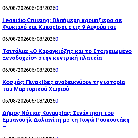
06/08/2026
06/08/2026
0
Leonidio Cruising: Ολοήμερη κρουαζιέρα σε
Φωκιανό και Κυπαρίσσι στις 9 Αυγούστου
06/08/2026
06/08/2026
0
Τσιτάλια: «Ο Καραγκιόζης και το Στοιχειωμένο
Ξενοδοχείο» στην κεντρική πλατεία
06/08/2026
06/08/2026
0
Κοσμάς: Πινακίδες αναδεικνύουν την ιστορία
του Μαρτυρικού Χωριού
06/08/2026
06/08/2026
0
Δήμος Νότιας Κυνουρίας: Συνάντηση του
Εμμανουήλ Δολιανίτη με τη Γωγώ Ρουκουτάκη
–...