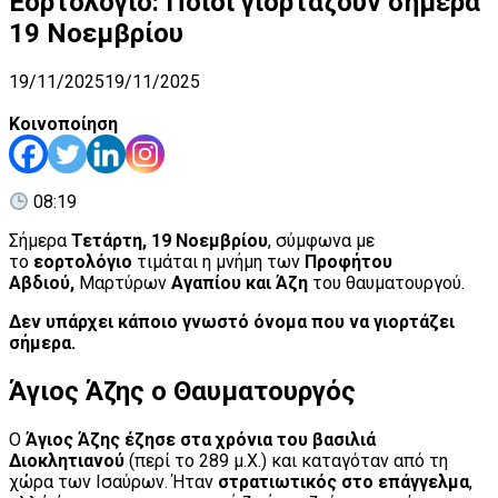
Εορτολόγιο: Ποιοι γιορτάζουν σήμερα
19 Νοεμβρίου
19/11/2025
19/11/2025
Κοινοποίηση
08:19
Σήμερα
Τετάρτη, 19 Νοεμβρίου
, σύμφωνα με
το
εορτολόγιο
τιμάται η μνήμη των
Προφήτου
Αβδιού,
Μαρτύρων
Αγαπίου και Άζη
του θαυματουργού.
Δεν υπάρχει κάποιο γνωστό όνομα που να γιορτάζει
σήμερα.
Άγιος Άζης ο Θαυματουργός
Ο
Άγιος Άζης έζησε στα χρόνια του βασιλιά
Διοκλητιανού
(περί το 289 μ.Χ.) και καταγόταν από τη
χώρα των Ισαύρων. Ήταν
στρατιωτικός στο επάγγελμα
,