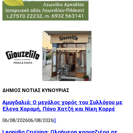
ΔΗΜΟΣ ΝΟΤΙΑΣ ΚΥΝΟΥΡΙΑΣ
Αμυγδαλιά: Ο μεγάλος χορός του Συλλόγου με
Έλενα Χαραμή, Πάνο Χατζή και Νίκη Κορρέ
06/08/2026
06/08/2026
0
Leonidio Cruising: Ολοήμερη κρουαζιέρα σε