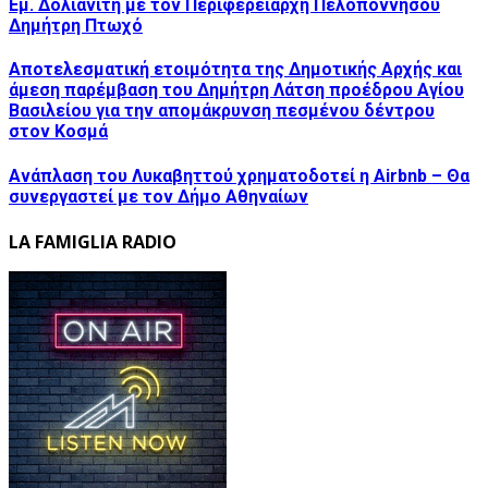
Εμ. Δολιανίτη με τον Περιφερειάρχη Πελοποννήσου
Δημήτρη Πτωχό
Αποτελεσματική ετοιμότητα της Δημοτικής Αρχής και
άμεση παρέμβαση του Δημήτρη Λάτση προέδρου Αγίου
Βασιλείου για την απομάκρυνση πεσμένου δέντρου
στον Κοσμά
Ανάπλαση του Λυκαβηττού χρηματοδοτεί η Airbnb – Θα
συνεργαστεί με τον Δήμο Αθηναίων
LA FAMIGLIA RADIO