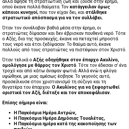
αλλά άφησε τη στρατιωτική ζωή και ζούσε στην έρημο,
οπού έκανε πολλά θαύματα. Τον
κατάγγειλαν όμως
κάποιοι κυνηγοί
, που τον είχαν δει, και
στάλθηκε
στρατιωτικό απόσπασμα για να τον συλλάβει.
Όταν τον συνέλαβαν βαθιά μέσα στην έρημο, οι
στρατιώτες δίψασαν και δεν έβρισκαν πουθενά νερό. Τότε
ο Αζής, δια της προσευχής, έκανε να πεταχτεί μπροστά
τους νερό και έτσι ξεδίψασαν. Το θαύμα αυτό, έκανε
πολλούς από τους στρατιώτες να πιστέψουν στον Χριστό.
Όταν τελικά ο
Αζής οδηγήθηκε στον έπαρχο Ακυλίνο,
ομολόγησε με θάρρος τον Χριστό
. Τότε τον έδεσαν σ’ ένα
τροχό και από κάτω άναψαν φωτιά. Αλλά ενώ η φλόγα
υψώθηκε, με μιας αμέσως έσβησε. Το γεγονός αυτό,
προσείλκυσε στον χριστιανισμό τη σύζυγο και τη
θυγατέρα του έπαρχου.
Ο Ακυλίνος για να ξεφορτωθεί
οριστικά τον Αζή, διέταξε και τον αποκεφάλισαν.
Επίσης σήμερα είναι:
Η Παγκόσμια Ημέρα Αντρών,
Η Παγκόσμια Ημέρα Δημόσιας Τουαλέτας,
Η Παγκόσμια ημέρα κατά της κακοποίησης των