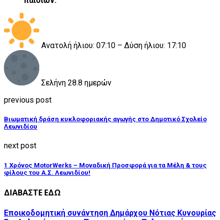
παιδιών.
Ανατολή ήλιου: 07:10 – Δύση ήλιου: 17:10
Σελήνη 28.8 ημερών
previous post
Βιωματική δράση κυκλοφοριακής αγωγής στο Δημοτικό Σχολείο
Λεωνιδίου
next post
1 Χρόνος MotorWerks – Μοναδική Προσφορά για τα Μέλη & τους
φίλους του Α.Σ. Λεωνιδίου!
ΔΙΑΒΑΣΤΕ ΕΔΩ
Εποικοδομητική συνάντηση Δημάρχου Νότιας Κυνουρίας