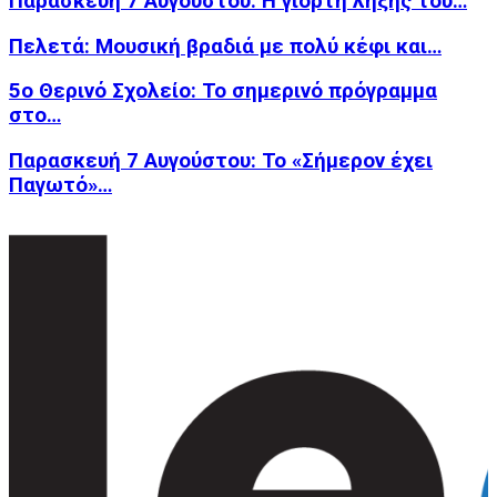
Παρασκευή 7 Αυγούστου: Η γιορτή λήξης του…
Πελετά: Μουσική βραδιά με πολύ κέφι και…
5ο Θερινό Σχολείο: Το σημερινό πρόγραμμα
στο…
Παρασκευή 7 Αυγούστου: Το «Σήμερον έχει
Παγωτό»…