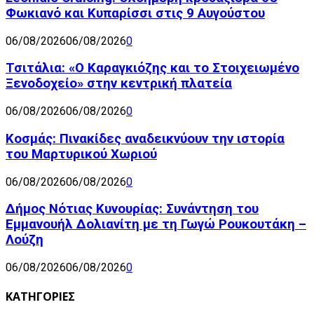
Φωκιανό και Κυπαρίσσι στις 9 Αυγούστου
06/08/2026
06/08/2026
0
Τσιτάλια: «Ο Καραγκιόζης και το Στοιχειωμένο
Ξενοδοχείο» στην κεντρική πλατεία
06/08/2026
06/08/2026
0
Κοσμάς: Πινακίδες αναδεικνύουν την ιστορία
του Μαρτυρικού Χωριού
06/08/2026
06/08/2026
0
Δήμος Νότιας Κυνουρίας: Συνάντηση του
Εμμανουήλ Δολιανίτη με τη Γωγώ Ρουκουτάκη –
Λούζη
06/08/2026
06/08/2026
0
ΚΑΤΗΓΟΡΙΕΣ