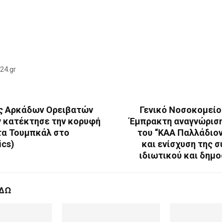
24.gr
ς Αρκάδων Ορειβατών
Γενικό Νοσοκομείο
 κατέκτησε την κορυφή
Έμπρακτη αναγνώριση
τα Τουμπκάλ στο
του “ΚΑΑ Παλλάδιον
ics)
και ενίσχυση της 
ιδιωτικού και δημ
ΕΔΩ