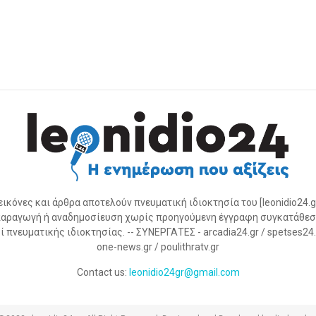
 εικόνες και άρθρα αποτελούν πνευματική ιδιοκτησία του [leonidio24.g
αραγωγή ή αναδημοσίευση χωρίς προηγούμενη έγγραφη συγκατάθεσ
 πνευματικής ιδιοκτησίας. -- ΣΥΝΕΡΓΑΤΕΣ - arcadia24.gr / spetses24.gr
one-news.gr / poulithratv.gr
Contact us:
leonidio24gr@gmail.com