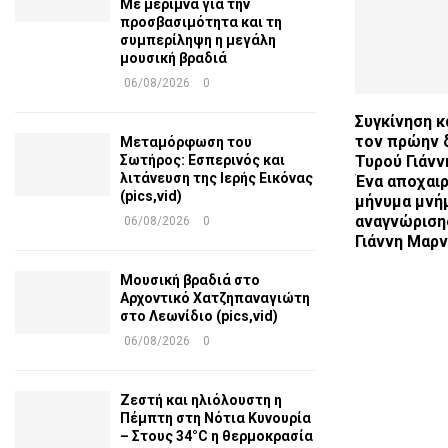
Με μέριμνα για την
προσβασιμότητα και τη
συμπερίληψη η μεγάλη
μουσική βραδιά
06/08/2026
0
Συγκίνηση κα
τον πρώην 
Μεταμόρφωση του
Σωτήρος: Εσπερινός και
Τυρού Γιάνν
λιτάνευση της Ιερής Εικόνας
Ένα αποχαιρ
(pics,vid)
μήνυμα μνήμ
αναγνώριση
06/08/2026
0
Γιάννη Μαρ
Μουσική βραδιά στο
Αρχοντικό Χατζηπαναγιώτη
στο Λεωνίδιο (pics,vid)
06/08/2026
0
Ζεστή και ηλιόλουστη η
Πέμπτη στη Νότια Κυνουρία
– Στους 34°C η θερμοκρασία