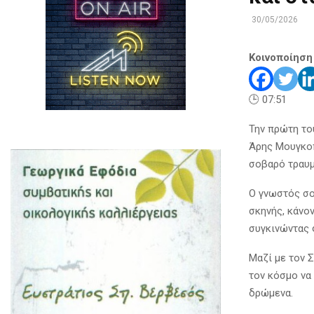
30/05/2026
Κοινοποίηση
🕒 07:51
Την πρώτη το
Άρης Μουγκοπ
σοβαρό τραυμ
Ο γνωστός σο
σκηνής, κάνο
συγκινώντας 
Μαζί με τον 
τον κόσμο να
δρώμενα.