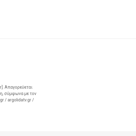
r]. Απαγορεύεται
η, σύμφωνα με τον
 / argolidatv.gr /