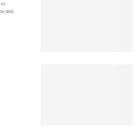
 οι
μού από