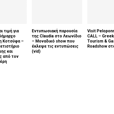
ι τιμή για
Εντυπωσιακή παρουσία
Visit Pelopon
δήμαρχο
της Claudia στο Λεωνίδιο
CALL – Greek
η Κοτσύφα –
– Μοναδικό show που
Tourism & Ga
ετιστήριο
έκλεψε τις εντυπώσεις
Roadshow στ
ης και
(vid)
ς από τον
νέρη