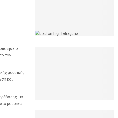
τοποίησε ο
πό τον
ακής μουσικής
ωση και
αράδοσης, με
 στα μουσικά