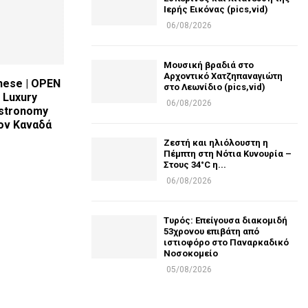
Ιερής Εικόνας (pics,vid)
06/08/2026
Μουσική βραδιά στο
Αρχοντικό Χατζηπαναγιώτη
nese | OPEN
στο Λεωνίδιο (pics,vid)
 Luxury
06/08/2026
stronomy
ον Καναδά
Ζεστή και ηλιόλουστη η
Πέμπτη στη Νότια Κυνουρία –
Στους 34°C η...
06/08/2026
Τυρός: Επείγουσα διακομιδή
53χρονου επιβάτη από
ιστιοφόρο στο Παναρκαδικό
Νοσοκομείο
05/08/2026