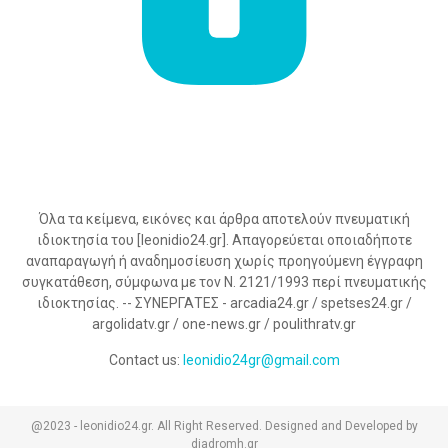
Όλα τα κείμενα, εικόνες και άρθρα αποτελούν πνευματική
ιδιοκτησία του [leonidio24.gr]. Απαγορεύεται οποιαδήποτε
αναπαραγωγή ή αναδημοσίευση χωρίς προηγούμενη έγγραφη
συγκατάθεση, σύμφωνα με τον Ν. 2121/1993 περί πνευματικής
ιδιοκτησίας. -- ΣΥΝΕΡΓΑΤΕΣ - arcadia24.gr / spetses24.gr /
argolidatv.gr / one-news.gr / poulithratv.gr
Contact us:
leonidio24gr@gmail.com
@2023 - leonidio24.gr. All Right Reserved. Designed and Developed by
diadromh.gr