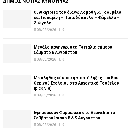
ΔΗΜΟΣ ΝΟΤΙΑΣ ΚΥΝΟΥΡΙΑΣ
Οι νικήτριες του διαγωνισμού για Τσουβέλα
και Γιοκαρίνη – Παπαδόπουλο – Φάμελλο –
Ζιώγαλα
08/08/2026
0
Μεγάλο πανηγύρι στα Τσιτάλια σήμερα
Σάββατο 8 Αυγούστου
08/08/2026
0
Με πλήθος κόσμου η γιορτή λήξης του 5ου
Θερινού Σχολείου στο Αρχοντικό Τσούχλου
(pics,vid)
08/08/2026
0
Εφημερεύον Φαρμακείο στο Λεωνίδιο το
Σαββατοκύριακο 8 & 9 Αυγούστου
08/08/2026
0