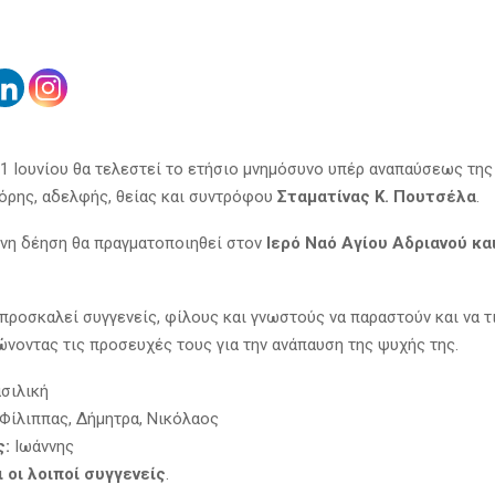
21 Ιουνίου θα τελεστεί το ετήσιο μνημόσυνο υπέρ αναπαύσεως της
όρης, αδελφής, θείας και συντρόφου
Σταματίνας Κ. Πουτσέλα
.
νη δέηση θα πραγματοποιηθεί στον
Ιερό Ναό Αγίου Αδριανού κα
 προσκαλεί συγγενείς, φίλους και γνωστούς να παραστούν και να τ
νώνοντας τις προσευχές τους για την ανάπαυση της ψυχής της.
σιλική
Φίλιππας, Δήμητρα, Νικόλαος
ς:
Ιωάννης
ι οι λοιποί συγγενείς
.