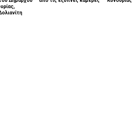
του Δημάρχου
από τις έξυπνες κάμερες
Κυνουρίας
υρίας,
Δολιανίτη