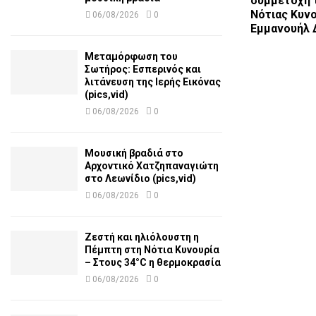
συμμετοχή 
Νότιας Κυνο
06/08/2026
0
Εμμανουήλ 
Μεταμόρφωση του
Σωτήρος: Εσπερινός και
λιτάνευση της Ιερής Εικόνας
(pics,vid)
06/08/2026
0
Μουσική βραδιά στο
Αρχοντικό Χατζηπαναγιώτη
στο Λεωνίδιο (pics,vid)
06/08/2026
0
Ζεστή και ηλιόλουστη η
Πέμπτη στη Νότια Κυνουρία
– Στους 34°C η θερμοκρασία
06/08/2026
0