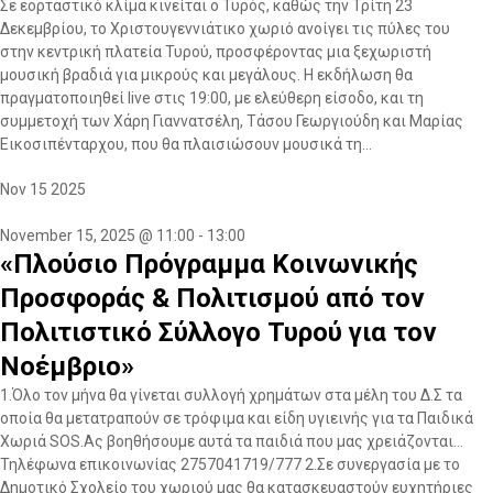
Σε εορταστικό κλίμα κινείται ο Τυρός, καθώς την Τρίτη 23
Δεκεμβρίου, το Χριστουγεννιάτικο χωριό ανοίγει τις πύλες του
στην κεντρική πλατεία Τυρού, προσφέροντας μια ξεχωριστή
μουσική βραδιά για μικρούς και μεγάλους. Η εκδήλωση θα
πραγματοποιηθεί live στις 19:00, με ελεύθερη είσοδο, και τη
συμμετοχή των Χάρη Γιαννατσέλη, Τάσου Γεωργιούδη και Μαρίας
Εικοσιπένταρχου, που θα πλαισιώσουν μουσικά τη...
Nov
15
2025
November 15, 2025 @ 11:00
-
13:00
«Πλούσιο Πρόγραμμα Κοινωνικής
Προσφοράς & Πολιτισμού από τον
Πολιτιστικό Σύλλογο Τυρού για τον
Νοέμβριο»
1.Όλο τον μήνα θα γίνεται συλλογή χρημάτων στα μέλη του Δ.Σ τα
οποία θα μετατραπούν σε τρόφιμα και είδη υγιεινής για τα Παιδικά
Χωριά SOS.Ας βοηθήσουμε αυτά τα παιδιά που μας χρειάζονται…
Τηλέφωνα επικοινωνίας 2757041719/777 2.Σε συνεργασία με το
Δημοτικό Σχολείο του χωριού μας θα κατασκευαστούν ευχητήριες