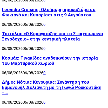
06/08/2026
06/08/2026
0
Leonidio Cruising: Ολοήμερη κρουαζιέρα σε
Φωκιανό και Κυπαρίσσι στις 9 Αυγούστου
06/08/2026
06/08/2026
0
Τσιτάλια: «Ο Καραγκιόζης και το Στοιχειωμένο
Ξενοδοχείο» στην κεντρική πλατεία
06/08/2026
06/08/2026
0
Κοσμάς: Πινακίδες αναδεικνύουν την ιστορία
του Μαρτυρικού Χωριού
06/08/2026
06/08/2026
0
Δήμος Νότιας Κυνουρίας: Συνάντηση του
Εμμανουήλ Δολιανίτη με τη Γωγώ Ρουκουτάκη
–...
06/08/2026
06/08/2026
0