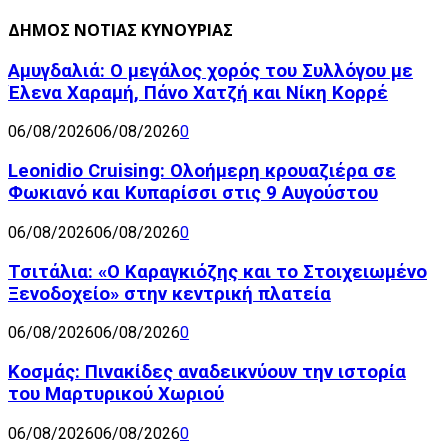
ΔΗΜΟΣ ΝΟΤΙΑΣ ΚΥΝΟΥΡΙΑΣ
Αμυγδαλιά: Ο μεγάλος χορός του Συλλόγου με
Έλενα Χαραμή, Πάνο Χατζή και Νίκη Κορρέ
06/08/2026
06/08/2026
0
Leonidio Cruising: Ολοήμερη κρουαζιέρα σε
Φωκιανό και Κυπαρίσσι στις 9 Αυγούστου
06/08/2026
06/08/2026
0
Τσιτάλια: «Ο Καραγκιόζης και το Στοιχειωμένο
Ξενοδοχείο» στην κεντρική πλατεία
06/08/2026
06/08/2026
0
Κοσμάς: Πινακίδες αναδεικνύουν την ιστορία
του Μαρτυρικού Χωριού
06/08/2026
06/08/2026
0