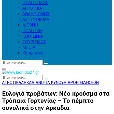
ΠΟΛΙΤΙΣΜΟΣ
ΑΓΡΟΤΙΚΑ
ΑΘΛΗΤΙΣΜΟΣ
ΑΣΤΥΝΟΜΙΚΑ
ΔΙΕΘΝΗ
ΠΟΛΙΤΙΚΗ
ΚΟΙΝΩΝΙΑ
ΤΟΥΡΙΣΜΟΣ
MEDIA
Κους-Κους
Search
Search
for:
Primary
Menu
Search
Search
for:
ΑΓΡΟΤΙΚΑ
ΑΡΚΑΔΙΑ
ΝΟΤΙΑ ΚΥΝΟΥΡΙΑ
ΡΟΗ ΕΙΔΗΣΕΩΝ
Ευλογιά προβάτων: Νέο κρούσμα στα
Τρόπαια Γορτυνίας – Το πέμπτο
συνολικά στην Αρκαδία