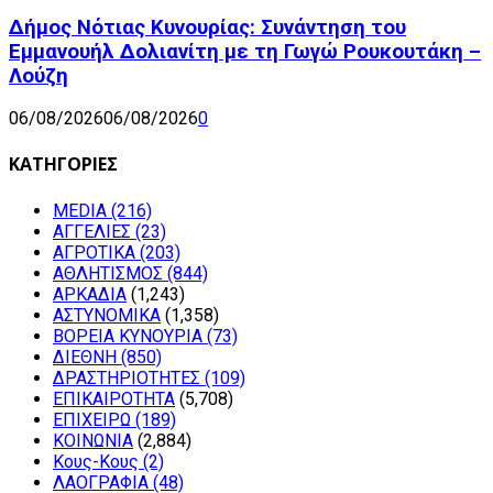
Δήμος Νότιας Κυνουρίας: Συνάντηση του
Εμμανουήλ Δολιανίτη με τη Γωγώ Ρουκουτάκη –
Λούζη
06/08/2026
06/08/2026
0
ΚΑΤΗΓΟΡΙΕΣ
MEDIA
(216)
ΑΓΓΕΛΙΕΣ
(23)
ΑΓΡΟΤΙΚΑ
(203)
ΑΘΛΗΤΙΣΜΟΣ
(844)
ΑΡΚΑΔΙΑ
(1,243)
ΑΣΤΥΝΟΜΙΚΑ
(1,358)
ΒΟΡΕΙΑ ΚΥΝΟΥΡΙΑ
(73)
ΔΙΕΘΝΗ
(850)
ΔΡΑΣΤΗΡΙΟΤΗΤΕΣ
(109)
ΕΠΙΚΑΙΡΟΤΗΤΑ
(5,708)
ΕΠΙΧΕΙΡΩ
(189)
ΚΟΙΝΩΝΙΑ
(2,884)
Κους-Κους
(2)
ΛΑΟΓΡΑΦΙΑ
(48)