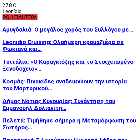
27.8
C
Leonídio
ΡΟΗ ΕΙΔΗΣΕΩΝ
Αμυγδαλιά: Ο μεγάλος χορός του Συλλόγου με…
Leonidio Cruising: Ολοήμερη κρουαζιέρα σε
Φωκιανό και…
Τσιτάλια: «Ο Καραγκιόζης και το Στοιχειωμένο
Ξενοδοχείο»…
Κοσμάς: Πινακίδες αναδεικνύουν την ιστορία
του Μαρτυρικού…
Δήμος Νότιας Κυνουρίας: Συνάντηση του
Εμμανουήλ Δολιανίτη…
Πελετά: Τιμήθηκε σήμερα η Μεταμόρφωση του
Σωτήρος…