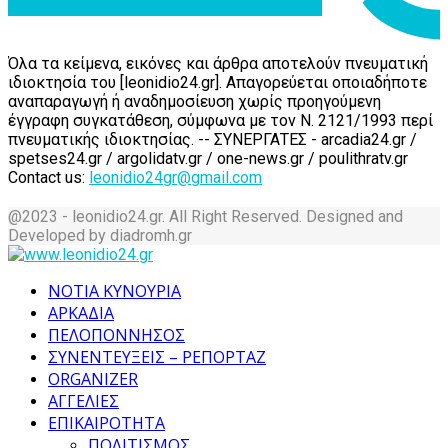
Όλα τα κείμενα, εικόνες και άρθρα αποτελούν πνευματική
ιδιοκτησία του [leonidio24.gr]. Απαγορεύεται οποιαδήποτε
αναπαραγωγή ή αναδημοσίευση χωρίς προηγούμενη
έγγραφη συγκατάθεση, σύμφωνα με τον Ν. 2121/1993 περί
πνευματικής ιδιοκτησίας. -- ΣΥΝΕΡΓΑΤΕΣ - arcadia24.gr /
spetses24.gr / argolidatv.gr / one-news.gr / poulithratv.gr
Contact us:
leonidio24gr@gmail.com
@2023 - leonidio24.gr. All Right Reserved. Designed and
Developed by diadromh.gr
Facebook
Twitter
Instagram
Pinterest
Tumblr
Youtube
ΝΟΤΙΑ ΚΥΝΟΥΡΙΑ
ΑΡΚΑΔΙΑ
ΠΕΛΟΠΟΝΝΗΣΟΣ
ΣΥΝΕΝΤΕΥΞΕΙΣ – ΡΕΠΟΡΤΑΖ
ORGANIZER
ΑΓΓΕΛΙΕΣ
ΕΠΙΚΑΙΡΟΤΗΤΑ
ΠΟΛΙΤΙΣΜΟΣ