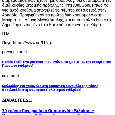
διαβεβαίωσε πως έχουν ήδη δρομολογηθεί οι απαραίτητες
διαδικασίες ιατρικής πρόσληψης. Υπενθυμίζουμε πως το
νέο αυτό κρούσμα αποτελεί το πέμπτο κατά σειρά στην
Αρκαδία. Προηγήθηκαν τα πρώτα δύο κρούσματα στη
Μαυριά του Δήμου Μεγαλόπολης, και έπειτα άλλα δύο στο
Δήμο Γορτυνίας, ένα στο Καστράκι και ένα στη Χώρα.
Π.Μ.
Πηγή: https://www.drt915.gr
previous post
Nomia Trail: Ένα μονοπάτι που ενώνει τα χωριά και την ιστορία του
Πάρνωνα (vid,pics)
next post
Μελωδίες και χαμόγελα στη Μαθητική Συναυλία της Νίκης
Βασιλειάδη στη Φάμπρικα Πολιτισμού (vid,pics)
ΔΙΑΒΑΣΤΕ ΕΔΩ
70 χρόνια Παναρκαδική Ομοσπονδία Ελλάδος –