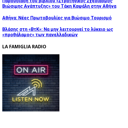
Παρουσίαση του βιβλίου «Στρατηγικός Σχεδιασμός
Βιώσιμης Ανάπτυξης» του Τάκη Καψάλη στην Αθήνα
Αθήνα: Νέες Πρωτοβουλίες για Βιώσιμο Τουρισμό
Βλάσης στη «ΒτΚ»: Να μην λειτουργεί το λύκειο ως
«προθάλαμος» των πανελλαδικών
LA FAMIGLIA RADIO