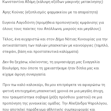
Κωνσταντίνα Αδάμη (κάλυψη εξόδων μακρινής μετακίνησης)
Άρης Κούνας (εξοπλισμός φαρμακείου με τα απαραίτητα)
Ευγενία Λαγοδόντη (προμήθεια προπονητικής εμφάνισης για
όλους τους παίκτες του Απόλλωνα, μικρούς και μεγάλους).
Τέλος, ένα ευχαριστώ και στον Δήμο Νότιας Κυνουρίας για την
αντικατάσταση των παλιών μπασκετών με καινούργιες (ταμπλό,
στεφάνι, βάση και προστατευτικά καλύμματα).
Δεν θα ξεχάσω, κλείνοντας, τη γυμνασιάρχη μας Ευαγγελία
Βουλγάρη, που όποτε τη χρειαστήκαμε ήταν δίπλα μας και
είχαμε άψογη συνεργασία.
Πριν πω καλό καλοκαίρι, θα μου επιτρέψετε να αφιερώσω τη
φετινή επιτυχημένη μπασκετική χρονιά σε μια μεγάλη άτυχη,
που τραυματίστηκε σοβαρά (ρήξη πρόσθιου χιαστού) σε μια
προπόνηση της γυναικείας ομάδας. Την Αλεξάνδρα Ψαρολόγου,
που αποτελεί παράδειγμα αθλητικής συμπεριφοράς και