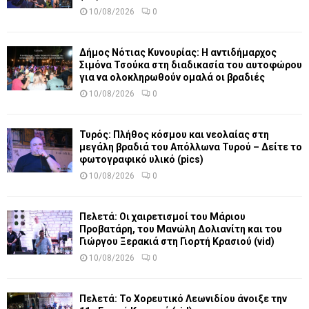
10/08/2026
0
Δήμος Νότιας Κυνουρίας: Η αντιδήμαρχος
Σιμόνα Τσούκα στη διαδικασία του αυτοφώρου
για να ολοκληρωθούν ομαλά οι βραδιές
10/08/2026
0
Τυρός: Πλήθος κόσμου και νεολαίας στη
μεγάλη βραδιά του Απόλλωνα Τυρού – Δείτε το
φωτογραφικό υλικό (pics)
10/08/2026
0
Πελετά: Οι χαιρετισμοί του Μάριου
Προβατάρη, του Μανώλη Δολιανίτη και του
Γιώργου Ξερακιά στη Γιορτή Κρασιού (vid)
10/08/2026
0
Πελετά: Το Χορευτικό Λεωνιδίου άνοιξε την