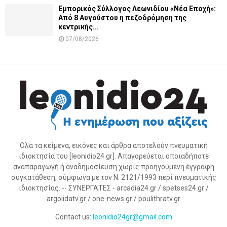
Εμπορικός Σύλλογος Λεωνιδίου «Νέα Εποχή»:
Από 8 Αυγούστου η πεζοδρόμηση της
κεντρικής...
07/08/2026
Όλα τα κείμενα, εικόνες και άρθρα αποτελούν πνευματική
ιδιοκτησία του [leonidio24.gr]. Απαγορεύεται οποιαδήποτε
αναπαραγωγή ή αναδημοσίευση χωρίς προηγούμενη έγγραφη
συγκατάθεση, σύμφωνα με τον Ν. 2121/1993 περί πνευματικής
ιδιοκτησίας. -- ΣΥΝΕΡΓΑΤΕΣ - arcadia24.gr / spetses24.gr /
argolidatv.gr / one-news.gr / poulithratv.gr
Contact us:
leonidio24gr@gmail.com