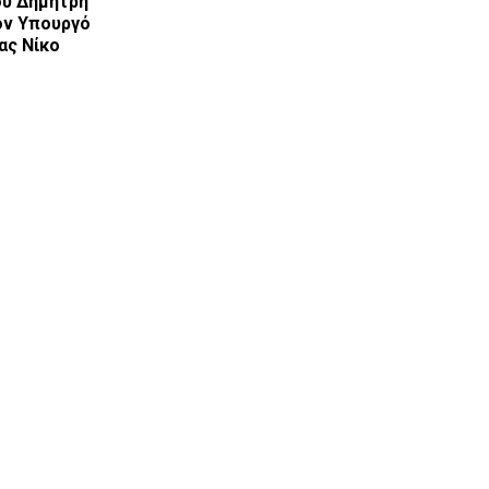
υ Δημήτρη
ον Υπουργό
ας Νίκο