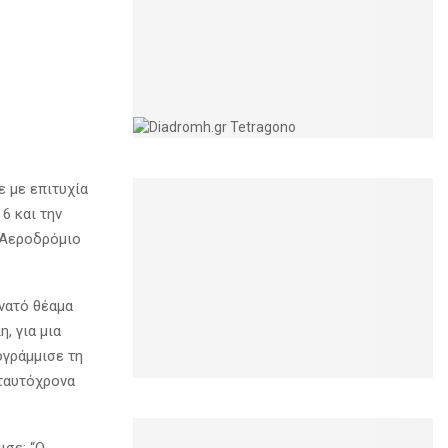
ε με επιτυχία
6 και την
ό Αεροδρόμιο
νατό θέαμα
, για μια
ογράμμισε τη
 ταυτόχρονα