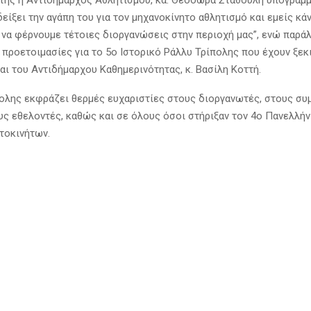
της η Αντιδήμαρχος Αθλητισμού, κα. Θεοδώρα Σταθούλη υπογράμμ
είξει την αγάπη του για τον μηχανοκίνητο αθλητισμό και εμείς κάν
 να φέρνουμε τέτοιες διοργανώσεις στην περιοχή μας”, ενώ παρά
 προετοιμασίες για το 5ο Ιστορικό Ράλλυ Τρίπολης που έχουν ξεκι
αι του Αντιδήμαρχου Καθημερινότητας, κ. Βασίλη Κοττή.
ολης εκφράζει θερμές ευχαριστίες στους διοργανωτές, στους συ
υς εθελοντές, καθώς και σε όλους όσοι στήριξαν τον 4ο Πανελλή
τοκινήτων.