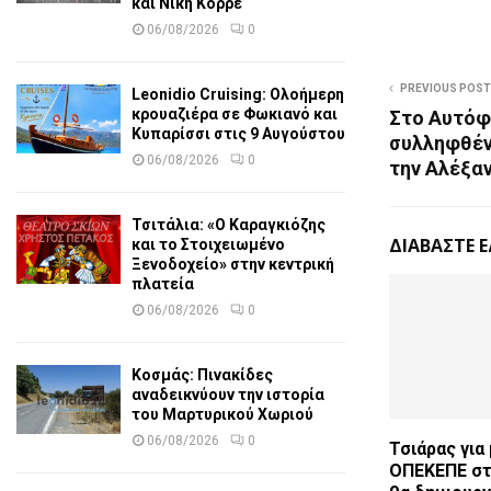
και Νίκη Κορρέ
06/08/2026
0
PREVIOUS POST
Leonidio Cruising: Ολοήμερη
κρουαζιέρα σε Φωκιανό και
Στο Αυτόφ
Κυπαρίσσι στις 9 Αυγούστου
συλληφθέν
06/08/2026
0
την Αλέξα
Τσιτάλια: «Ο Καραγκιόζης
ΔΙΑΒΑΣΤΕ 
και το Στοιχειωμένο
Ξενοδοχείο» στην κεντρική
πλατεία
06/08/2026
0
Κοσμάς: Πινακίδες
αναδεικνύουν την ιστορία
του Μαρτυρικού Χωριού
06/08/2026
0
Τσιάρας για
ΟΠΕΚΕΠΕ στ