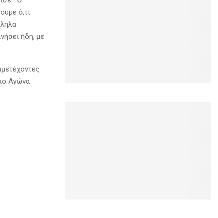
ισε: “Ο
ουμε ό,τι
λληλα
νήσει ήδη, με
μμετέχοντες
νιο Αγώνα