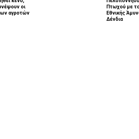
ηθεί κενό,
Πελοποννήσο
υνέψουν οι
Πτωχού με τ
των αγροτών
Εθνικής Άμυν
Δένδια