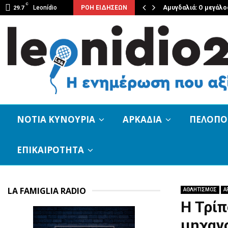
C
Σήμερον έχει Παγωτό»…
Leonídio
ΡΟΗ ΕΙΔΗΣΕΩΝ
Αμυγδαλιά: Ο μεγάλο
29.7
ΝΟΤΙΑ ΚΥΝΟΥΡΙΑ
ΑΡΚΑΔΙΑ
ΠΕΛΟΠ
ΕΠΙΚΑΙΡΟΤΗΤΑ
LA FAMIGLIA RADIO
ΑΘΛΗΤΙΣΜΟΣ
Α
Η Τρίπ
μηχανο