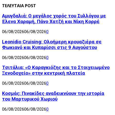
ΤΕΛΕΥΤΑΙΑ POST
Αμυγδαλιά: Ο μεγάλος χορός του Συλλόγου με
Έλενα Χαραμή, Πάνο Χατζή και Νίκη Κορρέ
06/08/2026
06/08/2026
0
Leonidio Cruising: Ολοήμερη κρουαζιέρα σε
Φωκιανό και Κυπαρίσσι στις 9 Αυγούστου
06/08/2026
06/08/2026
0
Τσιτάλια: «Ο Καραγκιόζης και το Στοιχειωμένο
Ξενοδοχείο» στην κεντρική πλατεία
06/08/2026
06/08/2026
0
Κοσμάς: Πινακίδες αναδεικνύουν την ιστορία
του Μαρτυρικού Χωριού
06/08/2026
06/08/2026
0