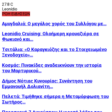
27.8
C
Leonídio
ΡΟΗ ΕΙΔΗΣΕΩΝ
Αμυγδαλιά: Ο μεγάλος χορός του Συλλόγου με…
Leonidio Cruising: Ολοήμερη κρουαζιέρα σε
Φωκιανό και…
Τσιτάλια: «Ο Καραγκιόζης και το Στοιχειωμένο
Ξενοδοχείο»…
Κοσμάς: Πινακίδες αναδεικνύουν την ιστορία
του Μαρτυρικού…
Δήμος Νότιας Κυνουρίας: Συνάντηση του
Εμμανουήλ Δολιανίτη…
Πελετά: Τιμήθηκε σήμερα η Μεταμόρφωση του
Σωτήρος…