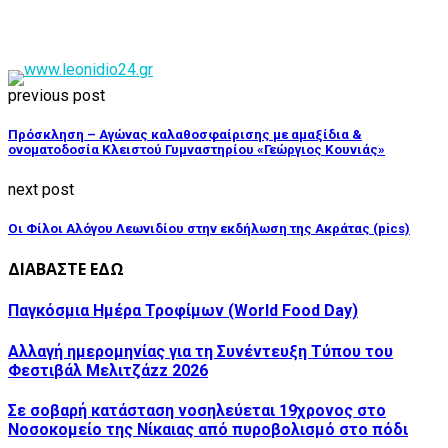
previous post
Πρόσκληση – Αγώνας καλαθοσφαίρισης με αμαξίδια &
ονοματοδοσία Κλειστού Γυμναστηρίου «Γεώργιος Κουνιάς»
next post
Οι Φίλοι Αλόγου Λεωνιδίου στην εκδήλωση της Ακράτας (pics)
ΔΙΑΒΑΣΤΕ ΕΔΩ
Παγκόσμια Ημέρα Τροφίμων (World Food Day)
Αλλαγή ημερομηνίας για τη Συνέντευξη Τύπου του
Φεστιβάλ Μελιτζάzz 2026
Σε σοβαρή κατάσταση νοσηλεύεται 19χρονος στο
Νοσοκομείο της Νίκαιας από πυροβολισμό στο πόδι