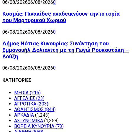
06/08/2026
06/08/2026
0
Κοσμάς: Πινακίδες αναδεικνύουν την ιστορία
του Μαρτυρικού Χωριού
06/08/2026
06/08/2026
0
Δήμος Νότιας Κυνουρίας: Συνάντηση του
Εμμανουήλ Δολιανίτη με τη Γωγώ Ρουκουτάκη –
Λούζη
06/08/2026
06/08/2026
0
ΚΑΤΗΓΟΡΙΕΣ
MEDIA
(216)
ΑΓΓΕΛΙΕΣ
(23)
ΑΓΡΟΤΙΚΑ
(203)
ΑΘΛΗΤΙΣΜΟΣ
(844)
ΑΡΚΑΔΙΑ
(1,243)
ΑΣΤΥΝΟΜΙΚΑ
(1,358)
ΒΟΡΕΙΑ ΚΥΝΟΥΡΙΑ
(73)
ΔΙΕΘΝΗ
(850)