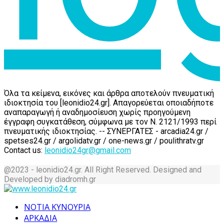
Όλα τα κείμενα, εικόνες και άρθρα αποτελούν πνευματική
ιδιοκτησία του [leonidio24.gr]. Απαγορεύεται οποιαδήποτε
αναπαραγωγή ή αναδημοσίευση χωρίς προηγούμενη
έγγραφη συγκατάθεση, σύμφωνα με τον Ν. 2121/1993 περί
πνευματικής ιδιοκτησίας. -- ΣΥΝΕΡΓΑΤΕΣ - arcadia24.gr /
spetses24.gr / argolidatv.gr / one-news.gr / poulithratv.gr
Contact us:
leonidio24gr@gmail.com
@2023 - leonidio24.gr. All Right Reserved. Designed and
Developed by diadromh.gr
Facebook
Twitter
Instagram
Pinterest
Tumblr
Youtube
ΝΟΤΙΑ ΚΥΝΟΥΡΙΑ
ΑΡΚΑΔΙΑ