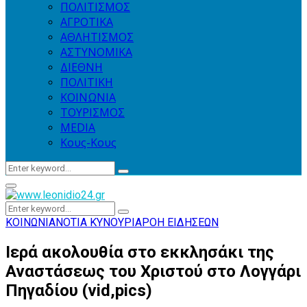
ΠΟΛΙΤΙΣΜΟΣ
ΑΓΡΟΤΙΚΑ
ΑΘΛΗΤΙΣΜΟΣ
ΑΣΤΥΝΟΜΙΚΑ
ΔΙΕΘΝΗ
ΠΟΛΙΤΙΚΗ
ΚΟΙΝΩΝΙΑ
ΤΟΥΡΙΣΜΟΣ
MEDIA
Κους-Κους
Search
Search
for:
Primary
Menu
Search
Search
for:
ΚΟΙΝΩΝΙΑ
ΝΟΤΙΑ ΚΥΝΟΥΡΙΑ
ΡΟΗ ΕΙΔΗΣΕΩΝ
Ιερά ακολουθία στο εκκλησάκι της
Αναστάσεως του Χριστού στο Λογγάρι
Πηγαδίου (vid,pics)