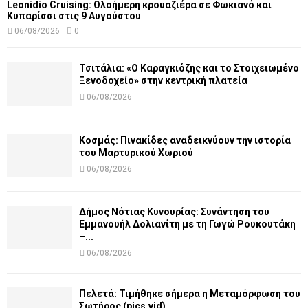
Leonidio Cruising: Ολοήμερη κρουαζιέρα σε Φωκιανό και
Κυπαρίσσι στις 9 Αυγούστου
06/08/2026
0
Τσιτάλια: «Ο Καραγκιόζης και το Στοιχειωμένο
Ξενοδοχείο» στην κεντρική πλατεία
06/08/2026
Κοσμάς: Πινακίδες αναδεικνύουν την ιστορία
του Μαρτυρικού Χωριού
06/08/2026
Δήμος Νότιας Κυνουρίας: Συνάντηση του
Εμμανουήλ Δολιανίτη με τη Γωγώ Ρουκουτάκη
–...
06/08/2026
Πελετά: Τιμήθηκε σήμερα η Μεταμόρφωση του
Σωτήρος (pics,vid)