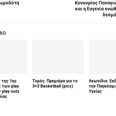
Αιμοδότη
Κυνουρίας Παναγι
και η Ευγενία ενώ
δεσμά
ΕΔΩ
ς της 1ης
Τυρός: Πρεμιέρα για το
Λεωνίδιο: Εκ
 των play
3×3 Basketball (pics)
την Παγκόσμι
 play outs
Υγείας
δίας