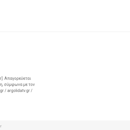
r]. Απαγορεύεται
η, σύμφωνα με τον
 / argolidatv.gr /
r