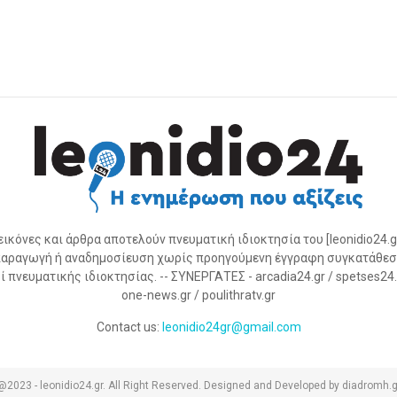
 εικόνες και άρθρα αποτελούν πνευματική ιδιοκτησία του [leonidio24.g
αραγωγή ή αναδημοσίευση χωρίς προηγούμενη έγγραφη συγκατάθεσ
 πνευματικής ιδιοκτησίας. -- ΣΥΝΕΡΓΑΤΕΣ - arcadia24.gr / spetses24.gr
one-news.gr / poulithratv.gr
Contact us:
leonidio24gr@gmail.com
@2023 - leonidio24.gr. All Right Reserved. Designed and Developed by diadromh.g