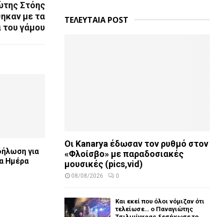
ώτης Στόης
θηκαν με τα
ΤΕΛΕΥΤΑΙΑ POST
 του γάμου
Οι Kanarya έδωσαν τον ρυθμό στον
δήλωση για
«Φλοίσβο» με παραδοσιακές
α Ημέρα
μουσικές (pics,vid)
08/08/2026
0
Και εκεί που όλοι νόμιζαν ότι
τελείωσε… ο Παναγιώτης
Τσιλιμίγκρας ξεσήκωσε το...