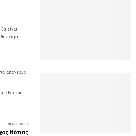
θα είναι
ιθανότητα
 το απόγευμα
 της Νότιας
NEXT POST
χος Νότιας