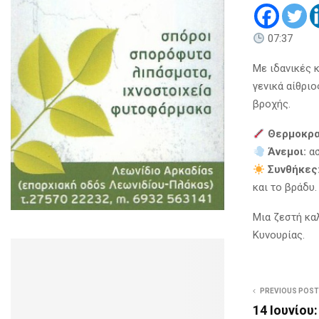
07:37
Με ιδανικές 
γενικά αίθριο
βροχής.
Θερμοκρα
Άνεμοι:
ασ
Συνθήκες
και το βράδυ.
Μια ζεστή καλ
Κυνουρίας.
PREVIOUS POST
14 Ιουνίου