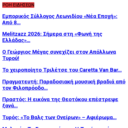
ΡΟΗ ΕΙΔΗΣΕΩΝ
Εμπορικός Σύλλογος Λεωνιδίου «Νέα Εποχή»:
Από 8…
Melitzazz 2026: Σήμερα στη «Φωνή της
Ελλάδας»…
Ο Γεώργιος Μέγας συνεχίζει στον Απόλλωνα
Τυρού!
Το χειροποίητο Τριλέτσε του Caretta Van Bar…
Πραγματευτή: Παραδοσιακή μουσική βραδιά από
τον Φιλοπρόοδο…
Πραστός: Η εικόνα της Θεοτόκου επέστρεψε
ξανά…
Τυρός: «Το Βαλς των Ονείρων» – Αφιέρωμα…