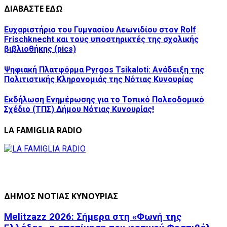
ΔΙΑΒΑΣΤΕ ΕΔΩ
Ευχαριστήριο του Γυμνασίου Λεωνιδίου στον Rolf
Frischknecht και τους υποστηρικτές της σχολικής
βιβλιοθήκης (pics)
Ψηφιακή Πλατφόρμα Pyrgos Tsikaloti: Ανάδειξη της
Πολιτιστικής Κληρονομιάς της Νότιας Κυνουρίας
Εκδήλωση Ενημέρωσης για το Τοπικό Πολεοδομικό
Σχέδιο (ΤΠΣ) Δήμου Νότιας Κυνουρίας!
LA FAMIGLIA RADIO
ΔΗΜΟΣ ΝΟΤΙΑΣ ΚΥΝΟΥΡΙΑΣ
Melitzazz 2026: Σήμερα στη «Φωνή της