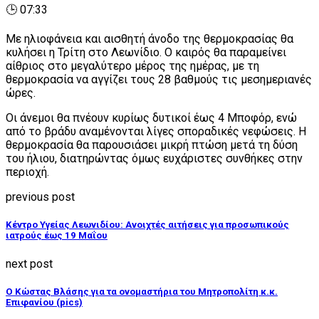
🕒 07:33
Με ηλιοφάνεια και αισθητή άνοδο της θερμοκρασίας θα
κυλήσει η Τρίτη στο Λεωνίδιο. Ο καιρός θα παραμείνει
αίθριος στο μεγαλύτερο μέρος της ημέρας, με τη
θερμοκρασία να αγγίζει τους 28 βαθμούς τις μεσημεριανές
ώρες.
Οι άνεμοι θα πνέουν κυρίως δυτικοί έως 4 Μποφόρ, ενώ
από το βράδυ αναμένονται λίγες σποραδικές νεφώσεις. Η
θερμοκρασία θα παρουσιάσει μικρή πτώση μετά τη δύση
του ήλιου, διατηρώντας όμως ευχάριστες συνθήκες στην
περιοχή.
previous post
Κέντρο Υγείας Λεωνιδίου: Ανοιχτές αιτήσεις για προσωπικούς
ιατρούς έως 19 Μαΐου
next post
Ο Κώστας Βλάσης για τα ονομαστήρια του Μητροπολίτη κ.κ.
Επιφανίου (pics)