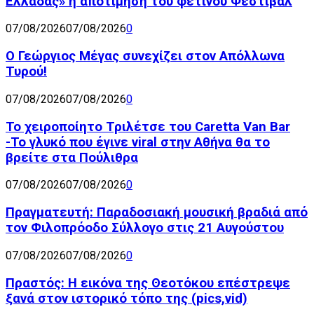
Ελλάδας» η αποτίμηση του φετινού Φεστιβάλ
07/08/2026
07/08/2026
0
Ο Γεώργιος Μέγας συνεχίζει στον Απόλλωνα
Τυρού!
07/08/2026
07/08/2026
0
Το χειροποίητο Τριλέτσε του Caretta Van Bar
-Το γλυκό που έγινε viral στην Αθήνα θα το
βρείτε στα Πούλιθρα
07/08/2026
07/08/2026
0
Πραγματευτή: Παραδοσιακή μουσική βραδιά από
τον Φιλοπρόοδο Σύλλογο στις 21 Αυγούστου
07/08/2026
07/08/2026
0
Πραστός: Η εικόνα της Θεοτόκου επέστρεψε
ξανά στον ιστορικό τόπο της (pics,vid)