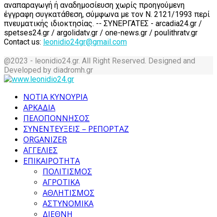
αναπαραγωγή ή αναδημοσίευση χωρίς προηγούμενη
έγγραφη συγκατάθεση, σύμφωνα με τον Ν. 2121/1993 περί
πνευματικής ιδιοκτησίας. -- ΣΥΝΕΡΓΑΤΕΣ - arcadia24.gr /
spetses24.gr / argolidatv.gr / one-news.gr / poulithratv.gr
Contact us:
leonidio24gr@gmail.com
@2023 - leonidio24.gr. All Right Reserved. Designed and
Developed by diadromh.gr
Facebook
Twitter
Instagram
Pinterest
Tumblr
Youtube
ΝΟΤΙΑ ΚΥΝΟΥΡΙΑ
ΑΡΚΑΔΙΑ
ΠΕΛΟΠΟΝΝΗΣΟΣ
ΣΥΝΕΝΤΕΥΞΕΙΣ – ΡΕΠΟΡΤΑΖ
ORGANIZER
ΑΓΓΕΛΙΕΣ
ΕΠΙΚΑΙΡΟΤΗΤΑ
ΠΟΛΙΤΙΣΜΟΣ
ΑΓΡΟΤΙΚΑ
ΑΘΛΗΤΙΣΜΟΣ
ΑΣΤΥΝΟΜΙΚΑ
ΔΙΕΘΝΗ