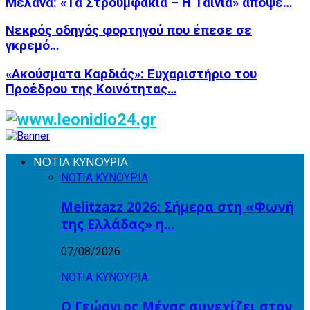
Μελανά: «Τα Στρουμφάκια – Η Ταινία» απόψε…
Νεκρός οδηγός φορτηγού που έπεσε σε
γκρεμό…
«Ακούσματα Καρδιάς»: Ευχαριστήριο του
Προέδρου της Κοινότητας…
ΝΟΤΙΑ ΚΥΝΟΥΡΙΑ
ΝΟΤΙΑ ΚΥΝΟΥΡΙΑ
Melitzazz 2026: Σήμερα στη «Φωνή
της Ελλάδας» η…
07/08/2026
ΝΟΤΙΑ ΚΥΝΟΥΡΙΑ
Ο Γεώργιος Μέγας συνεχίζει στον