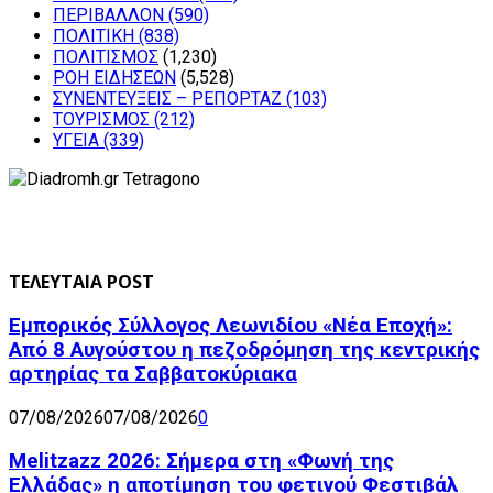
ΠΕΡΙΒΑΛΛΟΝ
(590)
ΠΟΛΙΤΙΚΗ
(838)
ΠΟΛΙΤΙΣΜΟΣ
(1,230)
ΡΟΗ ΕΙΔΗΣΕΩΝ
(5,528)
ΣΥΝΕΝΤΕΥΞΕΙΣ – ΡΕΠΟΡΤΑΖ
(103)
ΤΟΥΡΙΣΜΟΣ
(212)
ΥΓΕΙΑ
(339)
ΤΕΛΕΥΤΑΙΑ POST
Εμπορικός Σύλλογος Λεωνιδίου «Νέα Εποχή»:
Από 8 Αυγούστου η πεζοδρόμηση της κεντρικής
αρτηρίας τα Σαββατοκύριακα
07/08/2026
07/08/2026
0
Melitzazz 2026: Σήμερα στη «Φωνή της
Ελλάδας» η αποτίμηση του φετινού Φεστιβάλ