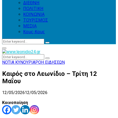
ΔΙΕΘΝΗ
ΠΟΛΙΤΙΚΗ
ΚΟΙΝΩΝΙΑ
ΤΟΥΡΙΣΜΟΣ
MEDIA
Κους-Κους
Search
Search
for:
Primary
Menu
Search
Search
for:
ΝΟΤΙΑ ΚΥΝΟΥΡΙΑ
ΡΟΗ ΕΙΔΗΣΕΩΝ
Καιρός στο Λεωνίδιο – Τρίτη 12
Μαΐου
12/05/2026
12/05/2026
Κοινοποίηση