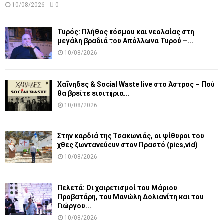
10/08/2026
0
Τυρός: Πλήθος κόσμου και νεολαίας στη
μεγάλη βραδιά του Απόλλωνα Τυρού –...
10/08/2026
Χαΐνηδες & Social Waste live στο Άστρος – Πού
θα βρείτε εισιτήρια...
10/08/2026
Στην καρδιά της Τσακωνιάς, οι ψίθυροι του
χθες ζωντανεύουν στον Πραστό (pics,vid)
10/08/2026
Πελετά: Οι χαιρετισμοί του Μάριου
Προβατάρη, του Μανώλη Δολιανίτη και του
Γιώργου...
10/08/2026