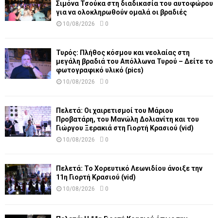
Σιμόνα Τσούκα στη διαδικασία του αυτοφώρου
για να ολοκληρωθούν ομαλά οι βραδιές
10/08/2026
0
Τυρός: Πλήθος κόσμου και νεολαίας στη
μεγάλη βραδιά του Απόλλωνα Τυρού – Δείτε το
φωτογραφικό υλικό (pics)
10/08/2026
0
Πελετά: Οι χαιρετισμοί του Μάριου
Προβατάρη, του Μανώλη Δολιανίτη και του
Γιώργου Ξερακιά στη Γιορτή Κρασιού (vid)
10/08/2026
0
Πελετά: Το Χορευτικό Λεωνιδίου άνοιξε την
11η Γιορτή Κρασιού (vid)
10/08/2026
0