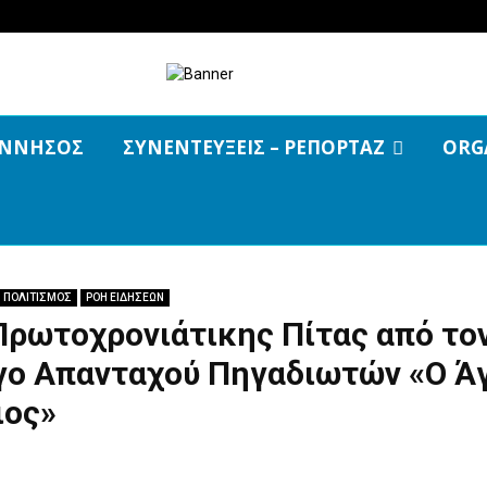
ΝΝΗΣΟΣ
ΣΥΝΕΝΤΕΥΞΕΙΣ – ΡΕΠΟΡΤΑΖ
ORG
ΠΟΛΙΤΙΣΜΟΣ
ΡΟΗ ΕΙΔΗΣΕΩΝ
Πρωτοχρονιάτικης Πίτας από το
γο Απανταχού Πηγαδιωτών «Ο Ά
ιος»