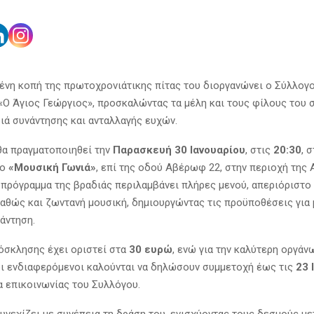
ένη κοπή της πρωτοχρονιάτικης πίτας του διοργανώνει ο Σύλλογ
Ο Άγιος Γεώργιος», προσκαλώντας τα μέλη και τους φίλους του σ
διά συνάντησης και ανταλλαγής ευχών.
α πραγματοποιηθεί την
Παρασκευή 30 Ιανουαρίου
, στις
20:30
, 
ίο
«Μουσική Γωνιά»
, επί της οδού Αβέρωφ 22, στην περιοχή της 
 πρόγραμμα της βραδιάς περιλαμβάνει πλήρες μενού, απεριόριστο 
καθώς και ζωντανή μουσική, δημιουργώντας τις προϋποθέσεις για 
άντηση.
ρόσκλησης έχει οριστεί στα
30 ευρώ
, ενώ για την καλύτερη οργάν
ι ενδιαφερόμενοι καλούνται να δηλώσουν συμμετοχή έως τις
23 
 επικοινωνίας του Συλλόγου.
υνεχίζει με συνέπεια τη δράση του, ενισχύοντας τους δεσμούς με