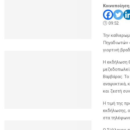
Κοινοποίηση
🕒 09:52
Την καθιερωμ
Πηγαδιωτών «
γιορτινή βρα
Η εκδήλωση θ
μεζεδοπωλε
Βαρβάρας. Το
αναψυκτικά, 
και ζεστή συν
Η τιμή της π
εκδήλωσης, ο
στα τηλέφωνα
Ο Σύλλογος σ