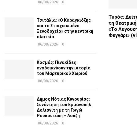
06/08/2026
0
Τυρός: Δείτ
Τσιτάλια: «Ο Καραγκιόζης
τη θεατρικ
και το Στοιχειωμένο
«Το Αυγουσ
Ξενοδοχείο» στην κεντρική
Φεγγάρι» (vi
πλατεία
06/08/2026
0
Κοσμάς: Πινακίδες
αναδεικνύουν την ιστορία
του Μαρτυρικού Χωριού
06/08/2026
0
Δήμος Νότιας Κυνουρίας:
Συνάντηση του Εμμανουήλ
Δολιανίτη με τη Γωγώ
Ρουκουτάκη – Λούζη
06/08/2026
0