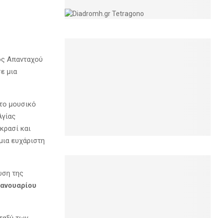
ος Απανταχού
ε μια
στο μουσικό
Αγίας
κρασί και
μια ευχάριστη
ωση της
Ιανουαρίου
ταξύ των