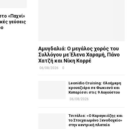
στο «Παχνί»
κές γεύσεις
ρο
Αμυγδαλιά: Ο μεγάλος χορός του
Συλλόγου με Έλενα Χαραμή, Πάνο
Χατζή και Νίκη Κορρέ
06/08/2026
0
Leonidio Cruising: Ολοήμερη
κρουαζιέρα σε Φωκιανό και
Κυπαρίσσι στις 9 Αυγούστου
06/08/2026
Τσιτάλια: «Ο Καραγκιόζης και
το Στοιχειωμένο Ξενοδοχείο»
στην κεντρική πλατεία