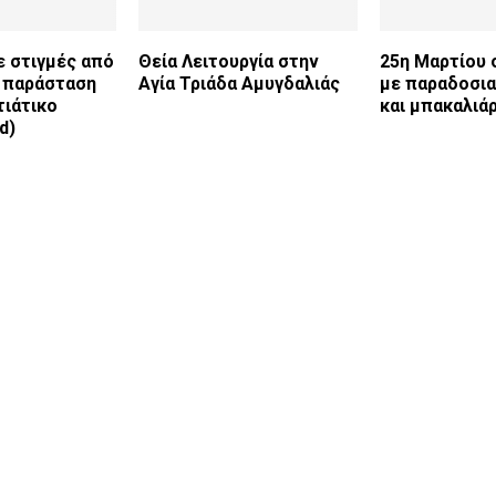
ε στιγμές από
Θεία Λειτουργία στην
25η Μαρτίου 
ή παράσταση
Αγία Τριάδα Αμυγδαλιάς
με παραδοσια
τιάτικο
και μπακαλιά
d)