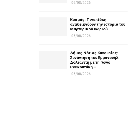
06/08/2026
Κοσμάς: Πινακίδες
αναδεικνύουν την ιστορία του
Μαρτυρικού Χωριού
06/08/2026
Δήμος Νότιας Κυνουρίας:
Συνάντηση του Εμμανουήλ
Δολιανίτη με τη Γωγώ
Ρουκουτάκη –...
06/08/2026