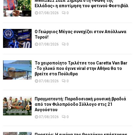
Melitzazz 2026: Σήμερα στη «Φωνή της
Ελλάδας» η αποτίμηση του φετινού Φεστιβάλ
07/08/2026
0
Ο Γεώργιος Μέγας συνεχίζει στον Απόλλωνα
Τυρού!
07/08/2026
0
Το χειροποίητο Τριλέτσε του Caretta Van Bar
-Το γλυκό που έγινε viral στην Αθήνα θα το
βρείτε στα Πούλιθρα
07/08/2026
0
Πραγματευτή: Παραδοσιακή μουσική βραδιά
από τον Φιλοπρόοδο Σύλλογο στις 21
Αυγούστου
07/08/2026
0
Πραστός: Η εικόνα της Θεοτόκου επέστρεψε