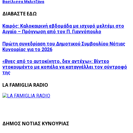
Βασίλισσα Μελιτζάνα
ΔΙΑΒΑΣΤΕ ΕΔΩ
Καιρός: Καλοκαιρινή εβδομάδα με ισχυρό μελτέμι στο
Αιγαίο – Πρόγνωση από τον Π. Γιαννόπουλο
Πρώτη συνεδρίαση του Δημοτικού Συμβουλίου Νότιας
Κυνουρίας για το 2026
«Βγες από το αυτοκίνητο, δεν αντέχω»: Βίντεο
ντοκουμέντο με κοπέλα να καταγγέλλει τον σύντροφό
της
LA FAMIGLIA RADIO
ΔΗΜΟΣ ΝΟΤΙΑΣ ΚΥΝΟΥΡΙΑΣ