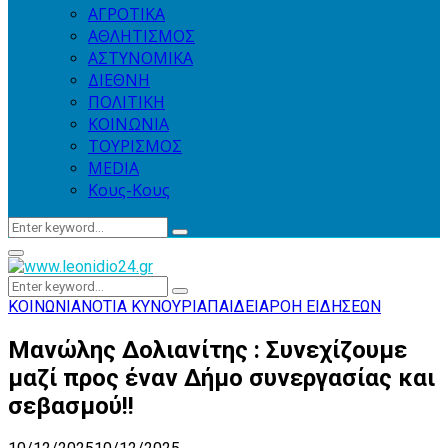
ΑΓΡΟΤΙΚΑ
ΑΘΛΗΤΙΣΜΟΣ
ΑΣΤΥΝΟΜΙΚΑ
ΔΙΕΘΝΗ
ΠΟΛΙΤΙΚΗ
ΚΟΙΝΩΝΙΑ
ΤΟΥΡΙΣΜΟΣ
MEDIA
Κους-Κους
Search
Search
for:
Primary
Menu
Search
Search
for:
ΚΟΙΝΩΝΙΑ
ΝΟΤΙΑ ΚΥΝΟΥΡΙΑ
ΠΑΙΔΕΙΑ
ΡΟΗ ΕΙΔΗΣΕΩΝ
Μανώλης Δολιανίτης : Συνεχίζουμε
μαζί προς έναν Δήμο συνεργασίας και
σεβασμού!!