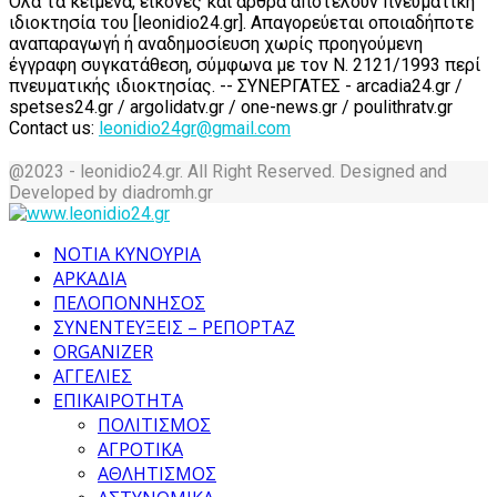
Όλα τα κείμενα, εικόνες και άρθρα αποτελούν πνευματική
ιδιοκτησία του [leonidio24.gr]. Απαγορεύεται οποιαδήποτε
αναπαραγωγή ή αναδημοσίευση χωρίς προηγούμενη
έγγραφη συγκατάθεση, σύμφωνα με τον Ν. 2121/1993 περί
πνευματικής ιδιοκτησίας. -- ΣΥΝΕΡΓΑΤΕΣ - arcadia24.gr /
spetses24.gr / argolidatv.gr / one-news.gr / poulithratv.gr
Contact us:
leonidio24gr@gmail.com
@2023 - leonidio24.gr. All Right Reserved. Designed and
Developed by diadromh.gr
Facebook
Twitter
Instagram
Pinterest
Tumblr
Youtube
ΝΟΤΙΑ ΚΥΝΟΥΡΙΑ
ΑΡΚΑΔΙΑ
ΠΕΛΟΠΟΝΝΗΣΟΣ
ΣΥΝΕΝΤΕΥΞΕΙΣ – ΡΕΠΟΡΤΑΖ
ORGANIZER
ΑΓΓΕΛΙΕΣ
ΕΠΙΚΑΙΡΟΤΗΤΑ
ΠΟΛΙΤΙΣΜΟΣ
ΑΓΡΟΤΙΚΑ
ΑΘΛΗΤΙΣΜΟΣ