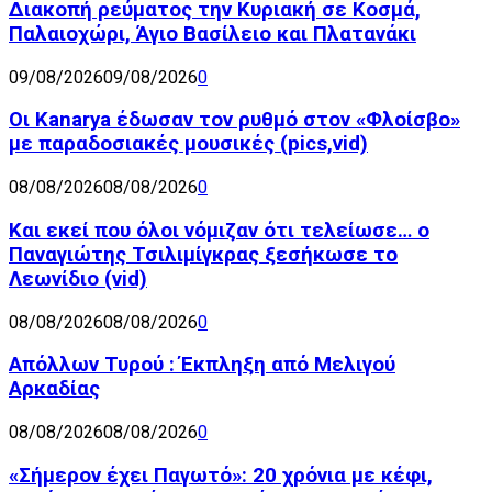
Διακοπή ρεύματος την Κυριακή σε Κοσμά,
Παλαιοχώρι, Άγιο Βασίλειο και Πλατανάκι
09/08/2026
09/08/2026
0
Οι Kanarya έδωσαν τον ρυθμό στον «Φλοίσβο»
με παραδοσιακές μουσικές (pics,vid)
08/08/2026
08/08/2026
0
Και εκεί που όλοι νόμιζαν ότι τελείωσε… ο
Παναγιώτης Τσιλιμίγκρας ξεσήκωσε το
Λεωνίδιο (vid)
08/08/2026
08/08/2026
0
Απόλλων Τυρού : Έκπληξη από Μελιγού
Αρκαδίας
08/08/2026
08/08/2026
0
«Σήμερον έχει Παγωτό»: 20 χρόνια με κέφι,