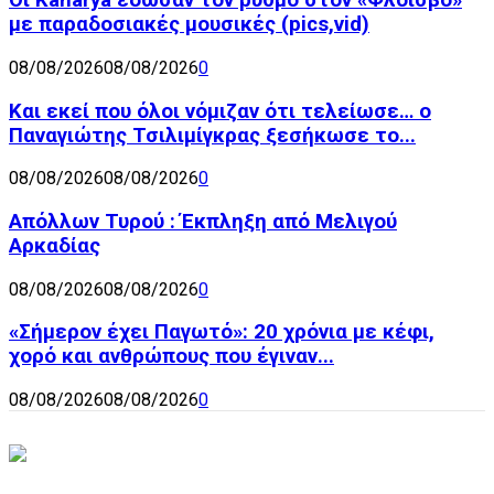
Οι Kanarya έδωσαν τον ρυθμό στον «Φλοίσβο»
με παραδοσιακές μουσικές (pics,vid)
08/08/2026
08/08/2026
0
Και εκεί που όλοι νόμιζαν ότι τελείωσε… ο
Παναγιώτης Τσιλιμίγκρας ξεσήκωσε το...
08/08/2026
08/08/2026
0
Απόλλων Τυρού : Έκπληξη από Μελιγού
Αρκαδίας
08/08/2026
08/08/2026
0
«Σήμερον έχει Παγωτό»: 20 χρόνια με κέφι,
χορό και ανθρώπους που έγιναν...
08/08/2026
08/08/2026
0