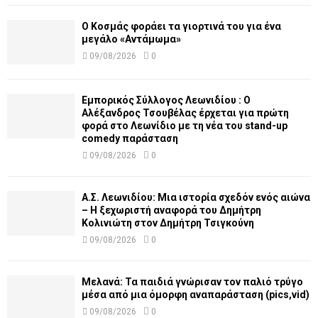
Ο Κοσμάς φοράει τα γιορτινά του για ένα
μεγάλο «Αντάμωμα»
09/08/2026
0
Εμπορικός Σύλλογος Λεωνιδίου : Ο
Αλέξανδρος Τσουβέλας έρχεται για πρώτη
φορά στο Λεωνίδιο με τη νέα του stand-up
comedy παράσταση
09/08/2026
0
Α.Σ. Λεωνιδίου: Μια ιστορία σχεδόν ενός αιώνα
– Η ξεχωριστή αναφορά του Δημήτρη
Κολινιώτη στον Δημήτρη Τσιγκούνη
09/08/2026
0
Μελανά: Τα παιδιά γνώρισαν τον παλιό τρύγο
μέσα από μια όμορφη αναπαράσταση (pics,vid)
09/08/2026
0